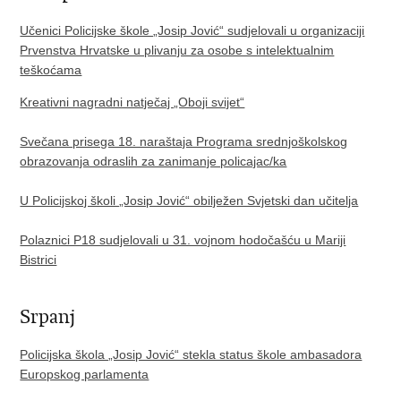
Učenici Policijske škole „Josip Jović“ sudjelovali u organizaciji
Prvenstva Hrvatske u plivanju za osobe s intelektualnim
teškoćama
Kreativni nagradni natječaj „Oboji svijet“
Svečana prisega 18. naraštaja Programa srednjoškolskog
obrazovanja odraslih za zanimanje policajac/ka
U Policijskoj školi „Josip Jović“ obilježen Svjetski dan učitelja
Polaznici P18 sudjelovali u 31. vojnom hodočašću u Mariji
Bistrici
Srpanj
Policijska škola „Josip Jović“ stekla status škole ambasadora
Europskog parlamenta