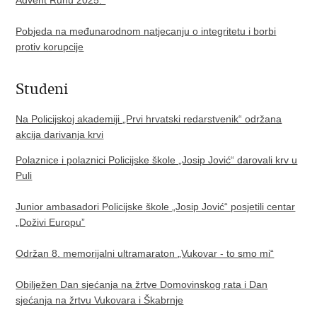
Pobjeda na međunarodnom natjecanju o integritetu i borbi
protiv korupcije
Studeni
Na Policijskoj akademiji „Prvi hrvatski redarstvenik“ održana
akcija darivanja krvi
Polaznice i polaznici Policijske škole „Josip Jović“ darovali krv u
Puli
Junior ambasadori Policijske škole „Josip Jović“ posjetili centar
„Doživi Europu”
Održan 8. memorijalni ultramaraton „Vukovar - to smo mi“
Obilježen Dan sjećanja na žrtve Domovinskog rata i Dan
sjećanja na žrtvu Vukovara i Škabrnje