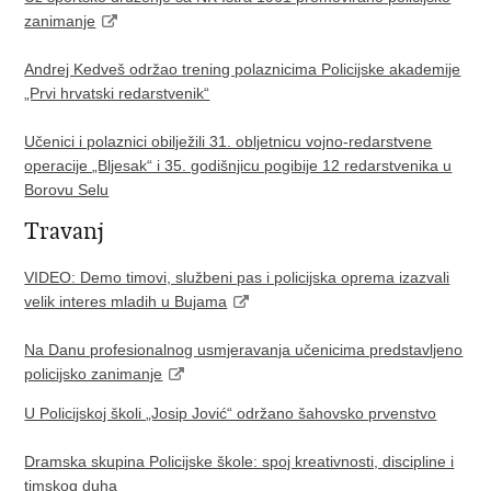
zanimanje
Andrej Kedveš održao trening polaznicima Policijske akademije
„Prvi hrvatski redarstvenik“
Učenici i polaznici obilježili 31. obljetnicu vojno-redarstvene
operacije „Bljesak“ i 35. godišnjicu pogibije 12 redarstvenika u
Borovu Selu
Travanj
VIDEO: Demo timovi, službeni pas i policijska oprema izazvali
velik interes mladih u Bujama
Na Danu profesionalnog usmjeravanja učenicima predstavljeno
policijsko zanimanje
U Policijskoj školi „Josip Jović“ održano šahovsko prvenstvo
Dramska skupina Policijske škole: spoj kreativnosti, discipline i
timskog duha