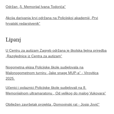
Održan „5. Memorijal Ivana Todorića“
Akcija darivanja krvi održana na Policijskoj akademiji „Prvi
hrvatski redarstvenik“
Lipanj
U Centru za autizam Zagreb održana je školska ljetna priredba
„Razglednice iz Centra za autizam“
Nogometna ekipa Policijske škole sudjelovala na
Malonogometnom turniru „Jake snage MUP-a“ - Virovitica
2025.
Učenici i polaznici Policijske škole sudjelovali na 8.
Memorijalnom ultramaratonu „ Od velikog do malog Vukovara“
Obilježen završetak projekta „Domovinski rat - Josip Jović“​