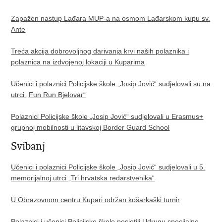
Zapažen nastup Lađara MUP-a na osmom Lađarskom kupu sv.
Ante
Treća akcija dobrovoljnog darivanja krvi naših polaznika i
polaznica na izdvojenoj lokaciji u Kuparima
Učenici i polaznici Policijske škole „Josip Jović“ sudjelovali su na
utrci „Fun Run Bjelovar“
Polaznici Policijske škole „Josip Jović“ sudjelovali u Erasmus+
grupnoj mobilnosti u litavskoj Border Guard School
Svibanj
Učenici i polaznici Policijske škole „Josip Jović“ sudjelovali u 5.
memorijalnoj utrci „Tri hrvatska redarstvenika“
U Obrazovnom centru Kupari održan košarkaški turnir
Polaznici i učenici Policijske škole posjetili Udrugu specijalne