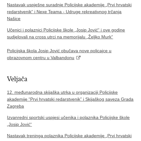
Nastavak uspješne suradnje Policijske akademije „Prvi hrvatski
redarstvenik“ i Nexe Teama - Udruge rekreativnog trčanja
Našice
Učenici i polaznici Policijske škole „Josip Jović“ i ove godine
sudjelovali na cross utrci na memorijalu „Željko Murk“
Policijska škola Josip Jović obučava nove policajce u
obrazovnom centru u Valbandonu
Veljača
12. međunarodna skijaška utrka u organizaciji Policijske
akademije “Prvi hrvatski redarstvenik” i Skijaškog saveza Grada
Zagreba
Izvanredni sportski uspjesi učenika i polaznika Policijske škole
„Josip Jović“
Nastavak treninga polaznika Policijske akademije „Prvi hrvatski