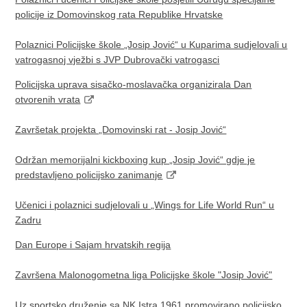
policije iz Domovinskog rata Republike Hrvatske
Polaznici Policijske škole „Josip Jović“ u Kuparima sudjelovali u
vatrogasnoj vježbi s JVP Dubrovački vatrogasci
Policijska uprava sisačko-moslavačka organizirala Dan
otvorenih vrata
Završetak projekta „Domovinski rat - Josip Jović“
Održan memorijalni kickboxing kup „Josip Jović“ gdje je
predstavljeno policijsko zanimanje
Učenici i polaznici sudjelovali u „Wings for Life World Run“ u
Zadru
Dan Europe i Sajam hrvatskih regija
Završena Malonogometna liga Policijske škole "Josip Jović"
Uz sportsko druženje sa NK Istra 1961 promovirano policijsko