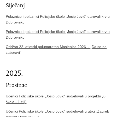
Siječanj
Polaznice i polaznici Policijske škole „Josip Jović“ darovali krv u
Dubrovniku
Polaznice i polaznici Policijske škole „Josip Jović“ darovali krv u
Dubrovniku
Održan 22. atletski polumaraton Maslenica 2026. - „Da se ne
zaboravi“
2025.
Prosinac
Učenici Policijske škole „Josip Jović“ sudjelovali u projektu „6
škola - 1 cilj“
Učenici Policijske škole „Josip Jović“ sudjelovali u utrci „Zagreb
Advent Runu 2025.“