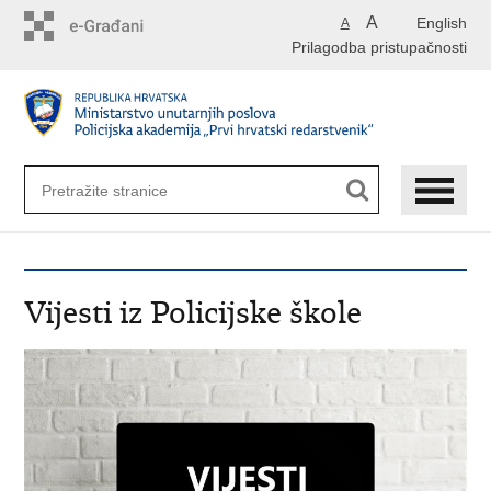
Preskoči
A
English
A
na
Prilagodba pristupačnosti
glavni
sadržaj
Vijesti iz Policijske škole