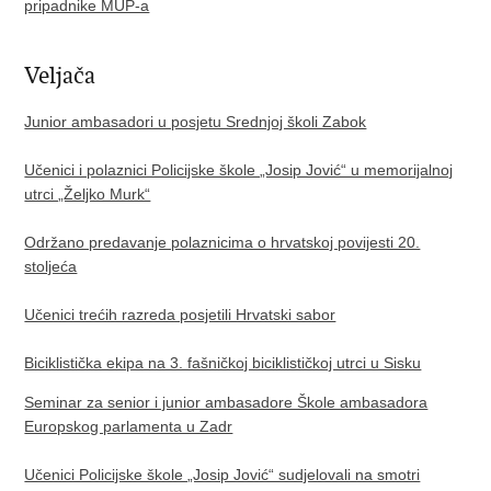
pripadnike MUP-a
Veljača
Junior ambasadori u posjetu Srednjoj školi Zabok
Učenici i polaznici Policijske škole „Josip Jović“ u memorijalnoj
utrci „Željko Murk“
Održano predavanje polaznicima o hrvatskoj povijesti 20.
stoljeća
Učenici trećih razreda posjetili Hrvatski sabor
Biciklistička ekipa na 3. fašničkoj biciklističkoj utrci u Sisku
Seminar za senior i junior ambasadore Škole ambasadora
Europskog parlamenta u Zadr
Učenici Policijske škole „Josip Jović“ sudjelovali na smotri