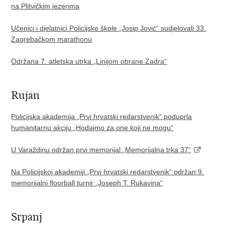
na Plitvičkim jezerima
Učenici i djelatnici Policijske škole „Josip Jović“ sudjelovali 33.
Zagrebačkom marathonu
Održana 7. atletska utrka „Linijom obrane Zadra“
Rujan
Policijska akademija „Prvi hrvatski redarstvenik“ poduprla
humanitarnu akciju „Hodajmo za one koji ne mogu“
U Varaždinu održan prvi memorijal „Memorijalna trka 37“
Na Policijskoj akademiji „Prvi hrvatski redarstvenik“ održan 9.
memorijalni floorball turnir „Joseph T. Rukavina“
Srpanj