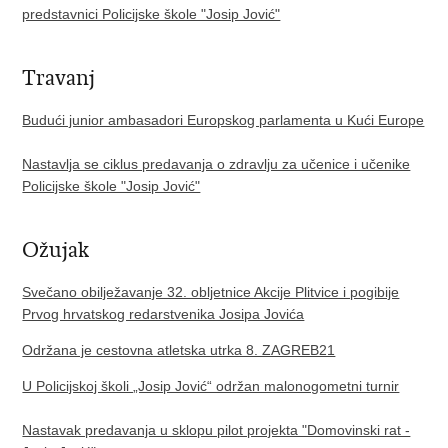
predstavnici Policijske škole "Josip Jović"
Travanj
Budući junior ambasadori Europskog parlamenta u Kući Europe
Nastavlja se ciklus predavanja o zdravlju za učenice i učenike
Policijske škole "Josip Jović"
Ožujak
Svečano obilježavanje 32. obljetnice Akcije Plitvice i pogibije
Prvog hrvatskog redarstvenika Josipa Jovića
Održana je cestovna atletska utrka 8. ZAGREB21
U Policijskoj školi „Josip Jović“ održan malonogometni turnir
Nastavak predavanja u sklopu pilot projekta "Domovinski rat -