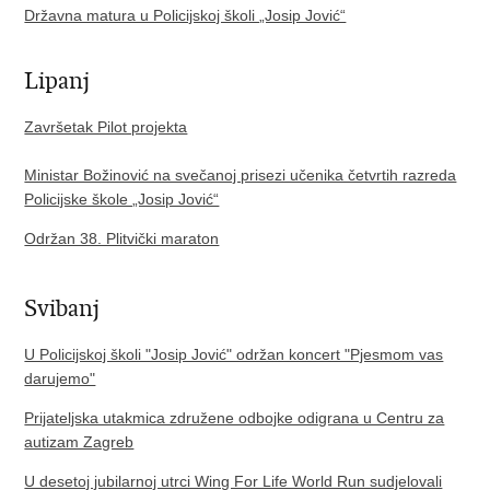
Državna matura u Policijskoj školi „Josip Jović“
Lipanj
Završetak Pilot projekta
Ministar Božinović na svečanoj prisezi učenika četvrtih razreda
Policijske škole „Josip Jović“
Održan 38. Plitvički maraton
Svibanj
U Policijskoj školi "Josip Jović" održan koncert "Pjesmom vas
darujemo"
Prijateljska utakmica združene odbojke odigrana u Centru za
autizam Zagreb
U desetoj jubilarnoj utrci Wing For Life World Run sudjelovali