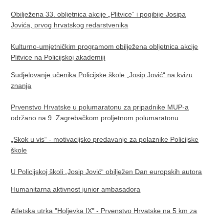
Obilježena 33. obljetnica akcije „Plitvice“ i pogibije Josipa
Jovića, prvog hrvatskog redarstvenika
Kulturno-umjetničkim programom obilježena obljetnica akcije
Plitvice na Policijskoj akademiji
Sudjelovanje učenika Policijske škole „Josip Jović“ na kvizu
znanja
Prvenstvo Hrvatske u polumaratonu za pripadnike MUP-a
održano na 9. Zagrebačkom proljetnom polumaratonu
„Skok u vis“ - motivacijsko predavanje za polaznike Policijske
škole
U Policijskoj školi „Josip Jović“ obilježen Dan europskih autora
Humanitarna aktivnost junior ambasadora
Atletska utrka "Holjevka IX" - Prvenstvo Hrvatske na 5 km za