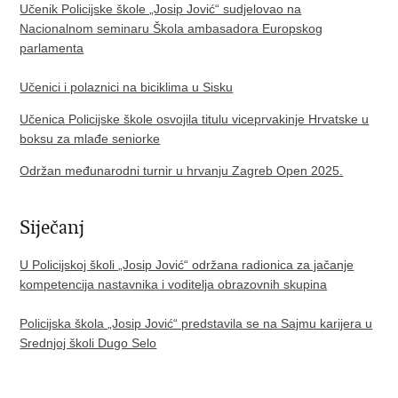
Učenik Policijske škole „Josip Jović“ sudjelovao na
Nacionalnom seminaru Škola ambasadora Europskog
parlamenta
Učenici i polaznici na biciklima u Sisku
Učenica Policijske škole osvojila titulu viceprvakinje Hrvatske u
boksu za mlađe seniorke
Održan međunarodni turnir u hrvanju Zagreb Open 2025.
Siječanj
U Policijskoj školi „Josip Jović“ održana radionica za jačanje
kompetencija nastavnika i voditelja obrazovnih skupina
Policijska škola „Josip Jović“ predstavila se na Sajmu karijera u
Srednjoj školi Dugo Selo