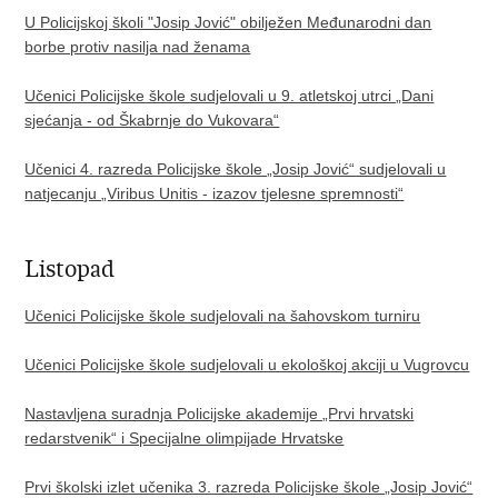
U Policijskoj školi "Josip Jović" obilježen Međunarodni dan
borbe protiv nasilja nad ženama
Učenici Policijske škole sudjelovali u 9. atletskoj utrci „Dani
sjećanja - od Škabrnje do Vukovara“
Učenici 4. razreda Policijske škole „Josip Jović“ sudjelovali u
natjecanju „Viribus Unitis - izazov tjelesne spremnosti“
Listopad
Učenici Policijske škole sudjelovali na šahovskom turniru
Učenici Policijske škole sudjelovali u ekološkoj akciji u Vugrovcu
Nastavljena suradnja Policijske akademije „Prvi hrvatski
redarstvenik“ i Specijalne olimpijade Hrvatske
Prvi školski izlet učenika 3. razreda Policijske škole „Josip Jović“