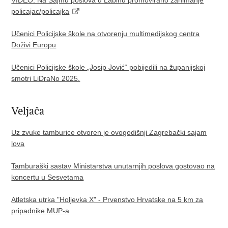
policajac/policajka
Učenici Policijske škole na otvorenju multimedijskog centra
Doživi Europu
Učenici Policijske škole „Josip Jović“ pobijedili na županijskoj
smotri LiDraNo 2025.
Veljača
Uz zvuke tamburice otvoren je ovogodišnji Zagrebački sajam
lova​
Tamburaški sastav Ministarstva unutarnjih poslova gostovao na
koncertu u Sesvetama
Atletska utrka "Holjevka X" - Prvenstvo Hrvatske na 5 km za
pripadnike MUP-a