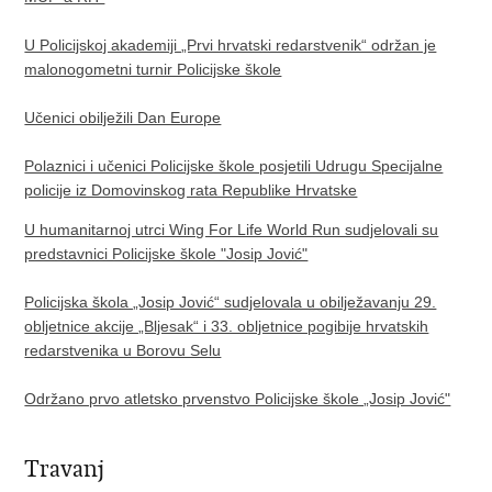
U Policijskoj akademiji „Prvi hrvatski redarstvenik“ održan je
malonogometni turnir Policijske škole
Učenici obilježili Dan Europe
Polaznici i učenici Policijske škole posjetili Udrugu Specijalne
policije iz Domovinskog rata Republike Hrvatske
U humanitarnoj utrci Wing For Life World Run sudjelovali su
predstavnici Policijske škole "Josip Jović"
Policijska škola „Josip Jović“ sudjelovala u obilježavanju 29.
obljetnice akcije „Bljesak“ i 33. obljetnice pogibije hrvatskih
redarstvenika u Borovu Selu
Održano prvo atletsko prvenstvo Policijske škole „Josip Jović"
Travanj