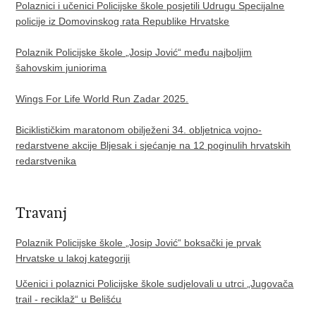
Polaznici i učenici Policijske škole posjetili Udrugu Specijalne
policije iz Domovinskog rata Republike Hrvatske
Polaznik Policijske škole „Josip Jović“ među najboljim
šahovskim juniorima
Wings For Life World Run Zadar 2025.
Biciklističkim maratonom obilježeni 34. obljetnica vojno-
redarstvene akcije Bljesak i sjećanje na 12 poginulih hrvatskih
redarstvenika
Travanj
Polaznik Policijske škole „Josip Jović“ boksački je prvak
Hrvatske u lakoj kategoriji​
Učenici i polaznici Policijske škole sudjelovali u utrci „Jugovača
trail - reciklaž“ u Belišću