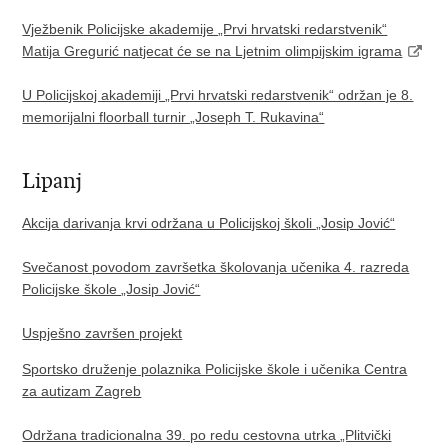
Vježbenik Policijske akademije „Prvi hrvatski redarstvenik“
Matija Gregurić natjecat će se na Ljetnim olimpijskim igrama
U Policijskoj akademiji „Prvi hrvatski redarstvenik“ održan je 8.
memorijalni floorball turnir „Joseph T. Rukavina“
Lipanj
Akcija darivanja krvi održana u Policijskoj školi „Josip Jović“
Svečanost povodom završetka školovanja učenika 4. razreda
Policijske škole „Josip Jović“
Uspješno završen projekt
Sportsko druženje polaznika Policijske škole i učenika Centra
za autizam Zagreb
Održana tradicionalna 39. po redu cestovna utrka „Plitvički