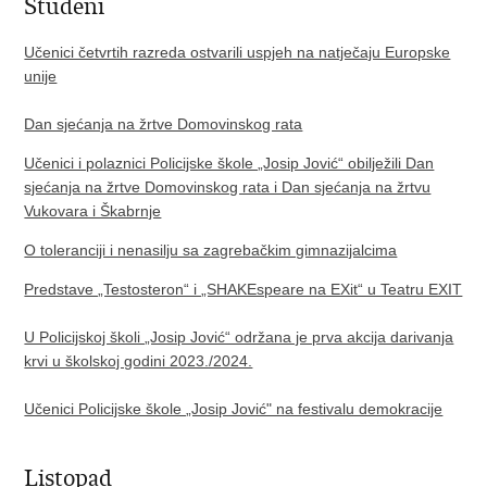
Studeni
Učenici četvrtih razreda ostvarili uspjeh na natječaju Europske
unije
Dan sjećanja na žrtve Domovinskog rata
Učenici i polaznici Policijske škole „Josip Jović“ obilježili Dan
sjećanja na žrtve Domovinskog rata i Dan sjećanja na žrtvu
Vukovara i Škabrnje
O toleranciji i nenasilju sa zagrebačkim gimnazijalcima
Predstave „Testosteron“ i „SHAKEspeare na EXit“ u Teatru EXIT
U Policijskoj školi „Josip Jović“ održana je prva akcija darivanja
krvi u školskoj godini 2023./2024.
Učenici Policijske škole „Josip Jović" na festivalu demokracije
Listopad