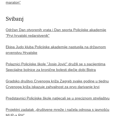
maraton“
Svibanj
Održan Dan otvorenih vrata i Dan sporta Policijske akademije
"Prvi hrvatski redarstvenik"
Ekipa Judo kluba Policijske akademije nastupila na državnom
prvenstvu Hrvatske​
Polaznici Policijske škole "Josip Jović" družili se s pacijentima
Specijalne bolnice za kronične bolesti dječje dobi Bistra​
Gradsko društvo Crvenoga križa Zagreb svake godine u tjednu
Crvenoga križa iskazuje zahvalnost za prvo darivanje krvi
Predstavnici Policijske škole natjecali se u preciznom streljaštvu
Projektni zadatak „društvene mreže i načela odnosa s javnošću
MUP-a RH"