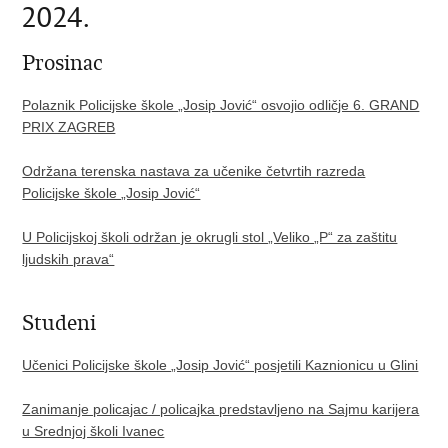
2024.​
Prosinac
Polaznik Policijske škole „Josip Jović“ osvojio odličje 6. GRAND
PRIX ZAGREB
Održana terenska nastava za učenike četvrtih razreda
Policijske škole „Josip Jović“
U Policijskoj školi održan je okrugli stol „Veliko „P“ za zaštitu
ljudskih prava“
Studeni
Učenici Policijske škole „Josip Jović“ posjetili Kaznionicu u Glini
Zanimanje policajac / policajka predstavljeno na Sajmu karijera
u Srednjoj školi Ivanec