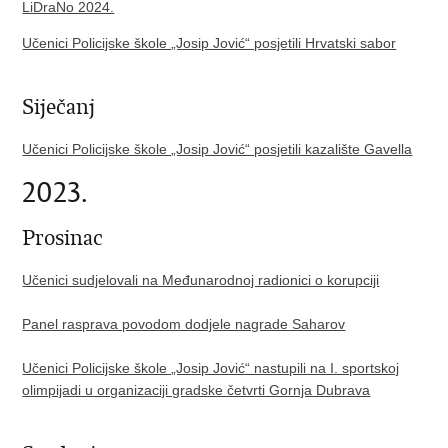
LiDraNo 2024.
Učenici Policijske škole „Josip Jović“ posjetili Hrvatski sabor
Siječanj
Učenici Policijske škole „Josip Jović“ posjetili kazalište Gavella
2023.
Prosinac
Učenici sudjelovali na Međunarodnoj radionici o korupciji
Panel rasprava povodom dodjele nagrade Saharov
Učenici Policijske škole „Josip Jović“ nastupili na I. sportskoj
olimpijadi u organizaciji gradske četvrti Gornja Dubrava