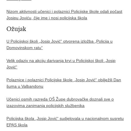
Nizom aktivnosti učenici i polaznici Policijske škole odali počast
Josipu Joviću, čije ime i nosi policijska škola
Ožujak
U Policijskoj školi „Josip Jović“ otvorena izložba „Policija u
Domovinskom ratu“
Velik odaziv na akciju darivanja krvi u Policijskoj školi „Josip
Jović“
Polaznice i polaznici Policijske škole „Josip Jović“ obilježili Dan
šuma u Valbandonu
Učenici osmih razreda OŠ Župe dubrovačke doznali sve o
izazovima zanimanja policijskih službenika
Policijska škola „Josip Jović“ sudjelovala u nacionalnom susretu
EPAS škola