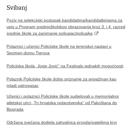
Svibanj
Poziv na selekcijski postupak kandidatima/kandidatkinjama za
upis u Program srednjoškolskog obrazovanja kroz 3. i 4. razred
srednje škole za zanimanje policajac/policajka
Polaznici i učenici Policijske škole na terenskoj nastavi u
Spomen-domu Tigrova
Policijska škola „Josip Jović“ na Festivalu jednakih mogućnosti
Polaznik Policijske škole dobio priznanje za angažman kao
mladi vatrogasac
Učenici i polaznici Policijske škole sudjelovali u memorijalnoj
atletskoj utrci „Tri hrvatska redarstvenika“ od Pakoštana do
Biograda​
Održana svečana dodjela zahvalnica prvodarivateljima krvi