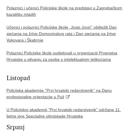
Polaznici i učenici Policijske škole na predstavi u Zagrebačkom
kazalištu mladih
Učenici i polaznici Policijske škole „Josip Jović“ obilježili Dan
sjećanja na žrtve Domovinskog rata i Dan sjećanja na žrtve
Vukovara i Škabrnje
Polaznici Policijske škole sudjelovali u organizaciji Prvenstva
Hrvatske u plivanju za osobe s intelektualnim teškoćama
Listopad
Policijska akademija ''Prvi hrvatski redarstvenik'' na Danu
profesionalne orijentacije u Puli
U Policijskoj akademiji “Prvi hrvatski redarstvenik” održane 11.
ljetne igre Specijalne olimipijade Hrvatske
Srpanj