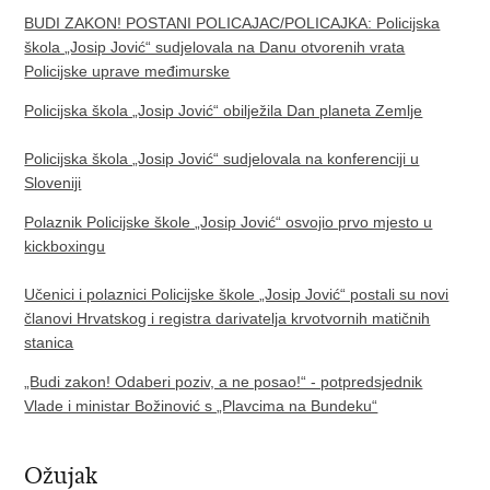
BUDI ZAKON! POSTANI POLICAJAC/POLICAJKA: Policijska
škola „Josip Jović“ sudjelovala na Danu otvorenih vrata
Policijske uprave međimurske
Policijska škola „Josip Jović“ obilježila Dan planeta Zemlje
Policijska škola „Josip Jović“ sudjelovala na konferenciji u
Sloveniji
Polaznik Policijske škole „Josip Jović“ osvojio prvo mjesto u
kickboxingu
Učenici i polaznici Policijske škole „Josip Jović“ postali su novi
članovi Hrvatskog i registra darivatelja krvotvornih matičnih
stanica
„Budi zakon! Odaberi poziv, a ne posao!“ - potpredsjednik
Vlade i ministar Božinović s „Plavcima na Bundeku“
Ožujak