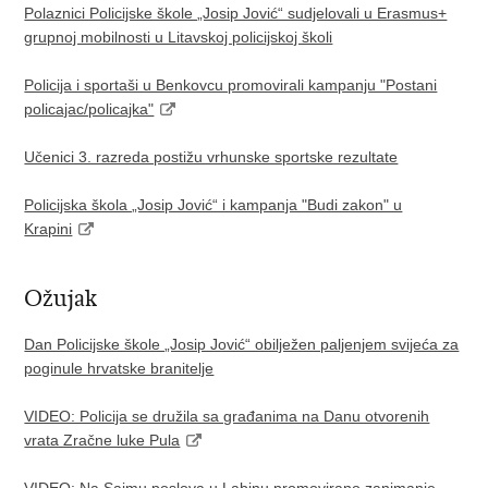
Polaznici Policijske škole „Josip Jović“ sudjelovali u Erasmus+
grupnoj mobilnosti u Litavskoj policijskoj školi
Policija i sportaši u Benkovcu promovirali kampanju "Postani
policajac/policajka"
Učenici 3. razreda postižu vrhunske sportske rezultate
Policijska škola „Josip Jović“ i kampanja "Budi zakon" u
Krapini
Ožujak
Dan Policijske škole „Josip Jović“ obilježen paljenjem svijeća za
poginule hrvatske branitelje
VIDEO: Policija se družila sa građanima na Danu otvorenih
vrata Zračne luke Pula
VIDEO: Na Sajmu poslova u Labinu promovirano zanimanje