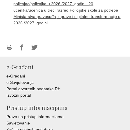
policajac/policajka u 2026./2027. godini i 20
učenika/učenica u treći razred Policijske škole za potrebe
Ministarstva pravosuđa, uprave i digitalne transformacije u
2026./2027. godini
Ispiši
Podijeli
Podijeli
stranicu
na
na
e-Građani
Facebooku
Twitteru
e-Građani
e-Savjetovanja
Portal otvorenih podataka RH
Izvozni portal
Pristup informacijama
Pravo na pristup informacijama
Savjetovanje
Zaštita osobnih podataka