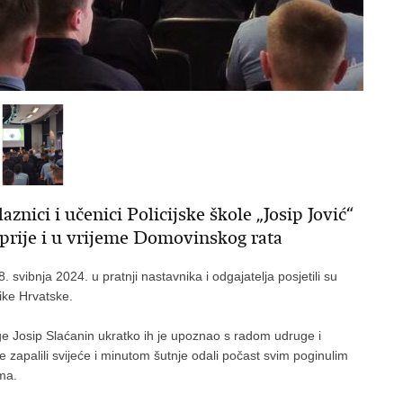
aznici i učenici Policijske škole „Josip Jović“
 prije i u vrijeme Domovinskog rata
 8. svibnja 2024. u pratnji nastavnika i odgajatelja posjetili su
ike Hrvatske.
e Josip Slaćanin ukratko ih je upoznao s radom udruge i
zapalili svijeće i minutom šutnje odali počast svim poginulim
ma.