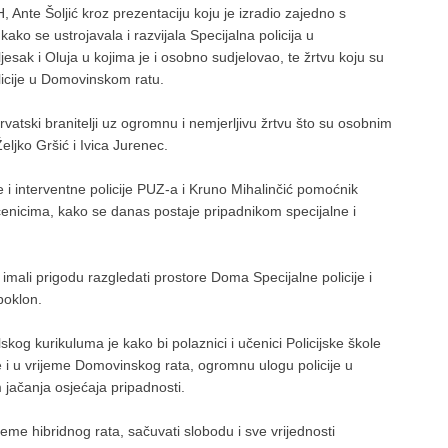
 Ante Šoljić kroz prezentaciju koju je izradio zajedno s
 se ustrojavala i razvijala Specijalna policija u
esak i Oluja u kojima je i osobno sudjelovao, te žrtvu koju su
olicije u Domovinskom ratu.
rvatski branitelji uz ogromnu i nemjerljivu žrtvu što su osobnim
eljko Gršić i Ivica Jurenec.
e i interventne policije PUZ-a i Kruno Mihalinčić pomoćnik
čenicima, kako se danas postaje pripadnikom specijalne i
imali prigodu razgledati prostore Doma Specijalne policije i
poklon.
skog kurikuluma je kako bi polaznici i učenici Policijske škole
je i u vrijeme Domovinskog rata, ogromnu ulogu policije u
 jačanja osjećaja pripadnosti.
eme hibridnog rata, sačuvati slobodu i sve vrijednosti