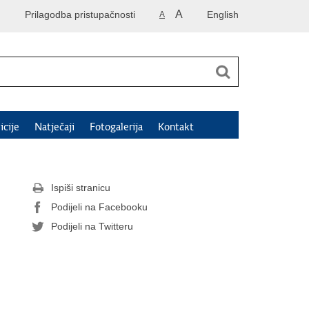
A
Prilagodba pristupačnosti
English
A
icije
Natječaji
Fotogalerija
Kontakt
Ispiši stranicu
Podijeli na Facebooku
Podijeli na Twitteru