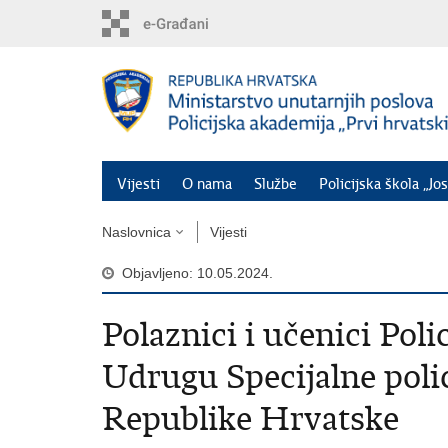
Preskoči
na
glavni
sadržaj
Vijesti
O nama
Službe
Policijska škola „Jos
Naslovnica
Vijesti
Objavljeno: 10.05.2024.
Polaznici i učenici Polic
Udrugu Specijalne poli
Republike Hrvatske