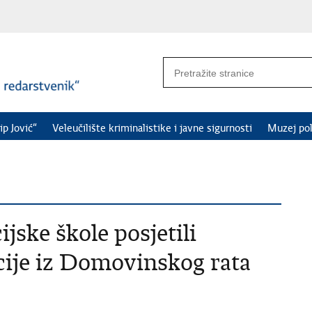
ip Jović“
Veleučilište kriminalistike i javne sigurnosti
Muzej pol
ijske škole posjetili
cije iz Domovinskog rata