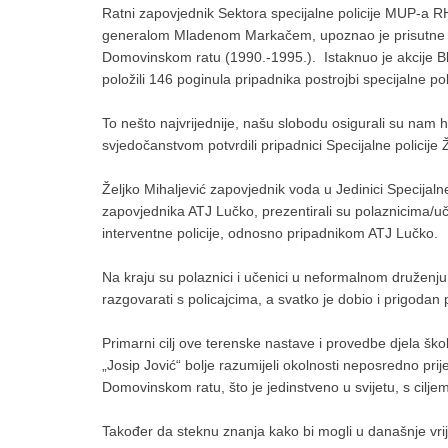
Ratni zapovjednik Sektora specijalne policije MUP-a RH,
generalom Mladenom Markačem, upoznao je prisutne kako
Domovinskom ratu (1990.-1995.). Istaknuo je akcije Blj
položili 146 poginula pripadnika postrojbi specijalne p
To nešto najvrijednije, našu slobodu osigurali su nam h
svjedočanstvom potvrdili pripadnici Specijalne policije Ž
Željko Mihaljević zapovjednik voda u Jedinici Specijaln
zapovjednika ATJ Lučko, prezentirali su polaznicima/u
interventne policije, odnosno pripadnikom ATJ Lučko.
Na kraju su polaznici i učenici u neformalnom druženju 
razgovarati s policajcima, a svatko je dobio i prigodan 
Primarni cilj ove terenske nastave i provedbe djela škol
„Josip Jović“ bolje razumijeli okolnosti neposredno pri
Domovinskom ratu, što je jedinstveno u svijetu, s ciljem
Također da steknu znanja kako bi mogli u današnje vrij