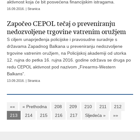
aktivnost koja će bit posvećena financijskim istragama.
16.09.2016. | Stranica
Započeo CEPOL tečaj o preveniranju
nedozvoljene trgovine vatrenim oružjem
S ciljem unaprjeđenja policijske i pravosudne suradnje s
državama Zapadnog Balkana u preveniranju nedozvoljene
trgovine vatrenim oružjem, na Policijskoj akademiji od utorka
12. rujna do petka 16. rujna 2016. godine održava se druga po
redu CEPOL aktivnost pod nazivom „Firearms-Western
Balkans“.
13.09.2016. | Stranica
««
« Prethodna
208
209
210
211
212
213
214
215
216
217
Sljedeća »
»»