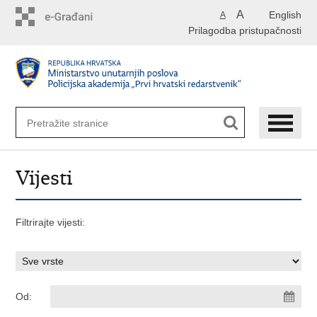
Preskoči
A
English
A
na
Prilagodba pristupačnosti
glavni
sadržaj
Vijesti
Filtrirajte vijesti:
Od: