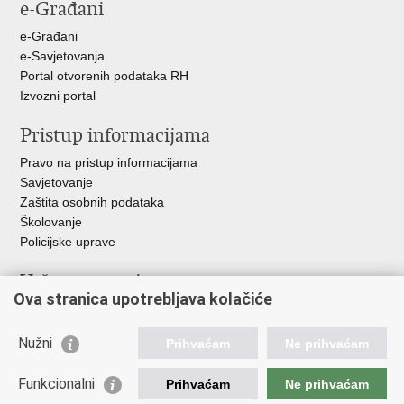
e-Građani
e-Građani
e-Savjetovanja
Portal otvorenih podataka RH
Izvozni portal
Pristup informacijama
Pravo na pristup informacijama
Savjetovanje
Zaštita osobnih podataka
Školovanje
Policijske uprave
Važne poveznice
Ova stranica upotrebljava kolačiće
Ministarstvo unutarnjih poslova
Ravnateljstvo policije
Nužni
Prihvaćam
Ne prihvaćam
Muzej policije
Centar za policijska istraživanja
Funkcionalni
Prihvaćam
Ne prihvaćam
Centar za mentalno zdravlje