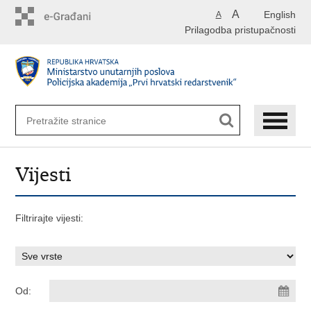
Preskoči
A
English
A
na
Prilagodba pristupačnosti
glavni
sadržaj
Vijesti
Filtrirajte vijesti:
Od: