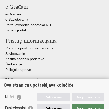
e-Građani
e-Građani
e-Savjetovanja
Portal otvorenih podataka RH
Izvozni portal
Pristup informacijama
Pravo na pristup informacijama
Savjetovanje
Zaštita osobnih podataka
Školovanje
Policijske uprave
Važne poveznice
Ova stranica upotrebljava kolačiće
Ministarstvo unutarnjih poslova
Ravnateljstvo policije
Nužni
Prihvaćam
Ne prihvaćam
Muzej policije
Centar za policijska istraživanja
Funkcionalni
Prihvaćam
Ne prihvaćam