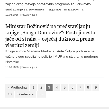
zajedničkog razvoja obrazovnih programa za učinkovito
suočavanje sa suvremenim sigurnosnim izazovima
12.06.2026. | Pisane vijesti
Ministar Božinović na predstavljanju
knjige „Snaga Domovine“: Postoji nešto
jače od straha – osjećaj dužnosti prema
vlastitoj zemlji
Knjiga autora Mladena Markača i Ante Šoljića podsjeća na
važnu ulogu specijalne policije i MUP-a u stvaranju moderne
Hrvatske
10.06.2026. | Pisane vijesti
« Prethodna
1
2
3
4
5
6
7
8
9
10
Sljedeća »
»»