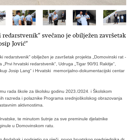
i redarstvenik“ svečano je obilježen završetak
sip Jović“
tski redarstvenik" obilježen je završetak projekta „Domovinski rat -
a „Prvi hrvatski redarstvenik“, Udruga „Tigar 90/91 Rakitje“,
skup Josip Lang“ i Hrvatski memorijalno-dokumentacijski centar
amu rada škole za školsku godinu 2023./2024. i Školskom
ćih razreda i polaznike Programa srednjoškolskog obrazovanja
astavnim aktivnostima.
vatske, te minutom šutnje za sve preminule djelatnike
poginule u Domovinskom ratu.
Andabak i podsjetio na riječi prvog hrvatskog predsjednika dr.