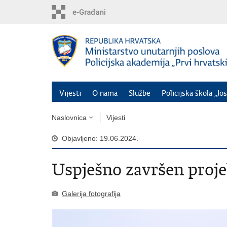
Preskoči
na
glavni
sadržaj
Vijesti
O nama
Službe
Policijska škola „Jos
Naslovnica
Vijesti
Objavljeno: 19.06.2024.
Uspješno završen proje
Galerija fotografija