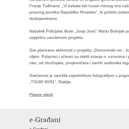
Franje Tuđmana: „Vi trebate biti čuvari mirnog sna naših
pravnog poretka Republike Hrvatske“, te poželio polaz
dostojanstveno.
Načelnik Policijske škole „Josip Jović“ Mario Bošnjak p
uspješno završenom projektu.
Sve planirane aktivnosti u projektu „Domovinski rat - 
ciljevi. Polaznici i učenici su stekli znanja o uzrocim
ratu, od stručnjaka, povjesničara i samih sudionika tog
Svečanost je završila zajedničkom fotografijom u prigo
„TIGAR 90/91“, Rakitje.
Pisane vijesti
e-Građani