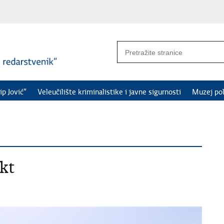
ip Jović“
Veleučilište kriminalistike i javne sigurnosti
Muzej pol
kt