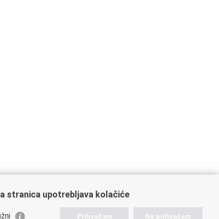
a stranica upotrebljava kolačiće
ažne poveznice
žni
Prihvaćam
Ne prihvaćam