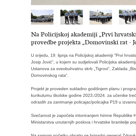
Na Policijskoj akademiji „Prvi hrvatsk
provedbe projekta „Domovinski rat - Jo
U srijedu, 19. lipnja na Policijskoj akademiji "Prvi hrva
Josip Jović“, u kojem su sudjelovali Policijska akademij
Ustanova za sveobuhvatnu skrb „Tigrovi“, Zaklada „Bi
Domovinskog rata“.
Projekt je proveden sukladno godišnjem planu i progr
kurikulumu školske godine 2023./2024. za učenike tre
odraslih za zanimanje policajac/policajka P19 u izvann
Svečanost je započela intoniranjem himne Republike Hr
Ministarstva unutarnjih poslova i hrvatske branitelje 
Na samom početku obratio se brigadni general Zdravko 