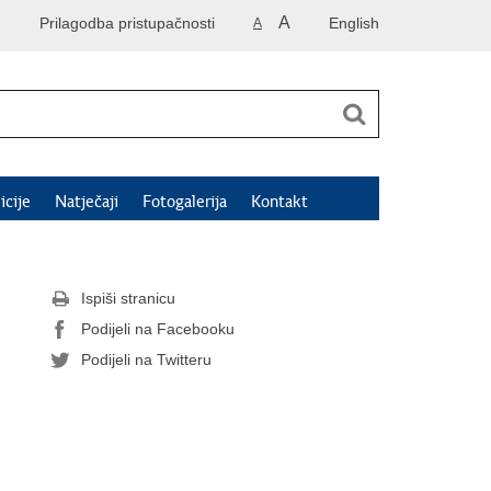
A
Prilagodba pristupačnosti
English
A
icije
Natječaji
Fotogalerija
Kontakt
Ispiši stranicu
Podijeli na Facebooku
Podijeli na Twitteru