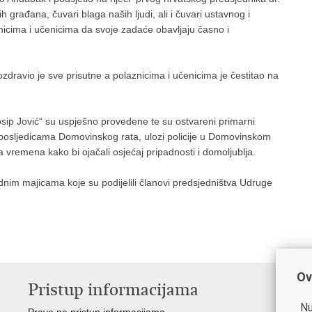
 građana, čuvari blaga naših ljudi, ali i čuvari ustavnog i
nicima i učenicima da svoje zadaće obavljaju časno i
ozdravio je sve prisutne a polaznicima i učenicima je čestitao na
Josip Jović“ su uspješno provedene te su ostvareni primarni
a i posljedicama Domovinskog rata, ulozi policije u Domovinskom
a vremena kako bi ojačali osjećaj pripadnosti i domoljublja.
dnim majicama koje su podijelili članovi predsjedništva Udruge
Ov
Pristup informacijama
V
Nu