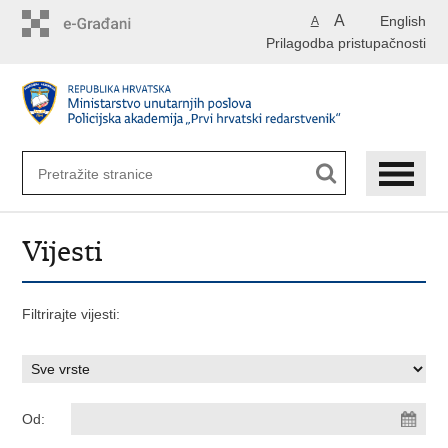
Preskoči
A
English
A
na
Prilagodba pristupačnosti
glavni
sadržaj
Vijesti
Filtrirajte vijesti:
Od: