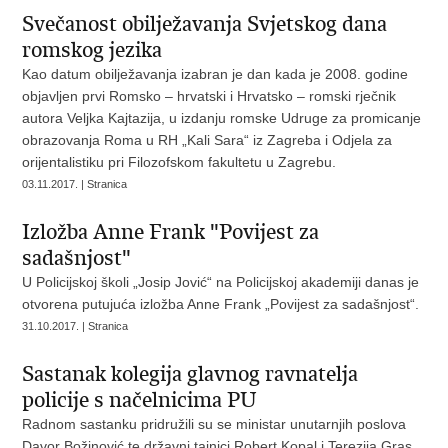
Svečanost obilježavanja Svjetskog dana
romskog jezika
Kao datum obilježavanja izabran je dan kada je 2008. godine
objavljen prvi Romsko – hrvatski i Hrvatsko – romski rječnik
autora Veljka Kajtazija, u izdanju romske Udruge za promicanje
obrazovanja Roma u RH „Kali Sara“ iz Zagreba i Odjela za
orijentalistiku pri Filozofskom fakultetu u Zagrebu.
03.11.2017. | Stranica
Izložba Anne Frank "Povijest za
sadašnjost"
U Policijskoj školi „Josip Jović“ na Policijskoj akademiji danas je
otvorena putujuća izložba Anne Frank „Povijest za sadašnjost“.
31.10.2017. | Stranica
Sastanak kolegija glavnog ravnatelja
policije s načelnicima PU
Radnom sastanku pridružili su se ministar unutarnjih poslova
Davor Božinović te državni tajnici Robert Kopal i Terezija Gras