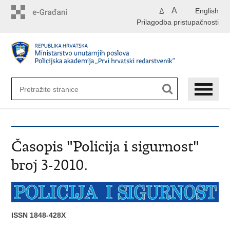
Preskoči
A
English
A
na
Prilagodba pristupačnosti
glavni
sadržaj
Časopis "Policija i sigurnost"
broj 3-2010.
ISSN 1848-428X