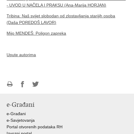
- UVOD U NAČELA I PRAKSU (Ana-Marija HORJAN)
Tribina: Naš svijet slobodan od zlostavljanja starijih osoba
(Daša POREDOŠ LAVOR)
Mijo MENDEŠ: Poligon zapreka
Upute autorima
Ispiši
Podijeli
Podijeli
stranicu
na
na
e-Građani
Facebooku
Twitteru
e-Građani
e-Savjetovanja
Portal otvorenih podataka RH
Izvozni portal