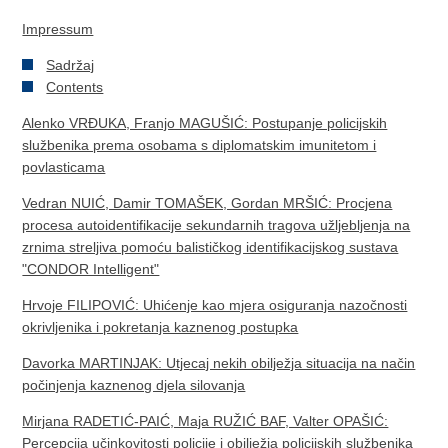
Impressum
Sadržaj
Contents
Alenko VRĐUKA, Franjo MAGUŠIĆ: Postupanje policijskih
službenika prema osobama s diplomatskim imunitetom i
povlasticama
Vedran NUIĆ, Damir TOMAŠEK, Gordan MRŠIĆ: Procjena
procesa autoidentifikacije sekundarnih tragova užljebljenja na
zrnima streljiva pomoću balističkog identifikacijskog sustava
"CONDOR Intelligent"
Hrvoje FILIPOVIĆ: Uhićenje kao mjera osiguranja nazočnosti
okrivljenika i pokretanja kaznenog postupka
Davorka MARTINJAK: Utjecaj nekih obilježja situacija na način
počinjenja kaznenog djela silovanja
Mirjana RADETIĆ-PAIĆ, Maja RUŽIĆ BAF, Valter OPAŠIĆ:
Percepcija učinkovitosti policije i obilježja policijskih službenika