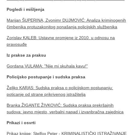
Pogledi i mišljenja
Marijan ŠUPERINA, Zvonimr DUJMOVIĆ: Analiza kriminogenih
čimbenika protuzakonitog ponašanja policijskih službenika
Zorislav KALEB: Ustavne promjene iz 2010. u odnosu na
pravosuđe
Iz prakse za praksu
Gordana VULAMA: "Nije mi skuhala kavu!"
Policijsko postupanje i sudska praksa
Željko KARAS: Sudska praksa o policijskom postupanju:
poticanje od strane prikrivenog istražitelja
Branka ŽIGANTE ŽIVKOVIĆ: Sudska praksa prekršajnih
sudova: javno mjesto, verbalni napad i izvanbračna zajednica
Prikazi i osvrti
Prikaz knjige: Stelfox Peter - KRIMINALISTIČKI ISTRAŽIVANJE