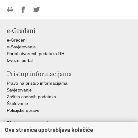
Ispiši
Podijeli
Podijeli
stranicu
na
na
e-Građani
Facebooku
Twitteru
e-Građani
e-Savjetovanja
Portal otvorenih podataka RH
Izvozni portal
Pristup informacijama
Pravo na pristup informacijama
Savjetovanje
Zaštita osobnih podataka
Školovanje
Policijske uprave
Važne poveznice
Ova stranica upotrebljava kolačiće
Ministarstvo unutarnjih poslova