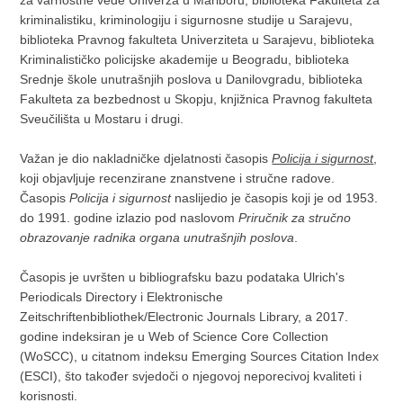
kriminalistiku, kriminologiju i sigurnosne studije u Sarajevu,
biblioteka Pravnog fakulteta Univerziteta u Sarajevu, biblioteka
Kriminalističko policijske akademije u Beogradu, biblioteka
Srednje škole unutrašnjih poslova u Danilovgradu, biblioteka
Fakulteta za bezbednost u Skopju, knjižnica Pravnog fakulteta
Sveučilišta u Mostaru i drugi.
Važan je dio nakladničke djelatnosti časopis
Policija i sigurnost
,
koji objavljuje recenzirane znanstvene i stručne radove.
Časopis
Policija i sigurnost
naslijedio je časopis koji je od 1953.
do 1991. godine izlazio pod naslovom
Priručnik za stručno
obrazovanje radnika organa unutrašnjih poslova
.
Časopis je uvršten u bibliografsku bazu podataka Ulrich's
Periodicals Directory i Elektronische
Zeitschriftenbibliothek/Electronic Journals Library, a 2017.
godine indeksiran je u Web of Science Core Collection
(WoSCC), u citatnom indeksu Emerging Sources Citation Index
(ESCI), što također svjedoči o njegovoj neporecivoj kvaliteti i
korisnosti.