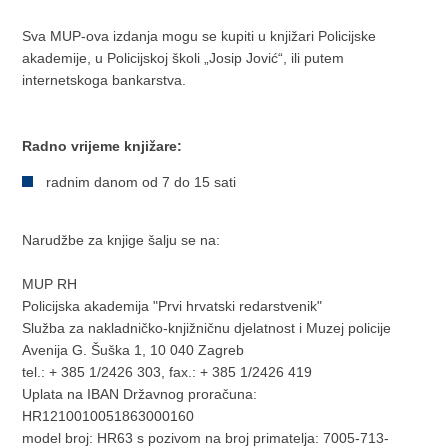
Sva MUP-ova izdanja mogu se kupiti u knjižari Policijske
akademije, u Policijskoj školi „Josip Jović“, ili putem
internetskoga bankarstva.
Radno vrijeme knjižare:
radnim danom od 7 do 15 sati
Narudžbe za knjige šalju se na:
MUP RH
Policijska akademija "Prvi hrvatski redarstvenik"
Služba za nakladničko-knjižničnu djelatnost i Muzej policije
Avenija G. Šuška 1, 10 040 Zagreb
tel.: + 385 1/2426 303, fax.: + 385 1/2426 419
Uplata na IBAN Državnog proračuna:
HR1210010051863000160
model broj: HR63 s pozivom na broj primatelja: 7005-713-