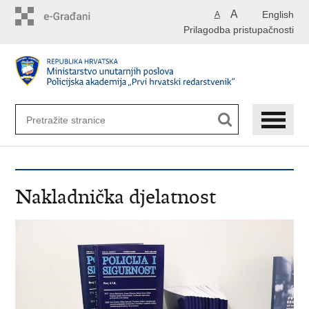
Preskoči
A
English
A
na
Prilagodba pristupačnosti
glavni
sadržaj
Nakladnička djelatnost