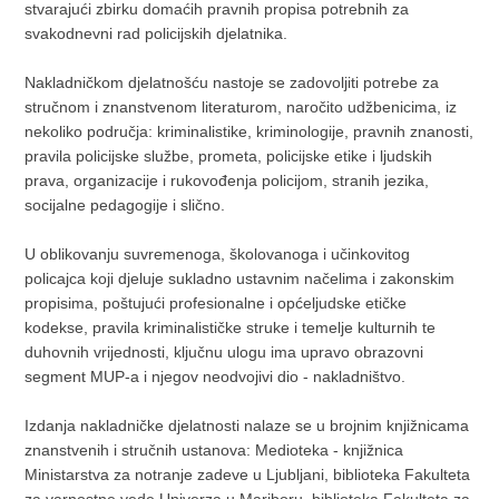
stvarajući zbirku domaćih pravnih propisa potrebnih za
svakodnevni rad policijskih djelatnika.
Nakladničkom djelatnošću nastoje se zadovoljiti potrebe za
stručnom i znanstvenom literaturom, naročito udžbenicima, iz
nekoliko područja: kriminalistike, kriminologije, pravnih znanosti,
pravila policijske službe, prometa, policijske etike i ljudskih
prava, organizacije i rukovođenja policijom, stranih jezika,
socijalne pedagogije i slično.
U oblikovanju suvremenoga, školovanoga i učinkovitog
policajca koji djeluje sukladno ustavnim načelima i zakonskim
propisima, poštujući profesionalne i općeljudske etičke
kodekse, pravila kriminalističke struke i temelje kulturnih te
duhovnih vrijednosti, ključnu ulogu ima upravo obrazovni
segment MUP-a i njegov neodvojivi dio - nakladništvo.
Izdanja nakladničke djelatnosti nalaze se u brojnim knjižnicama
znanstvenih i stručnih ustanova: Medioteka - knjižnica
Ministarstva za notranje zadeve u Ljubljani, biblioteka Fakulteta
za varnostne vede Univerza u Mariboru, biblioteka Fakulteta za