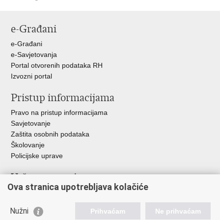
Ispiši
Podijeli
Podijeli
stranicu
na
na
e-Građani
Facebooku
Twitteru
e-Građani
e-Savjetovanja
Portal otvorenih podataka RH
Izvozni portal
Pristup informacijama
Pravo na pristup informacijama
Savjetovanje
Zaštita osobnih podataka
Školovanje
Policijske uprave
Važne poveznice
Ova stranica upotrebljava kolačiće
Ministarstvo unutarnjih poslova
Ravnateljstvo policije
Nužni
Prihvaćam
Ne prihvaćam
Muzej policije