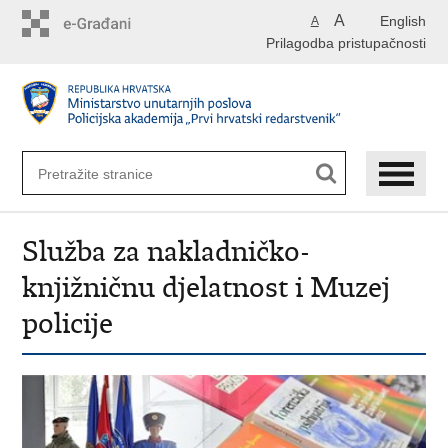
Preskoči
A
English
A
na
Prilagodba pristupačnosti
glavni
sadržaj
Služba za nakladničko-
knjižničnu djelatnost i Muzej
policije