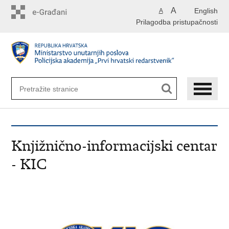
Preskoči
A
English
A
na
Prilagodba pristupačnosti
glavni
sadržaj
Knjižnično-informacijski centar
- KIC