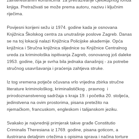
knjiga. Pretraživati se može prema autoru, nazivu i ključnim
riječima.
Povijesni korijeni sežu iz 1974. godine kada je osnovana
Knjižnica Školskog centra za unutrašnje poslove Zagreb. Danas
se na toj lokaciji nalazi Knjižnica Policijske akademije. Opća
knjižnica i Stručna knjižnica slijednice su Knjižnice Centralnog
ureda za kriminološka ispitivanja Zagreb, osnovanog još daleke
1953. godine, čija je svrha bila jednaka današnjoj - za potrebe
stručnog usavršavanja i praćenja zahtjeva struke.
Iz tog vremena potječe očuvana vrlo vrijedna zbirka stručne
literature kriminološkog, kriminalističkog , pravnog i
prirodoznanstvenog sadržaja s kraja 19. i početka 20. stoljeća,
jedinstvena na ovim prostorima, pisana pretežito na
njemačkom, francuskom, engleskom i talijanskom jeziku.
Svakako je najvredniji primjerak takve građe Constitutio
Criminalis Theresiana iz 1769. godine, pisana goticom, a
ilustrirana detaljnim crtežima s opisima sprava i načina torture