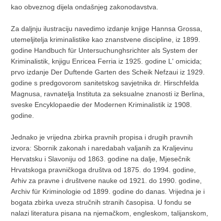
kao obveznog dijela ondašnjeg zakonodavstva.
Za daljnju ilustraciju navedimo izdanje knjige Hannsa Grossa,
utemeljitelja kriminalistike kao znanstvene discipline, iz 1899.
godine Handbuch für Untersuchunghsrichter als System der
Kriminalistik, knjigu Enricea Ferria iz 1925. godine L' omicida;
prvo izdanje Der Duftende Garten des Scheik Nefzaui iz 1929.
godine s predgovorom sanitetskog savjetnika dr. Hirschfelda
Magnusa, ravnatelja Instituta za seksualne znanosti iz Berlina,
sveske Encyklopaedie der Modernen Kriminalistik iz 1908.
godine.
Jednako je vrijedna zbirka pravnih propisa i drugih pravnih
izvora: Sbornik zakonah i naredabah valjanih za Kraljevinu
Hervatsku i Slavoniju od 1863. godine na dalje, Mjesečnik
Hrvatskoga pravničkoga društva od 1875. do 1994. godine,
Arhiv za pravne i društvene nauke od 1921. do 1990. godine,
Archiv für Kriminologie od 1899. godine do danas. Vrijedna je i
bogata zbirka uveza stručnih stranih časopisa. U fondu se
nalazi literatura pisana na njemačkom, engleskom, talijanskom,