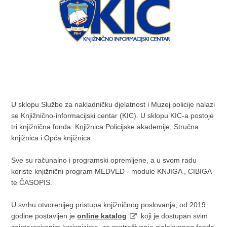
U sklopu Službe za nakladničku djelatnost i Muzej policije nalazi
se Knjižnično-informacijski centar (KIC). U sklopu KIC-a postoje
tri knjižnična fonda: Knjižnica Policijske akademije, Stručna
knjižnica i Opća knjižnica
Sve su računalno i programski opremljene, a u svom radu
koriste knjižnični program MEDVED - module KNJIGA , CIBIGA
te ČASOPIS.
U svrhu otvorenijeg pristupa knjižničnog poslovanja, od 2019.
godine postavljen je
online katalog
koji je dostupan svim
zainteresiranim korisnicima za pretraživanje cjelokupnog fonda