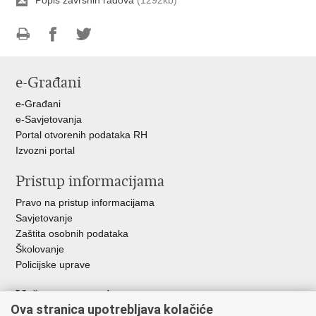
Ispiši
Podijeli
Podijeli
stranicu
na
na
e-Građani
Facebooku
Twitteru
e-Građani
e-Savjetovanja
Portal otvorenih podataka RH
Izvozni portal
Pristup informacijama
Pravo na pristup informacijama
Savjetovanje
Zaštita osobnih podataka
Školovanje
Policijske uprave
Važne poveznice
Ova stranica upotrebljava kolačiće