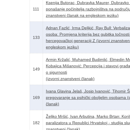
Ksenija Butorac, Dubravka Maurer, Dubravko 
111
ponašanje počinitelja razbojništva na područj
znanstveni članak na engleskom jeziku)
Adnan Fazlić, Irma Deljkić, Ray Bull: Verbaliz
osoba: Promjena kriterija bez gubitka točnost
133
hercegovačkoj generaciji Z (izvorni znanstven
engleskom jeziku)
Armin Kržalić, Muhamed Budimlić, Elmedin M
Kobajica Mišanović: Percepcija i stavovi gra
149
o sigurnosti
(izvorni znanstveni članak)
Ivana Glavina Jelaš, Josip Ivanović, Tihomir Šlj
169
pregovaranje sa psihički oboljelim osobama (
članak)
Željko Mršić, Ivan Arbutina, Marko Brtan: Kori
182
paralizatora u Republici Hrvatskoj - studija sl
znanstveni članak).