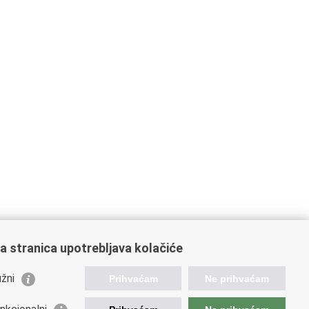
a stranica upotrebljava kolačiće
ažne poveznice
žni
Prihvaćam
Ne prihvaćam
istarstvo unutarnjih poslova
nateljstvo policije