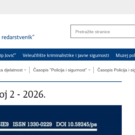
ip Jović“
Veleučilište kriminalistike i javne sigurnosti
Muzej pol
a djelatnost
Časopis "Policija i sigurnost"
Časopis Policija i s
oj 2 - 2026.