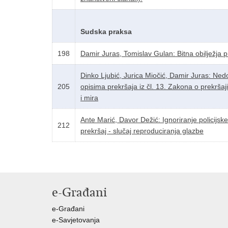
Sudska praksa
198
Damir Juras, Tomislav Gulan: Bitna obilježja p
Dinko Ljubić, Jurica Miočić, Damir Juras: Nedo
205
opisima prekršaja iz čl. 13. Zakona o prekršaj
i mira
Ante Marić, Davor Dežić: Ignoriranje policijs
212
prekršaj - slučaj reproduciranja glazbe
e-Građani
e-Građani
e-Savjetovanja