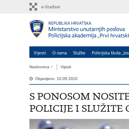
Preskoči
na
glavni
sadržaj
Vijesti
O nama
Službe
Policijska škola „Jos
Naslovnica
Vijesti
Objavljeno: 10.09.2010.
S PONOSOM NOSIT
POLICIJE I SLUŽIT