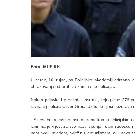
Foto: MUP RH
U petak, 10. rujna, na Policijskoj akademiji održana 
obrazovanja odraslih za zanimanje policajac.
Nakon prijavka i pregleda postroja, kojeg čine 276 poli
ravnatelj policije Oliver Grbić. Uz tople riječi pozdrava 
„ S posebnim vas ponosom promatram u policijskim odor
iznimna je vijest za sve nas. Ispunjen sam radošću i
nam svoju mladost, svježinu, entuzijazam, ali i nova zn