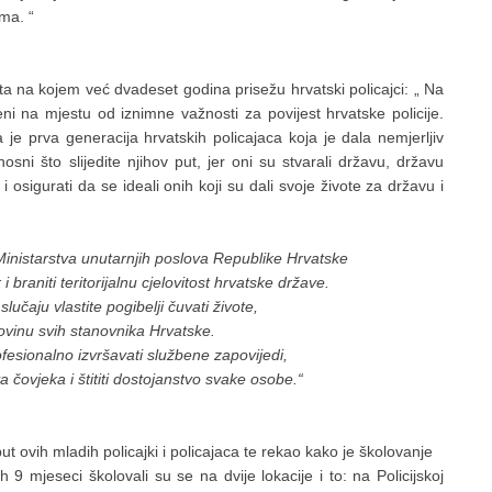
ma. “
esta na kojem već dvadeset godina prisežu hrvatski policajci: „ Na
eni na mjestu od iznimne važnosti za povijest hrvatske policije.
je prva generacija hrvatskih policajaca koja je dala nemjerljiv
sni što slijedite njihov put, jer oni su stvarali državu, državu
i osigurati da se ideali onih koji su dali svoje živote za državu i
 Ministarstva unutarnjih poslova Republike Hrvatske
 braniti teritorijalnu cjelovitost hrvatske države.
lučaju vlastite pogibelji čuvati živote,
ovinu svih stanovnika Hrvatske.
fesionalno izvršavati službene zapovijedi,
a čovjeka i štititi dostojanstvo svake osobe.“
t ovih mladih policajki i policajaca te rekao kako je školovanje
9 mjeseci školovali su se na dvije lokacije i to: na Policijskoj