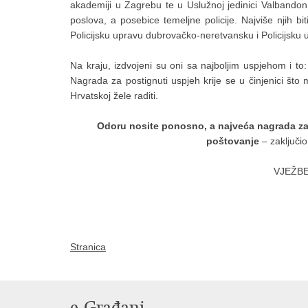
akademiji u Zagrebu te u Uslužnoj jedinici Valbandon 
poslova, a posebice temeljne policije. Najviše njih b
Policijsku upravu dubrovačko-neretvansku i Policijsku
Na kraju, izdvojeni su oni sa najboljim uspjehom i to
Nagrada za postignuti uspjeh krije se u činjenici što
Hrvatskoj žele raditi.
Odoru nosite ponosno, a najveća nagrada za
poštovanje
– zaključio 
VJEŽBE
Stranica
e-Građani