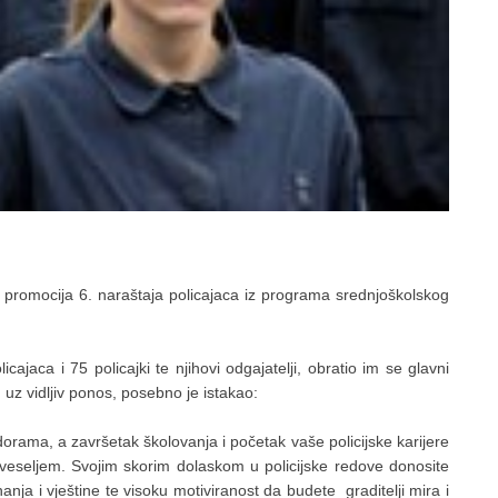
je promocija 6. naraštaja policajaca iz programa srednjoškolskog
cajaca i 75 policajki te njihovi odgajatelji, obratio im se glavni
i, uz vidljiv ponos, posebno je istakao:
ama, a završetak školovanja i početak vaše policijske karijere
 veseljem. Svojim skorim dolaskom u policijske redove donosite
anja i vještine te visoku motiviranost da budete graditelji mira i