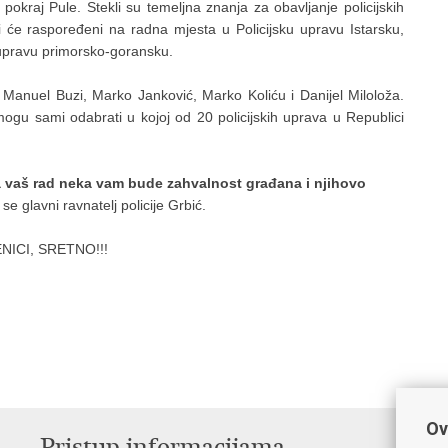
pokraj Pule. Stekli su temeljna znanja za obavljanje policijskih
iti će raspoređeni na radna mjesta u Policijsku upravu Istarsku,
 upravu primorsko-goransku.
: Manuel Buzi, Marko Janković, Marko Koliću i Danijel Miloloža.
 mogu sami odabrati u kojoj od 20 policijskih uprava u Republici
 vaš rad neka vam bude zahvalnost građana i njihovo
se glavni ravnatelj policije Grbić.
NICI, SRETNO!!!
Ov
Pristup informacijama
V