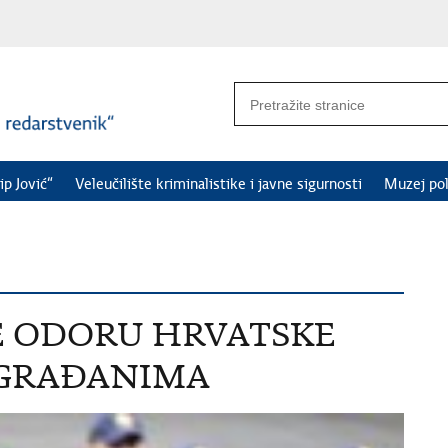
ip Jović“
Veleučilište kriminalistike i javne sigurnosti
Muzej pol
E ODORU HRVATSKE
E GRAĐANIMA