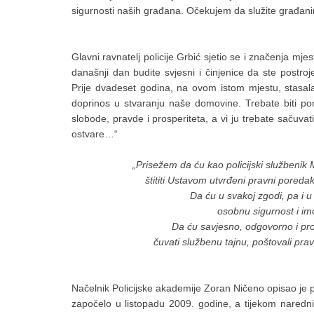
sigurnosti naših građana. Očekujem da služite građani
Glavni ravnatelj policije Grbić sjetio se i značenja mj
današnji dan budite svjesni i činjenice da ste postroj
Prije dvadeset godina, na ovom istom mjestu, stasala 
doprinos u stvaranju naše domovine. Trebate biti pono
slobode, pravde i prosperiteta, a vi ju trebate sačuvati 
ostvare…“
„Prisežem da ću kao policijski službenik
štititi Ustavom utvrđeni pravni poredak i
Da ću u svakoj zgodi, pa i u s
osobnu sigurnost i im
Da ću savjesno, odgovorno i pro
čuvati službenu tajnu, poštovali prav
Načelnik Policijske akademije Zoran Ničeno opisao je pu
započelo u listopadu 2009. godine, a tijekom narednih 