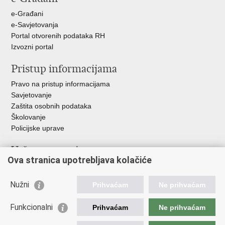
e-Građani
e-Savjetovanja
Portal otvorenih podataka RH
Izvozni portal
Pristup informacijama
Pravo na pristup informacijama
Savjetovanje
Zaštita osobnih podataka
Školovanje
Policijske uprave
Važne poveznice
Ova stranica upotrebljava kolačiće
Ministarstvo unutarnjih poslova
Ravnateljstvo policije
Nužni
Prihvaćam
Ne prihvaćam
Muzej policije
Centar za policijska istraživanja
Funkcionalni
Prihvaćam
Ne prihvaćam
Centar za mentalno zdravlje
Zaklada policijske solidarnosti