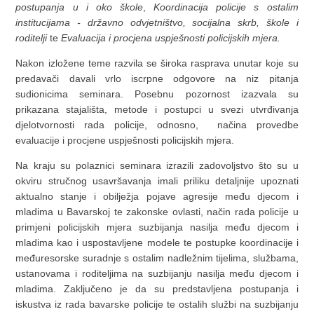
postupanja u i oko škole
,
Koordinacija policije s ostalim
institucijama - državno odvjetništvo, socijalna skrb, škole i
roditelji
te
Evaluacija i procjena uspješnosti policijskih mjera.
Nakon izložene teme razvila se široka rasprava unutar koje su
predavači davali vrlo iscrpne odgovore na niz pitanja
sudionicima seminara. Posebnu pozornost izazvala su
prikazana stajališta, metode i postupci u svezi utvrđivanja
djelotvornosti rada policije, odnosno, načina provedbe
evaluacije i procjene uspješnosti policijskih mjera.
Na kraju su polaznici seminara izrazili zadovoljstvo što su u
okviru stručnog usavršavanja imali priliku detaljnije upoznati
aktualno stanje i obilježja pojave agresije među djecom i
mladima u Bavarskoj te zakonske ovlasti, način rada policije u
primjeni policijskih mjera suzbijanja nasilja među djecom i
mladima kao i uspostavljene modele te postupke koordinacije i
međuresorske suradnje s ostalim nadležnim tijelima, službama,
ustanovama i roditeljima na suzbijanju nasilja među djecom i
mladima. Zaključeno je da su predstavljena postupanja i
iskustva iz rada bavarske policije te ostalih službi na suzbijanju