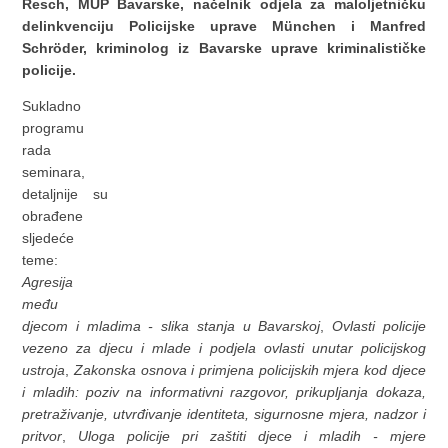
Resch, MUP Bavarske, načelnik odjela za maloljetničku
delinkvenciju Policijske uprave München i Manfred
Schröder, kriminolog iz Bavarske uprave kriminalističke
policije.
Sukladno
programu
rada
seminara,
detaljnije su
obrađene
sljedeće
teme:
Agresija
među
djecom i mladima - slika stanja u Bavarskoj
,
Ovlasti policije
vezeno za djecu i mlade i podjela ovlasti unutar policijskog
ustroja
,
Zakonska osnova i primjena policijskih mjera kod djece
i mladih: poziv na informativni razgovor, prikupljanja dokaza,
pretraživanje, utvrđivanje identiteta, sigurnosne mjera, nadzor i
pritvor
,
Uloga policije pri zaštiti djece i mladih - mjere