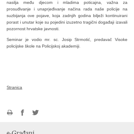
nasilja među djecom i mladima poticajna, važna za
prosuđivanje i unaprjeđivanje načina rada naše policije na
suzbijanja ove pojave, koja zadnjih godina bilježi kontinuirani
porast i unutar koje su pojedini izuzetno tragični događaji izavali
pozornost hrvatske javnosti.
Seminar je vodio mr. sc. Josip Strmotić, predavač Visoke
policijske škole na Policijskoj akademiji.
Stranica
Ispiši
Podijeli
Podijeli
stranicu
na
na
e-Građani
Facebooku
Twitteru