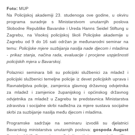
Foto:
MUP
Na Policijskoj akademiji 23. studenoga ove godine, u okviru
programa suradnje s Ministarstvom unutarnjih poslova
Slobodne Republike Bavarske i Ureda Hanns Seidel Stiftung u
Zagrebu, na Visokoj policijskoj školi Policijske akademije u
Zagrebu od 9 do 16 sati održan je međunarodni seminar na
temu:
Policijske mjere suzbijanja nasilja nade djecom i mladima
- prikaz stanja, načina rada, evaluacije i procjene uspješnosti
policijskih mjera u Bavarskoj
.
Polaznici seminara bili su policijski službenici za mladež i
policijski službenici temeljne policije iz devet policijskih uprava i
Ravnateljstva policije, zamjenica glavnog državnog odvjetnika
za mladež i zamjenice županijskog i općinskog državnog
odvjetnika za mladež u Zagrebu te predstavnica Ministarstva
zdravstva i socijalne skrbi nadležna za mjere sustava socijalne
skrbi za suzbijanje nasilja među djecom i mladima.
Programske sadržaje na seminaru izvodili su djelatnici
Bavarskog ministarstva unutarnjih poslova:
gospoda August