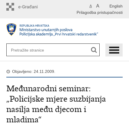
Preskoči
A
English
A
na
Prilagodba pristupačnosti
glavni
sadržaj
Objavljeno: 24.11.2009.
Međunarodni seminar:
„Policijske mjere suzbijanja
nasilja među djecom i
mladima“