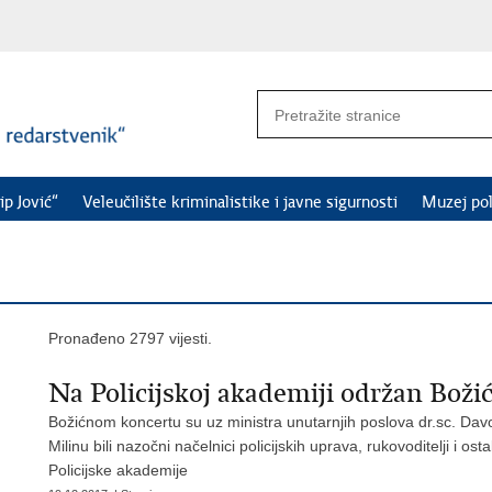
ip Jović“
Veleučilište kriminalistike i javne sigurnosti
Muzej pol
Pronađeno 2797 vijesti.
Na Policijskoj akademiji održan Bož
Božićnom koncertu su uz ministra unutarnjih poslova dr.sc. Davor
Milinu bili nazočni načelnici policijskih uprava, rukovoditelji i ost
Policijske akademije