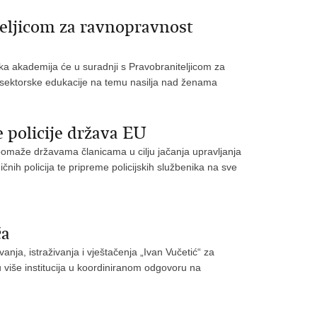
eljicom za ravnopravnost
ska akademija će u suradnji s Pravobraniteljicom za
đusektorske edukacije na temu nasilja nad ženama
 policije država EU
omaže državama članicama u cilju jačanja upravljanja
čnih policija te pripreme policijskih službenika na sve
ća
anja, istraživanja i vještačenja „Ivan Vučetić“ za
u više institucija u koordiniranom odgovoru na