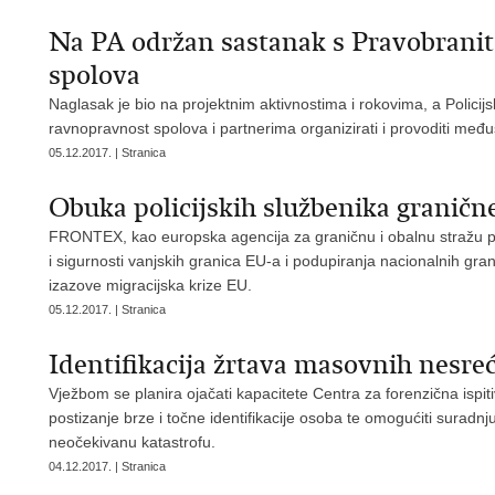
Na PA održan sastanak s Pravobranit
spolova
Naglasak je bio na projektnim aktivnostima i rokovima, a Policij
ravnopravnost spolova i partnerima organizirati i provoditi me
05.12.2017. | Stranica
Obuka policijskih službenika granične
FRONTEX, kao europska agencija za graničnu i obalnu stražu p
i sigurnosti vanjskih granica EU-a i podupiranja nacionalnih grani
izazove migracijska krize EU.
05.12.2017. | Stranica
Identifikacija žrtava masovnih nesre
Vježbom se planira ojačati kapacitete Centra za forenzična ispitiv
postizanje brze i točne identifikacije osoba te omogućiti suradnj
neočekivanu katastrofu.
04.12.2017. | Stranica