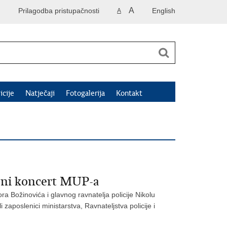
A
Prilagodba pristupačnosti
English
A
icije
Natječaji
Fotogalerija
Kontakt
ićni koncert MUP-a
a Božinovića i glavnog ravnatelja policije Nikolu
ali zaposlenici ministarstva, Ravnateljstva policije i