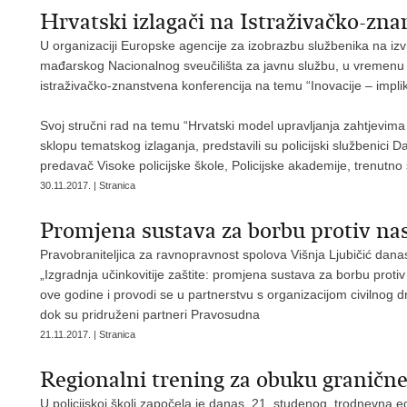
Hrvatski izlagači na Istraživačko-zn
U organizaciji Europske agencije za izobrazbu službenika na i
mađarskog Nacionalnog sveučilišta za javnu službu, u vremenu 
istraživačko-znanstvena konferencija na temu “Inovacije – implik
Svoj stručni rad na temu “Hrvatski model upravljanja zahtjevima
sklopu tematskog izlaganja, predstavili su policijski službenic
predavač Visoke policijske škole, Policijske akademije, trenutn
30.11.2017. | Stranica
Promjena sustava za borbu protiv na
Pravobraniteljica za ravnopravnost spolova Višnja Ljubičić dan
„Izgradnja učinkovitije zaštite: promjena sustava za borbu proti
ove godine i provodi se u partnerstvu s organizacijom civilno
dok su pridruženi partneri Pravosudna
21.11.2017. | Stranica
Regionalni trening za obuku granične 
U policijskoj školi započela je danas, 21. studenog, trodnevna