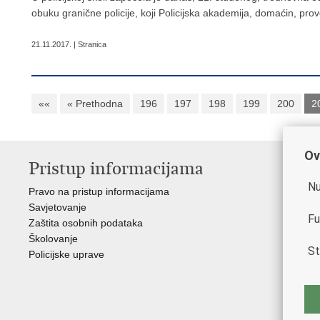
obuku granične policije, koji Policijska akademija, domaćin, pro
21.11.2017. | Stranica
««
« Prethodna
196
197
198
199
200
2
Ov
Pristup informacijama
V
Nu
Pravo na pristup informacijama
Min
Savjetovanje
Rav
Fu
Zaštita osobnih podataka
Muz
Školovanje
Cen
St
Policijske uprave
Cen
Zak
Cen
"Iv
Nac