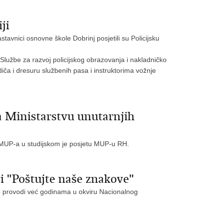
ji
tavnici osnovne škole Dobrinj posjetili su Policijsku
i Službe za razvoj policijskog obrazovanja i nakladničko
diča i dresuru službenih pasa i instruktorima vožnje
va Ministarstvu unutarnjih
og MUP-a u studijskom je posjetu MUP-u RH.
ji "Poštujte naše znakove"
ano provodi već godinama u okviru Nacionalnog