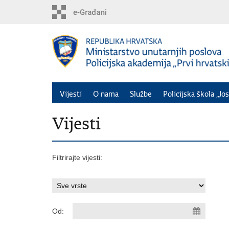
Preskoči
na
glavni
sadržaj
Vijesti
O nama
Službe
Policijska škola „Jos
Vijesti
Filtrirajte vijesti:
Od: