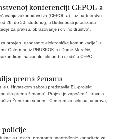
anstvenoj konferenciji CEPOL-a
zvršavanju zakonodavstva (CEPOL-a) i uz partnerstvo
od 28. do 30. studenog, u Budimpešti je održana
acije za praksu, obrazovanje i civilno društvo”.
 za provjeru uspostave elektroničke komunikacije” u
i Damir Osterman iz PNUSKOK-a i Damir Maračić,
o sekundirani nacionalni ekspert u sjedištu CEPOL
silja prema ženama
as je u Hrvatskom saboru predstavila EU-projekt
v nasilja prema ženama“. Projekt je započeo 1. travnja
g društva Ženskom sobom - Centrom za seksualna prava,
policije
 edukacija u okviru programa unapređenje kapaciteta za