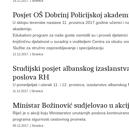
19.12.2017. | Stranica
Posjet OŠ Dobrinj Policijskoj akademi
U sklopu terenske nastave 11. prosinca 2017.godine učenici i nas
akademiju.
Edukativni program za naše goste osmislili su i proveli djelatnic
knjižničnu djelatnost u suradnji s voditeljem Centra za obuku vo
Službe za stručno osposobljavanje i specijalizaciju.
12.12.2017. | Stranica
Studijski posjet albanskog izaslanst
poslova RH
U ponedjeljak i utorak 11. i 12. prosinca, izaslanstvo albansk
11.12.2017. | Stranica
Ministar Božinović sudjelovao u akci
Riječ je o akciji koju Ministarstvo unutarnjih poslova kontinuir
programa sigurnosti cestovnog prometa.
06.12.2017. | Stranica