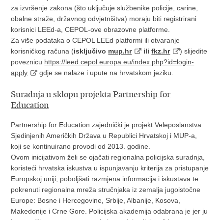
za izvršenje zakona (što uključuje službenike policije, carine,
obalne straže, državnog odvjetništva) moraju biti registrirani
korisnici LEEd-a, CEPOL-ove obrazovne platforme.
Za više podataka o CEPOL LEEd platformi ili otvaranje
korisničkog računa (
isključivo
mup.hr
ili
fkz.hr
) slijedite
poveznicu
https://leed.cepol.europa.eu/index.php?id=login-
apply
gdje se nalaze i upute na hrvatskom jeziku.
Suradnja u sklopu projekta Partnership for
Education
Partnership for Education zajednički je projekt Veleposlanstva
Sjedinjenih Američkih Država u Republici Hrvatskoj i MUP-a,
koji se kontinuirano provodi od 2013. godine.
Ovom inicijativom želi se ojačati regionalna policijska suradnja,
koristeći hrvatska iskustva u ispunjavanju kriterija za pristupanje
Europskoj uniji, poboljšati razmjena informacija i iskustava te
pokrenuti regionalna mreža stručnjaka iz zemalja jugoistočne
Europe: Bosne i Hercegovine, Srbije, Albanije, Kosova,
Makedonije i Crne Gore. Policijska akademija odabrana je jer ju