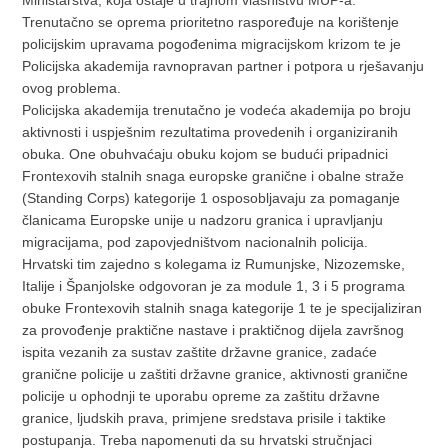
Ministarstva, koja ostaje u trajnom vlasništvu MUP-a.
Trenutačno se oprema prioritetno raspoređuje na korištenje
policijskim upravama pogođenima migracijskom krizom te je
Policijska akademija ravnopravan partner i potpora u rješavanju
ovog problema.
Policijska akademija trenutačno je vodeća akademija po broju
aktivnosti i uspješnim rezultatima provedenih i organiziranih
obuka. One obuhvaćaju obuku kojom se budući pripadnici
Frontexovih stalnih snaga europske granične i obalne straže
(Standing Corps) kategorije 1 osposobljavaju za pomaganje
članicama Europske unije u nadzoru granica i upravljanju
migracijama, pod zapovjedništvom nacionalnih policija.
Hrvatski tim zajedno s kolegama iz Rumunjske, Nizozemske,
Italije i Španjolske odgovoran je za module 1, 3 i 5 programa
obuke Frontexovih stalnih snaga kategorije 1 te je specijaliziran
za provođenje praktične nastave i praktičnog dijela završnog
ispita vezanih za sustav zaštite državne granice, zadaće
granične policije u zaštiti državne granice, aktivnosti granične
policije u ophodnji te uporabu opreme za zaštitu državne
granice, ljudskih prava, primjene sredstava prisile i taktike
postupanja. Treba napomenuti da su hrvatski stručnjaci