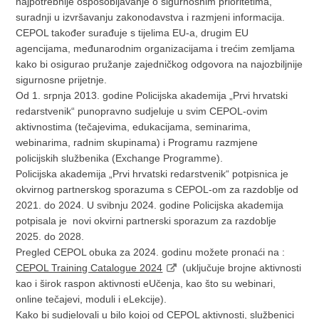
najpotrebnije osposobljavanje o sigurnosnim prioritetima,
suradnji u izvršavanju zakonodavstva i razmjeni informacija.
CEPOL također surađuje s tijelima EU-a, drugim EU
agencijama, međunarodnim organizacijama i trećim zemljama
kako bi osigurao pružanje zajedničkog odgovora na najozbiljnije
sigurnosne prijetnje.
Od 1. srpnja 2013. godine Policijska akademija „Prvi hrvatski
redarstvenik“ punopravno sudjeluje u svim CEPOL-ovim
aktivnostima (tečajevima, edukacijama, seminarima,
webinarima, radnim skupinama) i Programu razmjene
policijskih službenika (Exchange Programme).
Policijska akademija „Prvi hrvatski redarstvenik“ potpisnica je
okvirnog partnerskog sporazuma s CEPOL-om za razdoblje od
2021. do 2024. U svibnju 2024. godine Policijska akademija
potpisala je novi okvirni partnerski sporazum za razdoblje
2025. do 2028.
Pregled CEPOL obuka za 2024. godinu možete pronaći na :
CEPOL Training Catalogue 2024
(uključuje brojne aktivnosti
kao i širok raspon aktivnosti eUčenja, kao što su webinari,
online tečajevi, moduli i eLekcije).
Kako bi sudjelovali u bilo kojoj od CEPOL aktivnosti, službenici