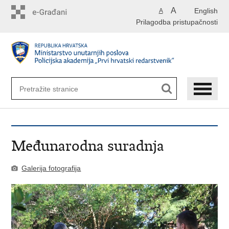
Preskoči
A
English
A
na
Prilagodba pristupačnosti
glavni
sadržaj
Međunarodna suradnja
Galerija fotografija