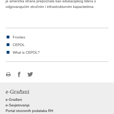
je američka strana prepoznala kao edukacijskog lidera s
odgovarajućim stručnim i infrastrukturnim kapacitetima.
Frontex
CEPOL
What is CEPOL?
Ispiši
Podijeli
Podijeli
stranicu
na
na
e-Građani
Facebooku
Twitteru
e-Građani
e-Savjetovanja
Portal otvorenih podataka RH