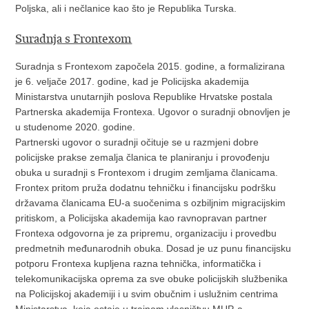
Poljska, ali i nečlanice kao što je Republika Turska.
Suradnja s Frontexom
Suradnja s Frontexom započela 2015. godine, a formalizirana
je 6. veljače 2017. godine, kad je Policijska akademija
Ministarstva unutarnjih poslova Republike Hrvatske postala
Partnerska akademija Frontexa. Ugovor o suradnji obnovljen je
u studenome 2020. godine.
Partnerski ugovor o suradnji očituje se u razmjeni dobre
policijske prakse zemalja članica te planiranju i provođenju
obuka u suradnji s Frontexom i drugim zemljama članicama.
Frontex pritom pruža dodatnu tehničku i financijsku podršku
državama članicama EU-a suočenima s ozbiljnim migracijskim
pritiskom, a Policijska akademija kao ravnopravan partner
Frontexa odgovorna je za pripremu, organizaciju i provedbu
predmetnih međunarodnih obuka. Dosad je uz punu financijsku
potporu Frontexa kupljena razna tehnička, informatička i
telekomunikacijska oprema za sve obuke policijskih službenika
na Policijskoj akademiji i u svim obučnim i uslužnim centrima