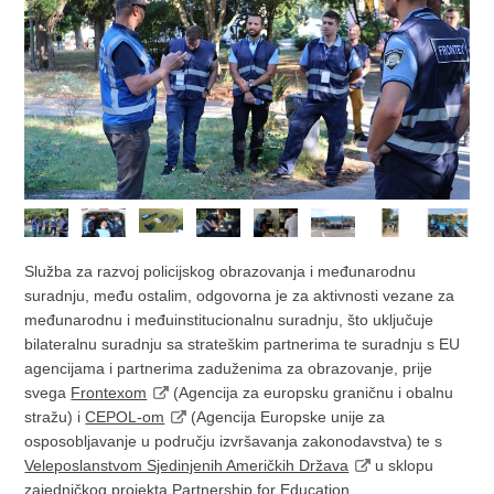
Služba za razvoj policijskog obrazovanja i međunarodnu
suradnju, među ostalim, odgovorna je za aktivnosti vezane za
međunarodnu i međuinstitucionalnu suradnju, što uključuje
bilateralnu suradnju sa strateškim partnerima te suradnju s EU
agencijama i partnerima zaduženima za obrazovanje, prije
svega
Frontexom
(Agencija za europsku graničnu i obalnu
stražu) i
CEPOL-om
(Agencija Europske unije za
osposobljavanje u području izvršavanja zakonodavstva) te s
Veleposlanstvom Sjedinjenih Američkih Država
u sklopu
zajedničkog projekta Partnership for Education.