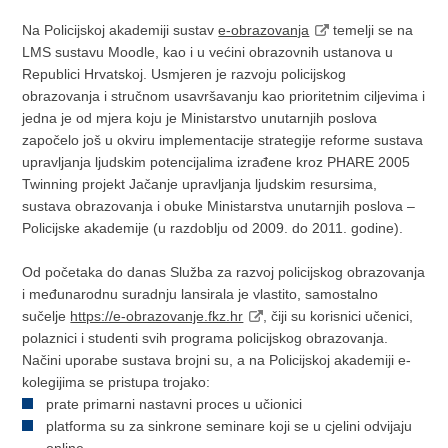
Na Policijskoj akademiji sustav
e-obrazovanja
temelji se na
LMS sustavu Moodle, kao i u većini obrazovnih ustanova u
Republici Hrvatskoj. Usmjeren je razvoju policijskog
obrazovanja i stručnom usavršavanju kao prioritetnim ciljevima i
jedna je od mjera koju je Ministarstvo unutarnjih poslova
započelo još u okviru implementacije strategije reforme sustava
upravljanja ljudskim potencijalima izrađene kroz PHARE 2005
Twinning projekt Jačanje upravljanja ljudskim resursima,
sustava obrazovanja i obuke Ministarstva unutarnjih poslova –
Policijske akademije (u razdoblju od 2009. do 2011. godine).
Od početaka do danas Služba za razvoj policijskog obrazovanja
i međunarodnu suradnju lansirala je vlastito, samostalno
sučelje
https://e-obrazovanje.fkz.hr
, čiji su korisnici učenici,
polaznici i studenti svih programa policijskog obrazovanja.
Načini uporabe sustava brojni su, a na Policijskoj akademiji e-
kolegijima se pristupa trojako:
prate primarni nastavni proces u učionici
platforma su za sinkrone seminare koji se u cjelini odvijaju
online