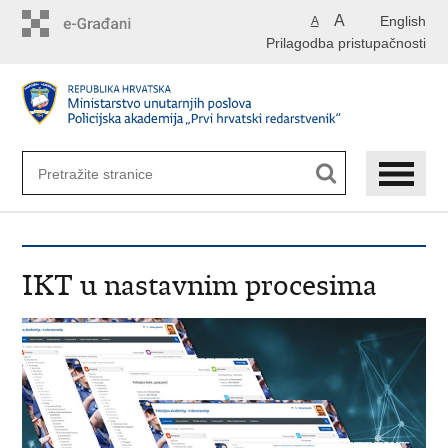
Preskoči
A
English
A
na
Prilagodba pristupačnosti
glavni
sadržaj
IKT u nastavnim procesima