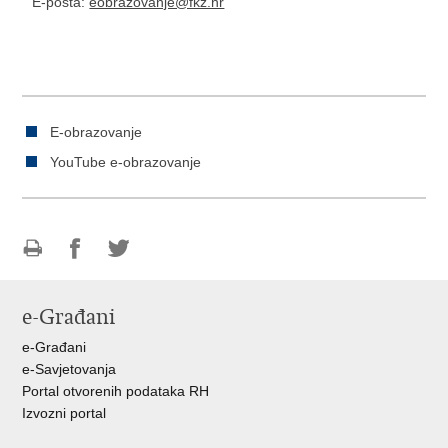
E-pošta:
eobrazovanje@fkz.hr
E-obrazovanje
YouTube e-obrazovanje
Ispiši
Podijeli
Podijeli
stranicu
na
na
e-Građani
Facebooku
Twitteru
e-Građani
e-Savjetovanja
Portal otvorenih podataka RH
Izvozni portal