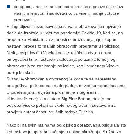
omogućuju asinkrone seminare kroz koje polaznici prolaze
vlastitim tempom i samostalno, uz više ili manje potpore
predavača.
Prilagodljivost i iskoristivost sustava e-obrazovanja najviše je
došla do izražaja u uvjetima pandemije Covida-19, kad se, na
preporuku Ministarstva znanosti i obrazovanja, cjelokupan
nastavni proces formalnih obrazovnih programa u Policijskoj
školi „Josip Jović“ i Visokoj policijskoj školi odvijao online,
omogućivši time nastavak školovanja polaznika temeljnog
obrazovanja za zanimanje policajac, kao i studenata Visoke
policijske škole.
Sustav e-obrazovanja otvorenog je koda te se neprestano
prilagođava potrebama i nadograđuje novim funkcionalnostima.
U pandemijskim uvjetima proširen je integriranim
videokonferencijskim alatom Big Blue Button, dok je radi
potreba Visoke policijske škole nadograđen i sustavom za
provjeru autentičnosti stručnih radova Turnitin.
Kako bi na svim razinama policijskog obrazovanja osigurala što
jednostavniju uporabu i učenje u online okruženju, Služba za