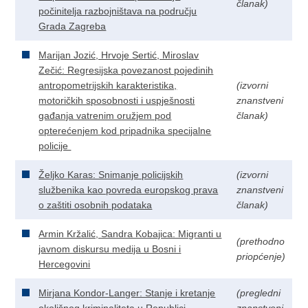
članak)
počinitelja razbojništava na području
Grada Zagreba
Marijan Jozić, Hrvoje Sertić, Miroslav
Zečić: Regresijska povezanost pojedinih
antropometrijskih karakteristika,
(izvorni
motoričkih sposobnosti i uspješnosti
znanstveni
gađanja vatrenim oružjem pod
članak)
opterećenjem kod pripadnika specijalne
policije
Željko Karas: Snimanje policijskih
(izvorni
službenika kao povreda europskog prava
znanstveni
o zaštiti osobnih podataka
članak)
Armin Kržalić, Sandra Kobajica: Migranti u
(prethodno
javnom diskursu medija u Bosni i
priopćenje)
Hercegovini
Mirjana Kondor-Langer: Stanje i kretanje
(pregledni