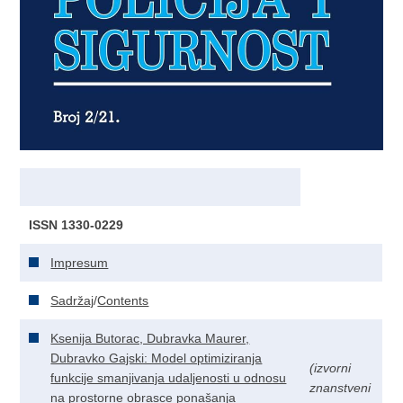
ISSN 1330-0229
Impresum
Sadržaj
/
Contents
Ksenija Butorac, Dubravka Maurer,
Dubravko Gajski: Model optimiziranja
(izvorni
funkcije smanjivanja udaljenosti u odnosu
znanstveni
na prostorne obrasce ponašanja