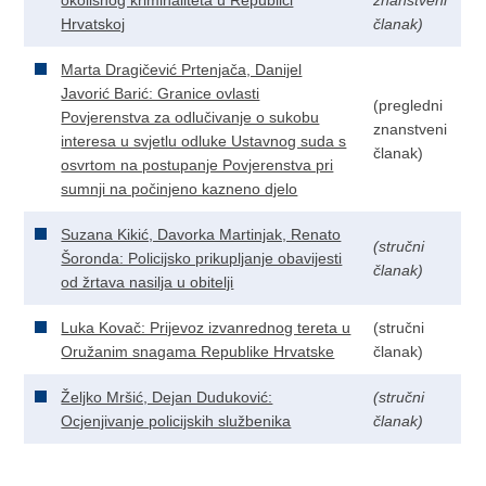
okolišnog kriminaliteta u Republici
znanstveni
Hrvatskoj
članak)
Marta Dragičević Prtenjača, Danijel
Javorić Barić: Granice ovlasti
(pregledni
Povjerenstva za odlučivanje o sukobu
znanstveni
interesa u svjetlu odluke Ustavnog suda s
članak)
osvrtom na postupanje Povjerenstva pri
sumnji na počinjeno kazneno djelo
Suzana Kikić, Davorka Martinjak, Renato
(stručni
Šoronda: Policijsko prikupljanje obavijesti
članak)
od žrtava nasilja u obitelji
Luka Kovač: Prijevoz izvanrednog tereta u
(stručni
Oružanim snagama Republike Hrvatske
članak)
Željko Mršić, Dejan Duduković:
(stručni
Ocjenjivanje policijskih službenika
članak)