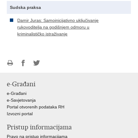
Sudska praksa
Damir Juras: Samoinicijativno uključivanje
rukovoditelja na godišnjem odmoru u
kriminalističko istraživanje
Ispiši
Podijeli
Podijeli
stranicu
na
na
e-Građani
Facebooku
Twitteru
e-Građani
e-Savjetovanja
Portal otvorenih podataka RH
Izvozni portal
Pristup informacijama
Pravo na pristup informacijama