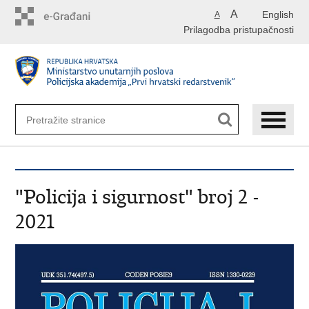
Preskoči
A
English
A
na
Prilagodba pristupačnosti
glavni
sadržaj
"Policija i sigurnost" broj 2 -
2021