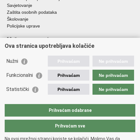
Savjetovanje
Zaštita osobnih podataka
Školovanje
Policijske uprave
Važne poveznice
Ova stranica upotrebljava kolačiće
Ministarstvo unutarnjih poslova
Ravnateljstvo policije
Nužni
Prihvaćam
Ne prihvaćam
Muzej policije
Centar za policijska istraživanja
Funkcionalni
Prihvaćam
Ne prihvaćam
Centar za mentalno zdravlje
Zaklada policijske solidarnosti
Statistički
Prihvaćam
Ne prihvaćam
Centar za forenzična ispitivanja, istraživanja i vještačenja "Ivan
Vučetić"
Nacionalna evidencija nestalih osoba
Prihvaćam odabrane
Dom zdravlja MUP-a
Prihvaćam sve
Povratak na vrh
Na ovoj mrežnoj stranci koriste se kolačići. Molimo Vas da