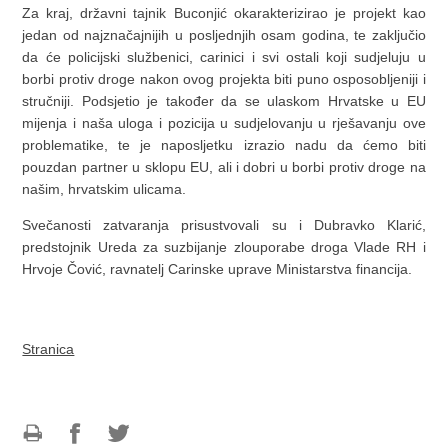
Za kraj, državni tajnik Buconjić okarakterizirao je projekt kao
jedan od najznačajnijih u posljednjih osam godina, te zaključio
da će policijski službenici, carinici i svi ostali koji sudjeluju u
borbi protiv droge nakon ovog projekta biti puno osposobljeniji i
stručniji. Podsjetio je također da se ulaskom Hrvatske u EU
mijenja i naša uloga i pozicija u sudjelovanju u rješavanju ove
problematike, te je naposljetku izrazio nadu da ćemo biti
pouzdan partner u sklopu EU, ali i dobri u borbi protiv droge na
našim, hrvatskim ulicama.
Svečanosti zatvaranja prisustvovali su i Dubravko Klarić,
predstojnik Ureda za suzbijanje zlouporabe droga Vlade RH i
Hrvoje Čović, ravnatelj Carinske uprave Ministarstva financija.
Stranica