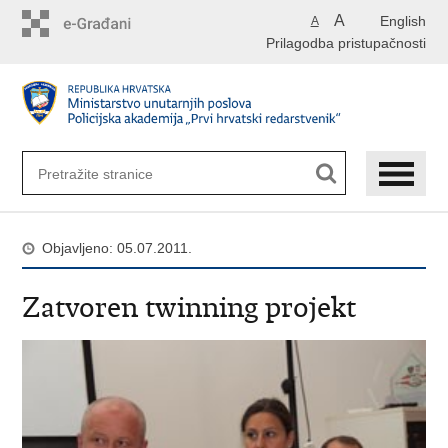
Preskoči
A
English
A
na
Prilagodba pristupačnosti
glavni
sadržaj
Objavljeno: 05.07.2011.
Zatvoren twinning projekt