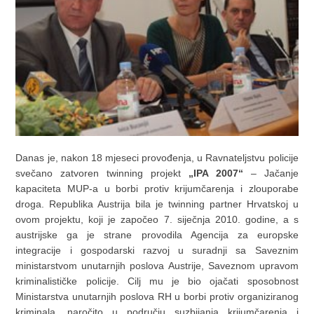
Danas je, nakon 18 mjeseci provođenja, u Ravnateljstvu policije
svečano zatvoren twinning projekt
„IPA 2007“
– Jačanje
kapaciteta MUP-a u borbi protiv krijumčarenja i zlouporabe
droga. Republika Austrija bila je twinning partner Hrvatskoj u
ovom projektu, koji je započeo 7. siječnja 2010. godine, a s
austrijske ga je strane provodila Agencija za europske
integracije i gospodarski razvoj u suradnji sa Saveznim
ministarstvom unutarnjih poslova Austrije, Saveznom upravom
kriminalističke policije. Cilj mu je bio ojačati sposobnost
Ministarstva unutarnjih poslova RH u borbi protiv organiziranog
kriminala, naročito u području suzbijanja krijumčarenja i