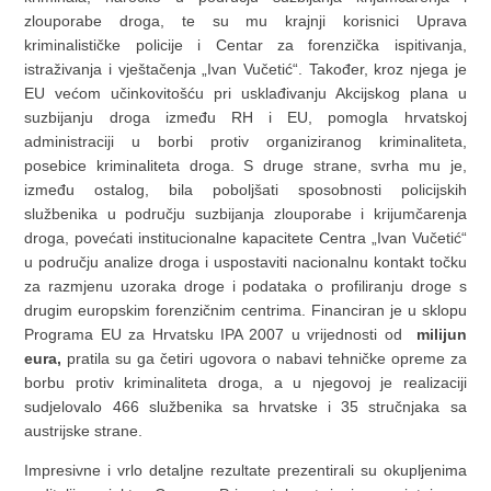
zlouporabe droga, te su mu krajnji korisnici Uprava
kriminalističke policije i Centar za forenzička ispitivanja,
istraživanja i vještačenja „Ivan Vučetić“. Također, kroz njega je
EU većom učinkovitošću pri usklađivanju Akcijskog plana u
suzbijanju droga između RH i EU, pomogla hrvatskoj
administraciji u borbi protiv organiziranog kriminaliteta,
posebice kriminaliteta droga. S druge strane, svrha mu je,
između ostalog, bila poboljšati sposobnosti policijskih
službenika u području suzbijanja zlouporabe i krijumčarenja
droga, povećati institucionalne kapacitete Centra „Ivan Vučetić“
u području analize droga i uspostaviti nacionalnu kontakt točku
za razmjenu uzoraka droge i podataka o profiliranju droge s
drugim europskim forenzičnim centrima. Financiran je u sklopu
Programa EU za Hrvatsku IPA 2007 u vrijednosti od
milijun
eura,
pratila su ga četiri ugovora o nabavi tehničke opreme za
borbu protiv kriminaliteta droga, a u njegovoj je realizaciji
sudjelovalo 466 službenika sa hrvatske i 35 stručnjaka sa
austrijske strane.
Impresivne i vrlo detaljne rezultate prezentirali su okupljenima