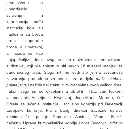
prvenstveno je
unaprijedilo
suradnju i
koordinaciju između
institucija koje su
nadležne za borbu
protiv zlouporabe
droga u Hrvatskoj,
a možda se kao
najupečatljiviji detalj ovog projekta može izdvojiti entuzijazam
sudionika, koji nije splasnuo niti nakon 18 mjeseci manje-više
danonoćnog rada. Stoga niti ne čudi što je na svečanosti
zatvaranja pronađeno vremena i za dodjelu
malih simbola
prijateljstva i pažnje
najistaknutijim članovima ovog velikog tima,
nakon čega su se okupljenima obratili i N.E. Jan Kickert,
veleposlanik Austrije u Hrvatskoj, Jean-Marie Moreau, šef
Odjela za jačanje institucija i socijalnu koheziju pri Delegaciji
Europske komisije, Franz Lang, direktor Savezne uprave
kriminalističke policije Republike Austrije, Vitomir Bijelić,
načelnik Uprave kriminalističke policije i Ivica Buconjić, državni