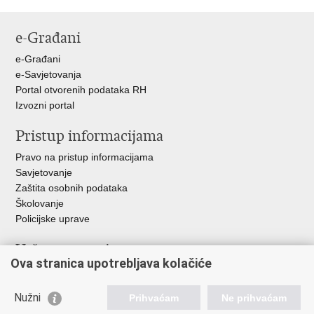
Ispiši
Podijeli
Podijeli
stranicu
na
na
e-Građani
Facebooku
Twitteru
e-Građani
e-Savjetovanja
Portal otvorenih podataka RH
Izvozni portal
Pristup informacijama
Pravo na pristup informacijama
Savjetovanje
Zaštita osobnih podataka
Školovanje
Policijske uprave
Važne poveznice
Ova stranica upotrebljava kolačiće
Ministarstvo unutarnjih poslova
Ravnateljstvo policije
Nužni
Prihvaćam
Ne prihvaćam
Muzej policije