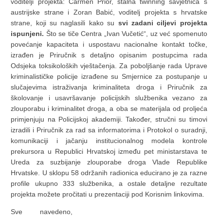
voditelji projekta: Carmen Prior, stalna twinning savjetnica s
austrijske strane i Zoran Babić, voditelj projekta s hrvatske
strane, koji su naglasili kako su
svi zadani ciljevi projekta
ispunjeni.
Što se tiče Centra „Ivan Vučetić“, uz već spomenuto
povećanje kapaciteta i uspostavu nacionalne kontakt točke,
izrađen je Priručnik s detaljno opisanim postupcima rada
Odsjeka toksikoloških vještačenja. Za poboljšanje rada Uprave
kriminalističke policije izrađene su Smjernice za postupanje u
slučajevima istraživanja kriminaliteta droga i Priručnik za
školovanje i usavršavanje policijskih službenika vezano za
zlouporabu i kriminalitet droga, a oba se materijala od proljeća
primjenjuju na Policijskoj akademiji. Također, stručni su timovi
izradili i Priručnik za rad sa informatorima i Protokol o suradnji,
komunikaciji i jačanju institucionalnog modela kontrole
prekursora u Republici Hrvatskoj između pet ministarstava te
Ureda za suzbijanje zlouporabe droga Vlade Republike
Hrvatske. U sklopu 58 održanih radionica educirano je za razne
profile ukupno 333 službenika, a ostale detaljne rezultate
projekta možete pročitati u prezentaciji pod Korisnim linkovima.
Sve navedeno,