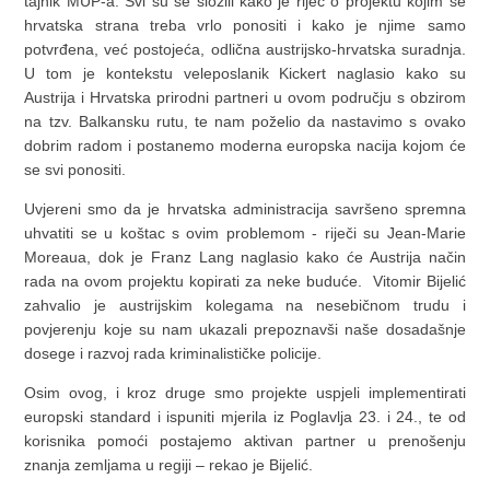
tajnik MUP-a. Svi su se složili kako je riječ o projektu kojim se
hrvatska strana treba vrlo ponositi i kako je njime samo
potvrđena, već postojeća, odlična austrijsko-hrvatska suradnja.
U tom je kontekstu veleposlanik Kickert naglasio kako su
Austrija i Hrvatska prirodni partneri u ovom području s obzirom
na tzv. Balkansku rutu, te nam poželio da nastavimo s ovako
dobrim radom i postanemo moderna europska nacija kojom će
se svi ponositi.
Uvjereni smo da je hrvatska administracija savršeno spremna
uhvatiti se u koštac s ovim problemom - riječi su Jean-Marie
Moreaua, dok je Franz Lang naglasio kako će Austrija način
rada na ovom projektu kopirati za neke buduće. Vitomir Bijelić
zahvalio je austrijskim kolegama na nesebičnom trudu i
povjerenju koje su nam ukazali prepoznavši naše dosadašnje
dosege i razvoj rada kriminalističke policije.
Osim ovog, i kroz druge smo projekte uspjeli implementirati
europski standard i ispuniti mjerila iz Poglavlja 23. i 24., te od
korisnika pomoći postajemo aktivan partner u prenošenju
znanja zemljama u regiji – rekao je Bijelić.