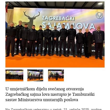
U umjetničkom dijelu svečanog otvorenja
Zagrebačkog sajma lova nastupio je Tamburaški
sastav Ministarstva unutarnjih poslova
Na Zagrebačkom velesajmu u petak, 21. veljače 2025. godine