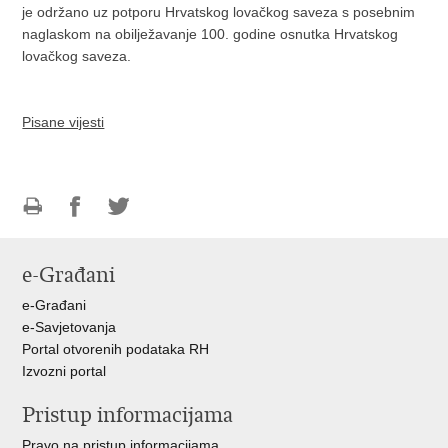
je održano uz potporu Hrvatskog lovačkog saveza s posebnim
naglaskom na obilježavanje 100. godine osnutka Hrvatskog
lovačkog saveza.
Pisane vijesti
Ispiši
Podijeli
Podijeli
stranicu
na
na
e-Građani
Facebooku
Twitteru
e-Građani
e-Savjetovanja
Portal otvorenih podataka RH
Izvozni portal
Pristup informacijama
Pravo na pristup informacijama