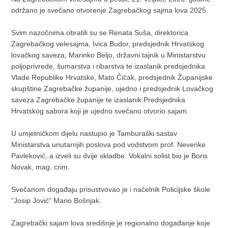
održano je svečano otvorenje Zagrebačkog sajma lova 2025.
Svim nazočnima obratili su se Renata Suša, direktorica
Zagrebačkog velesajma, Ivica Budor, predsjednik Hrvatskog
lovačkog saveza, Marinko Beljo, državni tajnik u Ministarstvu
poljoprivrede, šumarstva i ribarstva te izaslanik predsjednika
Vlade Republike Hrvatske, Mato Čičak, predsjednik Županijske
skupštine Zagrebačke županije, ujedno i predsjednik Lovačkog
saveza Zagrebačke županije te izaslanik Predsjednika
Hrvatskog sabora koji je ujedno svečano otvorio sajam.
U umjetničkom dijelu nastupio je Tamburaški sastav
Ministarstva unutarnjih poslova pod vodstvom prof. Nevenke
Pavleković, a izveli su dvije skladbe. Vokalni solist bio je Boris
Novak, mag. crim.
Svečanom događaju prisustvovao je i načelnik Policijske škole
"Josip Jović" Mario Bošnjak.
Zagrebački sajam lova središnje je regionalno događanje koje