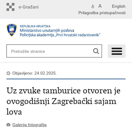
Preskoči
A
English
A
na
Prilagodba pristupačnosti
glavni
sadržaj
Objavljeno: 24.02.2025.
Uz zvuke tamburice otvoren je
ovogodišnji Zagrebački sajam
lova
Galerija fotografija