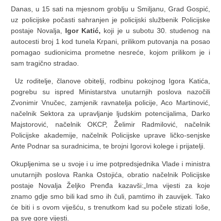
Danas, u 15 sati na mjesnom groblju u Smiljanu, Grad Gospić,
uz policijske počasti sahranjen je policijski službenik Policijske
postaje Novalja,
Igor Katić,
koji je u subotu 30. studenog na
autocesti broj 1 kod tunela Krpani, prilikom putovanja na posao
pomagao sudionicima prometne nesreće, kojom prilikom je i
sam tragično stradao.
Uz roditelje, članove obitelji, rodbinu pokojnog Igora Katića,
pogrebu su ispred Ministarstva unutarnjih poslova nazočili
Zvonimir Vnučec, zamjenik ravnatelja policije, Aco Martinović,
načelnik Sektora za upravljanje ljudskim potencijalima, Darko
Majstorović, načelnik OKCP, Želimir Radmilović, načelnik
Policijske akademije, načelnik Policijske uprave ličko-senjske
Ante Podnar sa suradnicima, te brojni Igorovi kolege i prijatelji.
Okupljenima se u svoje i u ime potpredsjednika Vlade i ministra
unutarnjih poslova Ranka Ostojića, obratio načelnik Policijske
postaje Novalja Željko Prenđa kazavši:„Ima vijesti za koje
znamo gdje smo bili kad smo ih čuli, pamtimo ih zauvijek. Tako
će biti i s ovom viješću, s trenutkom kad su počele stizati loše,
pa sve gore vijesti.