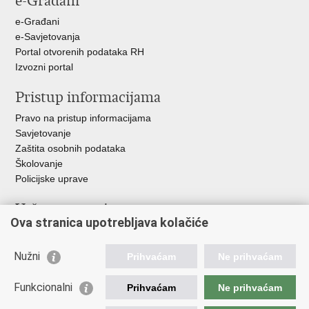
e-Građani
e-Građani
e-Savjetovanja
Portal otvorenih podataka RH
Izvozni portal
Pristup informacijama
Pravo na pristup informacijama
Savjetovanje
Zaštita osobnih podataka
Školovanje
Policijske uprave
Važne poveznice
Ova stranica upotrebljava kolačiće
Ministarstvo unutarnjih poslova
Ravnateljstvo policije
Nužni
Prihvaćam
Ne prihvaćam
Muzej policije
Centar za policijska istraživanja
Funkcionalni
Prihvaćam
Ne prihvaćam
Centar za mentalno zdravlje
Zaklada policijske solidarnosti