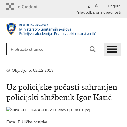
Preskoči
A
English
A
na
Prilagodba pristupačnosti
glavni
sadržaj
Objavljeno: 02.12.2013.
Uz policijske počasti sahranjen
policijski službenik Igor Katić
Foto:
PU ličko-senjska