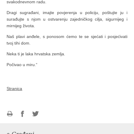
svakodnevnom radu.
Dragi sugrađani, imajte povjerenja u policiju, poštujte ju i
surađujte s njom u ostvarenju zajedničkog cilja, sigurnijeg i
mirnijeg života.
Naš plavi anđele, s ponosom ćemo te se sjećati i posjećivati
tvoj tihi dom.
Neka ti je laka hrvatska zemlja.
Počivao u miru.“
Stranica
Ispiši
Podijeli
Podijeli
stranicu
na
na
Facebooku
Twitteru