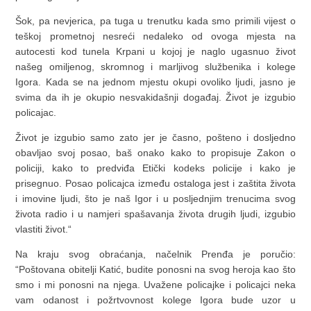
Šok, pa nevjerica, pa tuga u trenutku kada smo primili vijest o
teškoj prometnoj nesreći nedaleko od ovoga mjesta na
autocesti kod tunela Krpani u kojoj je naglo ugasnuo život
našeg omiljenog, skromnog i marljivog službenika i kolege
Igora. Kada se na jednom mjestu okupi ovoliko ljudi, jasno je
svima da ih je okupio nesvakidašnji događaj. Život je izgubio
policajac.
Život je izgubio samo zato jer je časno, pošteno i dosljedno
obavljao svoj posao, baš onako kako to propisuje Zakon o
policiji, kako to predviđa Etički kodeks policije i kako je
prisegnuo. Posao policajca između ostaloga jest i zaštita života
i imovine ljudi, što je naš Igor i u posljednjim trenucima svog
života radio i u namjeri spašavanja života drugih ljudi, izgubio
vlastiti život.“
Na kraju svog obraćanja, načelnik Prenđa je poručio:
“Poštovana obitelji Katić, budite ponosni na svog heroja kao što
smo i mi ponosni na njega. Uvažene policajke i policajci neka
vam odanost i požrtvovnost kolege Igora bude uzor u