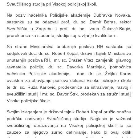
Sveučilišnog studija pri Visokoj policijskoj školi.
Na poziv načelnika Policijske akademije Dubravka Novaka,
sastanku su se odazvali prof. dr. sc. Damir Boras, rektor
Sveučilišta u Zagrebu i prof. dr. sc. Ivana Čuković-Bagić,
prorektorica za studente, studije i upravljanje kvalitetom .
Sa strane Ministarstva unutarnjih poslova RH sastanku su
sudjelovali doc. dr. sc. Robert Kopal, državni tajnik Ministarstva
unutarnjih poslova RH, mr. sc. Dražen Vitez, zamjenik glavnog
ravnatelja policije, dr. sc. Davorka Martinjak, pomoćnica
načelnika Policijske akademije, doc. dr. sc. Željko Karas
ovlašten za obavljanje poslova dekana Visoke policijske škole
te dr. sc. Ruža Karlović, prodekanica za istraživanje, razvoj i
sveučilišni studij i mr. sc. Davor Štrk, prodekan za stručni studij
Visoke policijske škole.
Svojim izlaganjem je državni tajnik Robert Kopal pružio snažnu
podršku osnivanju Sveučilišnog studija. Naglasio je važnost
sveučilišnog obrazovanja na Visokoj policijskoj školi te se
zauzeo za njegovo žurno definiranje, kako bi ovaj oblik