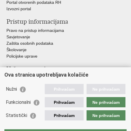
Portal otvorenih podataka RH
Izvozni portal
Pristup informacijama
Pravo na pristup informacijama
Savjetovanje
Zaštita osobnih podataka
Školovanje
Policijske uprave
Važne poveznice
Ova stranica upotrebljava kolačiće
Ministarstvo unutarnjih poslova
Ravnateljstvo policije
Nužni
Prihvaćam
Ne prihvaćam
Muzej policije
Centar za policijska istraživanja
Funkcionalni
Prihvaćam
Ne prihvaćam
Centar za mentalno zdravlje
Zaklada policijske solidarnosti
Statistički
Prihvaćam
Ne prihvaćam
Centar za forenzična ispitivanja, istraživanja i vještačenja "Ivan
Vučetić"
Nacionalna evidencija nestalih osoba