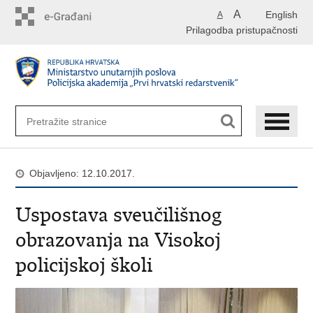
Preskoči
A
English
A
na
Prilagodba pristupačnosti
glavni
sadržaj
Objavljeno: 12.10.2017.
Uspostava sveučilišnog
obrazovanja na Visokoj
policijskoj školi