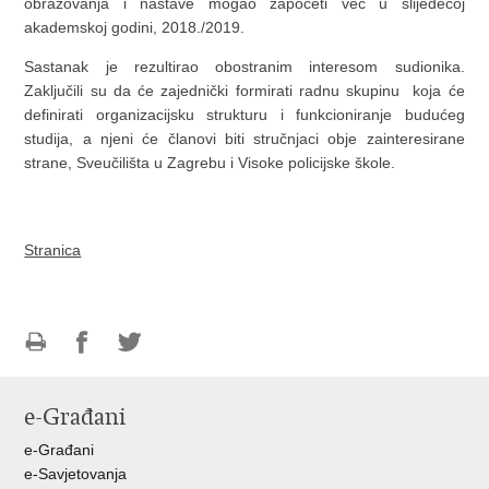
obrazovanja i nastave mogao započeti već u slijedećoj
akademskoj godini, 2018./2019.
Sastanak je rezultirao obostranim interesom sudionika.
Zaključili su da će zajednički formirati radnu skupinu koja će
definirati organizacijsku strukturu i funkcioniranje budućeg
studija, a njeni će članovi biti stručnjaci obje zainteresirane
strane, Sveučilišta u Zagrebu i Visoke policijske škole.
Stranica
Ispiši
Podijeli
Podijeli
stranicu
na
na
e-Građani
Facebooku
Twitteru
e-Građani
e-Savjetovanja