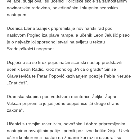
veljače, sudjelovali su učenici Policijske škole sa samostalnim
novinarskim radovima, pojedinačnim i skupnim scenskim
nastupom.
Učenica Elena Šanjek pripremila je novinarski rad pod
naslovom Pogled iza plave rampe, a učenik Leon Jelušić pisao
je o najvažnijoj sporednoj stvari na svijetu u tekstu
Srednjoškolci i nogomet.
Uspješno su se kroz pojedinačni scenski nastup predstavili
učenik Leon Radić, kroz monolog „Priča o gradu“ Siniše
Glavaševića te Petar Popović kazivanjem poezije Pabla Nerude
„Znat ćeš“.
Dramska skupina pod vodstvom mentorice Željke Župan
Vuksan pripremila je još jednu uspješnicu „S druge strane
zakona“.
Učenici su svojim uvjerljivim, odvažnim i dobro pripremljenim
nastupima osvojili simpatije i primili pozitivne kritike žirija. U vrlo
oštroj konkurenciji nastup na županijskoj razini osigurali su