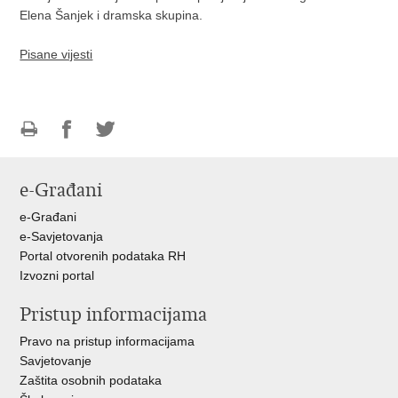
Elena Šanjek i dramska skupina.
Pisane vijesti
Ispiši
Podijeli
Podijeli
stranicu
na
na
e-Građani
Facebooku
Twitteru
e-Građani
e-Savjetovanja
Portal otvorenih podataka RH
Izvozni portal
Pristup informacijama
Pravo na pristup informacijama
Savjetovanje
Zaštita osobnih podataka