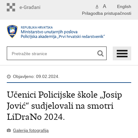
Preskoči
A
English
A
na
Prilagodba pristupačnosti
glavni
sadržaj
Objavljeno: 09.02.2024.
Učenici Policijske škole „Josip
Jović“ sudjelovali na smotri
LiDraNo 2024.
Galerija fotografija