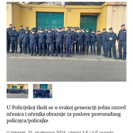
U Policijskoj školi se u svakoj generaciji jedan razred
učenica i učenika obrazuje za poslove pravosudnog
policajca/policajke
U četvrtak, 21. studenoga 2024. učenici 3.F i 4.E razreda