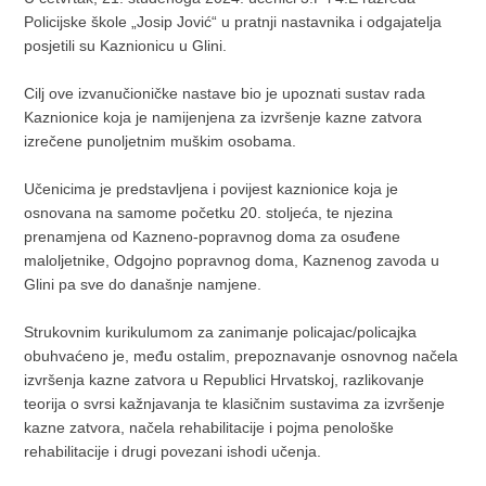
Policijske škole „Josip Jović“ u pratnji nastavnika i odgajatelja
posjetili su Kaznionicu u Glini.
Cilj ove izvanučioničke nastave bio je upoznati sustav rada
Kaznionice koja je namijenjena za izvršenje kazne zatvora
izrečene punoljetnim muškim osobama.
Učenicima je predstavljena i povijest kaznionice koja je
osnovana na samome početku 20. stoljeća, te njezina
prenamjena od Kazneno-popravnog doma za osuđene
maloljetnike, Odgojno popravnog doma, Kaznenog zavoda u
Glini pa sve do današnje namjene.
Strukovnim kurikulumom za zanimanje policajac/policajka
obuhvaćeno je, među ostalim, prepoznavanje osnovnog načela
izvršenja kazne zatvora u Republici Hrvatskoj, razlikovanje
teorija o svrsi kažnjavanja te klasičnim sustavima za izvršenje
kazne zatvora, načela rehabilitacije i pojma penološke
rehabilitacije i drugi povezani ishodi učenja.