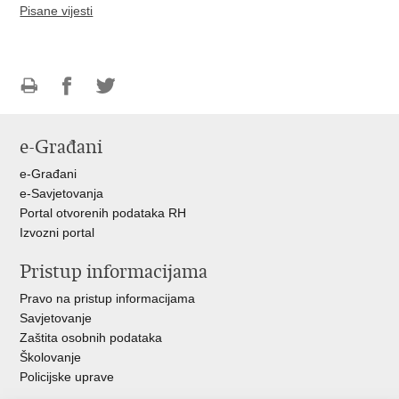
Pisane vijesti
Ispiši
Podijeli
Podijeli
stranicu
na
na
e-Građani
Facebooku
Twitteru
e-Građani
e-Savjetovanja
Portal otvorenih podataka RH
Izvozni portal
Pristup informacijama
Pravo na pristup informacijama
Savjetovanje
Zaštita osobnih podataka
Školovanje
Policijske uprave