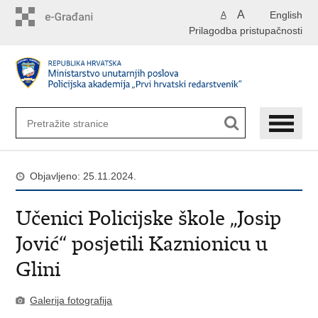
Preskoči
A
English
A
na
Prilagodba pristupačnosti
glavni
sadržaj
Objavljeno: 25.11.2024.
Učenici Policijske škole „Josip
Jović“ posjetili Kaznionicu u
Glini
Galerija fotografija