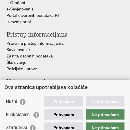
e-Građani
e-Savjetovanja
Portal otvorenih podataka RH
Izvozni portal
Pristup informacijama
Pravo na pristup informacijama
Savjetovanje
Zaštita osobnih podataka
Školovanje
Policijske uprave
Važne poveznice
Ova stranica upotrebljava kolačiće
Ministarstvo unutarnjih poslova
Ravnateljstvo policije
Nužni
Prihvaćam
Ne prihvaćam
Muzej policije
Centar za policijska istraživanja
Funkcionalni
Prihvaćam
Ne prihvaćam
Centar za mentalno zdravlje
Zaklada policijske solidarnosti
Statistički
Prihvaćam
Ne prihvaćam
Centar za forenzična ispitivanja, istraživanja i vještačenja "Ivan