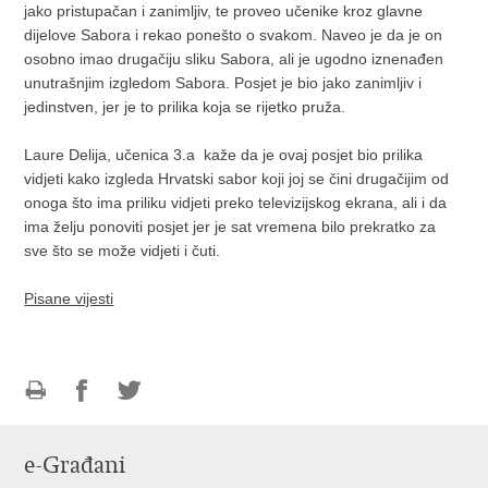
jako pristupačan i zanimljiv, te proveo učenike kroz glavne
dijelove Sabora i rekao ponešto o svakom. Naveo je da je on
osobno imao drugačiju sliku Sabora, ali je ugodno iznenađen
unutrašnjim izgledom Sabora. Posjet je bio jako zanimljiv i
jedinstven, jer je to prilika koja se rijetko pruža.
Laure Delija, učenica 3.a kaže da je ovaj posjet bio prilika
vidjeti kako izgleda Hrvatski sabor koji joj se čini drugačijim od
onoga što ima priliku vidjeti preko televizijskog ekrana, ali i da
ima želju ponoviti posjet jer je sat vremena bilo prekratko za
sve što se može vidjeti i čuti.
Pisane vijesti
Ispiši
Podijeli
Podijeli
stranicu
na
na
e-Građani
Facebooku
Twitteru