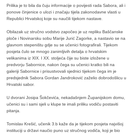
Prilika je to bila da čuju informacije o povijesti rada Sabora, ali i
ponove činjenice o ulozi i značaju tijela zakonodavne vlasti u
Republici Hrvatskoj koje su naučili tijekom nastave.
Obilazak uz stručno vodstvo započeo je uz repliku Baščanske
ploče i Novinarsku sobu Marije Jurić Zagorke, a nastavio se na
glavnom stepeništu gdje su se učenici fotografirali. Tijekom
posjeta čulo se mnogo zanimljivih detalja o hrvatskim
velikanima iz XIX. I XX. stoljeća čije su biste izložene u
predvorju Sabornice, nakon čega su učenici kratko bili na
galeriji Sabornice i prisustvovali sjednici tijekom čega im je
predsjednik Sabora Gordan Jandroković zaželio dobrodošlicu u
Hrvatski sabor.
U dvorani Josipa Šokčevića, nekadašnjem Županijskom domu,
učenici su i sami sjeli u klupe te imali priliku vodiču postaviti
pitanja.
Tomislav Krešić, učenik 3.b kaže da je tijekom posjeta najvišoj
instituciji u državi naučio puno uz stručnog vodiča, koji je bio