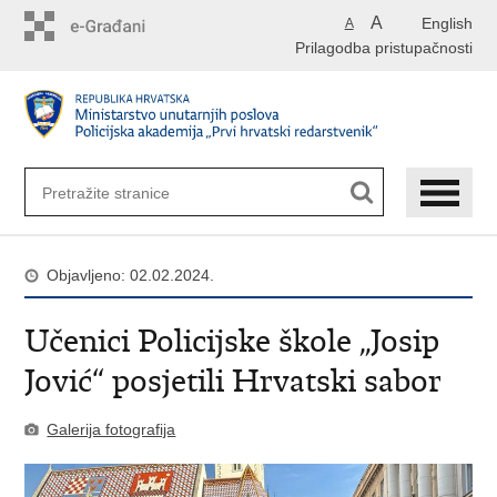
Preskoči
A
English
A
na
Prilagodba pristupačnosti
glavni
sadržaj
Objavljeno: 02.02.2024.
Učenici Policijske škole „Josip
Jović“ posjetili Hrvatski sabor
Galerija fotografija