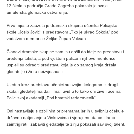
12 škola s područja Grada Zagreba pokazalo je svoja
amaterska glumačka ostvarenja.
Prvo mjesto zauzela je dramska skupina učenika Policijske
škole „Josip Jović“ s predstavom „Tko je ukrao Sokola“ pod
vodstvom mentorice Željke Župan Vuksan.
Članovi dramske skupine sami su došli do ideje za predstavu i
uređenja teksta, a pod vještom palicom njihove mentorice
uspjeli su odraditi predstavu koja je do samog kraja držala
gledatelje i žiri u neizvjesnosti.
Ujedno kroz predstavu učenici su svojim kolegama iz drugih
škola i gledateljima dali i mali uvid u to kako oni žive i uče na
Policijskoj akademiji „Prvi hrvatski redarstvenik“.
Oni nastavljaju s ozbiljnim pripremama jer ih u svibnju očekuje
državno natjecanje u Vinkovcima i vjerujemo da će i tamo
zaintrigirati i zabaviti gledatelje te žiriju pokazati sav svoj talent.