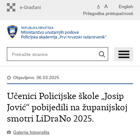
Preskoči
A
English
A
na
Prilagodba pristupačnosti
glavni
sadržaj
Objavljeno: 06.03.2025.
Učenici Policijske škole „Josip
Jović“ pobijedili na županijskoj
smotri LiDraNo 2025.
Galerija fotografija