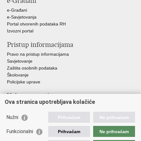
e-Građani
e-Građani
e-Savjetovanja
Portal otvorenih podataka RH
Izvozni portal
Pristup informacijama
Pravo na pristup informacijama
Savjetovanje
Zaštita osobnih podataka
Školovanje
Policijske uprave
Važne poveznice
Ova stranica upotrebljava kolačiće
Ministarstvo unutarnjih poslova
Ravnateljstvo policije
Nužni
Prihvaćam
Ne prihvaćam
Muzej policije
Centar za policijska istraživanja
Funkcionalni
Prihvaćam
Ne prihvaćam
Centar za mentalno zdravlje
Zaklada policijske solidarnosti