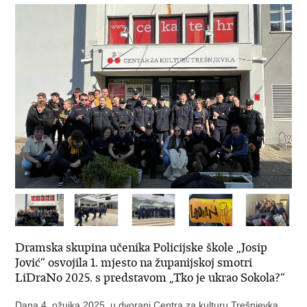
Dramska skupina učenika Policijske škole „Josip
Jović“ osvojila 1. mjesto na županijskoj smotri
LiDraNo 2025. s predstavom „Tko je ukrao Sokola?“
Dana 4. ožujka 2025. u dvorani Centra za kulturu Trešnjevka,