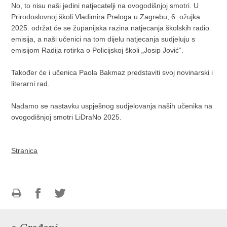
No, to nisu naši jedini natjecatelji na ovogodišnjoj smotri. U
Prirodoslovnoj školi Vladimira Preloga u Zagrebu, 6. ožujka
2025. održat će se županijska razina natjecanja školskih radio
emisija, a naši učenici na tom dijelu natjecanja sudjeluju s
emisijom Radija rotirka o Policijskoj školi „Josip Jović“.
Također će i učenica Paola Bakmaz predstaviti svoj novinarski i
literarni rad.
Nadamo se nastavku uspješnog sudjelovanja naših učenika na
ovogodišnjoj smotri LiDraNo 2025.
Stranica
Ispiši
Podijeli
Podijeli
stranicu
na
na
Facebooku
Twitteru