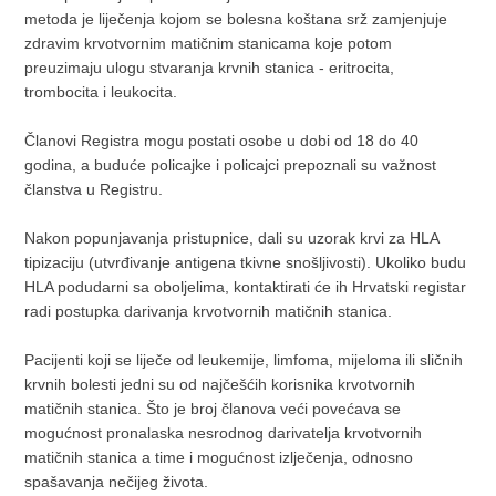
metoda je liječenja kojom se bolesna koštana srž zamjenjuje
zdravim krvotvornim matičnim stanicama koje potom
preuzimaju ulogu stvaranja krvnih stanica - eritrocita,
trombocita i leukocita.
Članovi Registra mogu postati osobe u dobi od 18 do 40
godina, a buduće policajke i policajci prepoznali su važnost
članstva u Registru.
Nakon popunjavanja pristupnice, dali su uzorak krvi za HLA
tipizaciju (utvrđivanje antigena tkivne snošljivosti). Ukoliko budu
HLA podudarni sa oboljelima, kontaktirati će ih Hrvatski registar
radi postupka darivanja krvotvornih matičnih stanica.
Pacijenti koji se liječe od leukemije, limfoma, mijeloma ili sličnih
krvnih bolesti jedni su od najčešćih korisnika krvotvornih
matičnih stanica. Što je broj članova veći povećava se
mogućnost pronalaska nesrodnog darivatelja krvotvornih
matičnih stanica a time i mogućnost izlječenja, odnosno
spašavanja nečijeg života.