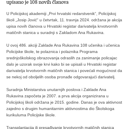
upisano je 108 novih članova
U Policijskoj akademiji „Prvi hrvatski redarstvenik“, Policijskoj
školi „Josip Jović“ u četvrtak, 11. travnja 2024. održana je akcija
upisa novih članova u Hrvatski registar darivatelja krvotvornih
matičnih stanica u suradnji s Zakladom Ana Rukavina.
U ovoj 486. akciji Zaklade Ana Rukavina 108 učenika i učenica
Policijske škole, te polaznica i polaznika Programa
srednjoškolskog obrazovanja odraslih za zanimanje policajac
dalo je uzorak svoje krvi kako bi se upisali u Hrvatski registar
darivatelja krvotvornih matičnih stanica i povećali mogućnost da
se nekoj od oboljelih osoba pronađe odgovarajući darivatelj.
Suradnja Ministarstva unutarnjih poslova i Zaklade Ana
Rukavina započeta je 2007. a prva akcija organizirana u
Policijskoj školi održana je 2015. godine. Danas je ova aktivnost
zajedno s drugim humanitarnim aktivnostima dio Školskoga
kurikuluma Policijske škole.
Transplantacija ili presađivanje krvotvornih matičnih stanica