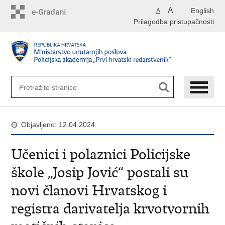
Preskoči
A
English
A
na
Prilagodba pristupačnosti
glavni
sadržaj
Objavljeno: 12.04.2024.
Učenici i polaznici Policijske
škole „Josip Jović“ postali su
novi članovi Hrvatskog i
registra darivatelja krvotvornih