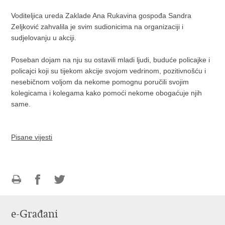
Voditeljica ureda Zaklade Ana Rukavina gospođa Sandra
Zeljković zahvalila je svim sudionicima na organizaciji i
sudjelovanju u akciji.
Poseban dojam na nju su ostavili mladi ljudi, buduće policajke i
policajci koji su tijekom akcije svojom vedrinom, pozitivnošću i
nesebičnom voljom da nekome pomognu poručili svojim
kolegicama i kolegama kako pomoći nekome obogaćuje njih
same.
Pisane vijesti
Ispiši
Podijeli
Podijeli
stranicu
na
na
e-Građani
Facebooku
Twitteru