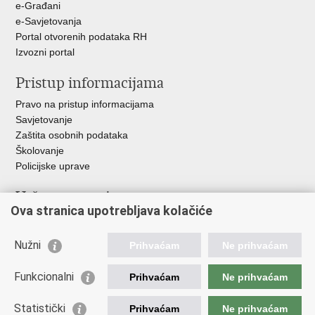
e-Građani
e-Savjetovanja
Portal otvorenih podataka RH
Izvozni portal
Pristup informacijama
Pravo na pristup informacijama
Savjetovanje
Zaštita osobnih podataka
Školovanje
Policijske uprave
Važne poveznice
Ova stranica upotrebljava kolačiće
Ministarstvo unutarnjih poslova
Ravnateljstvo policije
Nužni
Prihvaćam
Ne prihvaćam
Muzej policije
Centar za policijska istraživanja
Funkcionalni
Prihvaćam
Ne prihvaćam
Centar za mentalno zdravlje
Zaklada policijske solidarnosti
Statistički
Prihvaćam
Ne prihvaćam
Centar za forenzična ispitivanja, istraživanja i vještačenja "Ivan