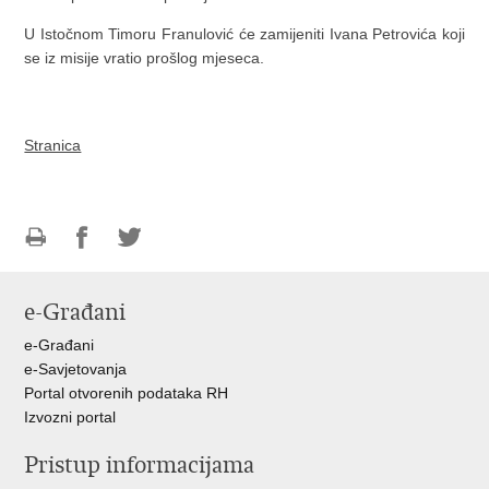
U Istočnom Timoru Franulović će zamijeniti Ivana Petrovića koji
se iz misije vratio prošlog mjeseca.
Stranica
Ispiši
Podijeli
Podijeli
stranicu
na
na
e-Građani
Facebooku
Twitteru
e-Građani
e-Savjetovanja
Portal otvorenih podataka RH
Izvozni portal
Pristup informacijama