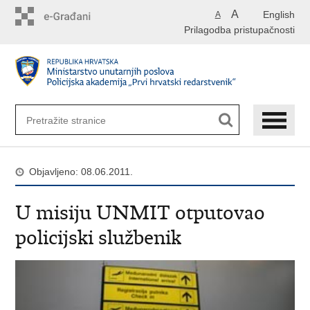
Preskoči
A
English
A
na
Prilagodba pristupačnosti
glavni
sadržaj
Objavljeno: 08.06.2011.
U misiju UNMIT otputovao
policijski službenik