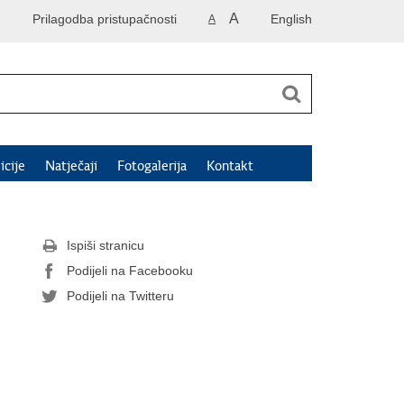
A
Prilagodba pristupačnosti
English
A
icije
Natječaji
Fotogalerija
Kontakt
Ispiši stranicu
Podijeli na Facebooku
Podijeli na Twitteru