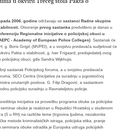
ruma u okviru Trećeg stola Pakta o
topada 2006. godine
održavaju se
sastanci Radne skupine
abilnosti.
Otvorenje
prvog sastanka
predviđeno je danas u
ferenciju Regionalne inicijative o policijskoj obuci u
 (AEPC - Academy of European Police Colleges)
. Sastanak će
 RH, g. Boris Grigić (MVPEI), a u svojstvu predavača sudjelovat će
viru Pakta o stabilnosti, g. Iver Frigaard, predsjedatelj ovog
o policijskoj obuci, gđa Sandra Wijkhujis.
šnji sastanak Policijskog foruma, a u svojstvu predavača
ruma, SECI Centra (Inicijativa za suradnju u jugoistočnoj
inistra unutarnjih poslova. G. Filip Dragović, a sastankom
dnu policijsku suradnju u Ravnateljstvu policije.
središnja inicijativa za provedbu programa obuke za policijske
 seminar obuke je realiziran u Republici Hrvatskoj u studenom
a (5 u RH) na različite teme (trgovina ljudima, nezakonita
e metode kriminalističkih istraga, policijska etika, pranje
bu seminara obuke odradila je Europska udruga policijskih