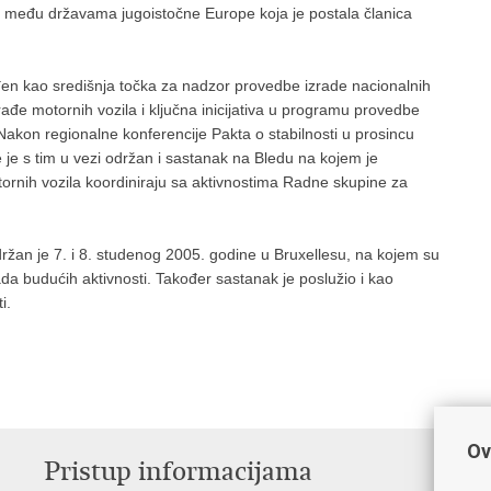
 među državama jugoistočne Europe koja je postala članica
ređen kao središnja točka za nadzor provedbe izrade nacionalnih
đe motornih vozila i ključna inicijativa u programu provedbe
akon regionalne konferencije Pakta o stabilnosti u prosincu
 je s tim u vezi održan i sastanak na Bledu na kojem je
rnih vozila koordiniraju sa aktivnostima Radne skupine za
držan je 7. i 8. studenog 2005. godine u Bruxellesu, na kojem su
ada budućih aktivnosti. Također sastanak je poslužio i kao
i.
Ov
Pristup informacijama
V