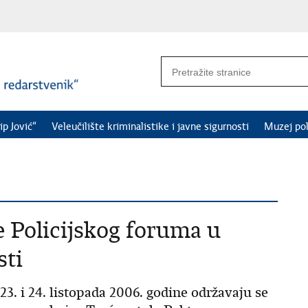
ip Jović“
Veleučilište kriminalistike i javne sigurnosti
Muzej pol
 Policijskog foruma u
sti
3. i 24. listopada 2006. godine održavaju se