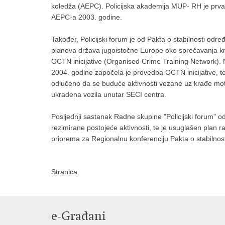
koledža (AEPC). Policijska akademija MUP- RH je prva
AEPC-a 2003. godine.
Također, Policijski forum je od Pakta o stabilnosti od
planova država jugoistočne Europe oko sprečavanja kra
OCTN inicijative (Organised Crime Training Network). N
2004. godine započela je provedba OCTN inicijative, te
odlučeno da se buduće aktivnosti vezane uz krađe moto
ukradena vozila unutar SECI centra.
Posljednji sastanak Radne skupine "Policijski forum" o
rezimirane postojeće aktivnosti, te je usuglašen plan r
priprema za Regionalnu konferenciju Pakta o stabilnost
Stranica
e-Građani