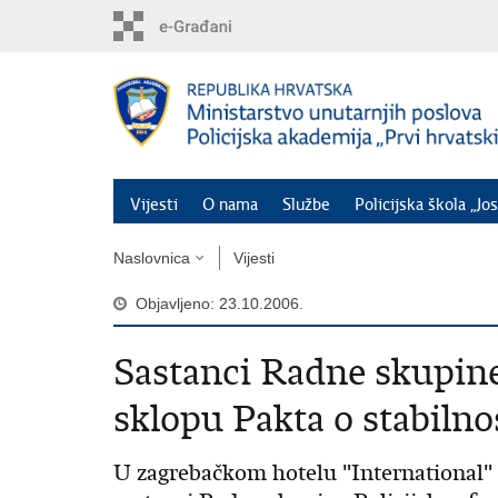
Preskoči
na
glavni
sadržaj
Vijesti
O nama
Službe
Policijska škola „Jos
Naslovnica
Vijesti
Objavljeno: 23.10.2006.
Sastanci Radne skupine
sklopu Pakta o stabilno
U zagrebačkom hotelu "International" 2