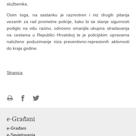
službenika.
Osim toga, na sastanku je razmotren i niz drugih pitanja
vezanih za rad prometne policije, kako bi se stanje sigurnosti
podiglo na višu razinu, odnosno smanjila ukupna stradavanja
na cestama u Republici Hrvatskoj te je policijskim upravama
naloženo poduzimanje niza preventivno-represivnih aktivnosti
do kraja godine.
Stranica
Ispiši
Podijeli
Podijeli
stranicu
na
na
e-Građani
Facebooku
Twitteru
e-Građani
e-Savjetovanja