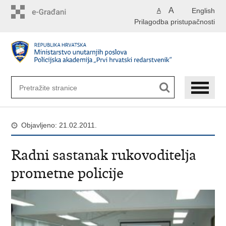
Preskoči
A
English
A
na
Prilagodba pristupačnosti
glavni
sadržaj
Objavljeno: 21.02.2011.
Radni sastanak rukovoditelja
prometne policije