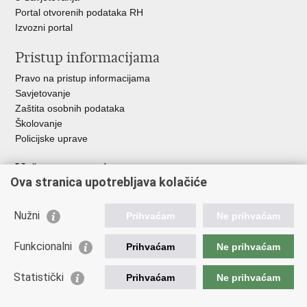
Portal otvorenih podataka RH
Izvozni portal
Pristup informacijama
Pravo na pristup informacijama
Savjetovanje
Zaštita osobnih podataka
Školovanje
Policijske uprave
Važne poveznice
Ova stranica upotrebljava kolačiće
Ministarstvo unutarnjih poslova
Ravnateljstvo policije
Nužni
Prihvaćam
Ne prihvaćam
Muzej policije
Centar za policijska istraživanja
Funkcionalni
Prihvaćam
Ne prihvaćam
Centar za mentalno zdravlje
Zaklada policijske solidarnosti
Statistički
Prihvaćam
Ne prihvaćam
Centar za forenzična ispitivanja, istraživanja i vještačenja "Ivan
Vučetić"