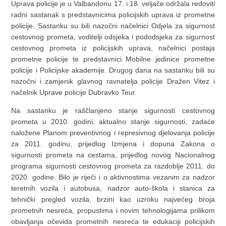
Uprava policije je u Valbandonu 17. i 18. veljače održala redoviti
radni sastanak s predstavnicima policijskih uprava iz prometne
policije. Sastanku su bili nazočni načelnici Odjela za sigurnost
cestovnog prometa, voditelji odsjeka i pododsjeka za sigurnost
cestovnog prometa iz policijskih uprava, načelnici postaja
prometne policije te predstavnici Mobilne jedinice prometne
policije i Policijske akademije. Drugog dana na sastanku bili su
nazočni i zamjenik glavnog ravnatelja policije Dražen Vitez i
načelnik Uprave policije Dubravko Teur.
Na sastanku je raščlanjeno stanje sigurnosti cestovnog
prometa u 2010. godini, aktualno stanje sigurnosti, zadaće
naložene Planom preventivnog i represivnog djelovanja policije
za 2011. godinu, prijedlog Izmjena i dopuna Zakona o
sigurnosti prometa na cestama, prijedlog novog Nacionalnog
programa sigurnosti cestovnog prometa za razdoblje 2011. do
2020. godine. Bilo je riječi i o aktivnostima vezanim za nadzor
teretnih vozila i autobusa, nadzor auto-škola i stanica za
tehnički pregled vozila, brzini kao uzroku najvećeg broja
prometnih nesreća, propustima i novim tehnologijama prilikom
obavljanja očevida prometnih nesreća te edukaciji policijskih