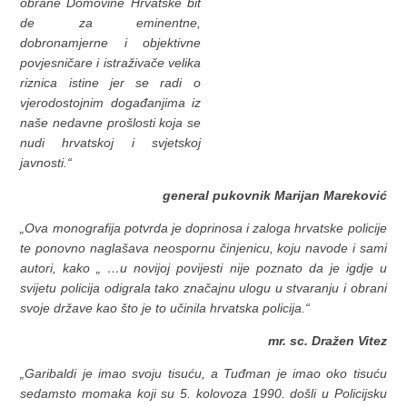
obrane Domovine Hrvatske bit
de za eminentne,
dobronamjerne i objektivne
povjesničare i istraživače velika
riznica istine jer se radi o
vjerodostojnim događanjima iz
naše nedavne prošlosti koja se
nudi hrvatskoj i svjetskoj
javnosti.“
general pukovnik Marijan Mareković
„Ova monografija potvrda je doprinosa i zaloga hrvatske policije
te ponovno naglašava neospornu činjenicu, koju navode i sami
autori, kako „ …u novijoj povijesti nije poznato da je igdje u
svijetu policija odigrala tako značajnu ulogu u stvaranju i obrani
svoje države kao što je to učinila hrvatska policija.“
mr. sc. Dražen Vitez
„Garibaldi je imao svoju tisuću, a Tuđman je imao oko tisuću
sedamsto momaka koji su 5. kolovoza 1990. došli u Policijsku