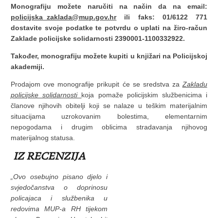
Monografiju možete naručiti na način da na email:
policijska_zaklada@mup.gov.hr
ili faks: 01/6122 771
dostavite svoje podatke te potvrdu o uplati na žiro-račun
Zaklade policijske solidarnosti 2390001-1100332922.
Također, monografiju možete kupiti u knjižari na Policijskoj
akademiji.
Prodajom ove monografije prikupit će se sredstva za
Zakladu
policijske solidarnosti
koja pomaže policijskim službenicima i
članove njihovih obitelji koji se nalaze u teškim materijalnim
situacijama uzrokovanim bolestima, elementarnim
nepogodama i drugim oblicima stradavanja njihovog
materijalnog statusa.
IZ RECENZIJA
„Ovo osebujno pisano djelo i
svjedočanstva o doprinosu
policajaca i službenika u
redovima MUP-a RH tijekom