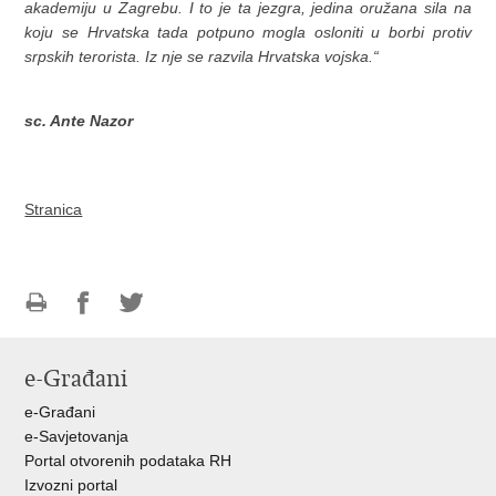
akademiju u Zagrebu. I to je ta jezgra, jedina oružana sila na
koju se Hrvatska tada potpuno mogla osloniti u borbi protiv
srpskih terorista. Iz nje se razvila Hrvatska vojska.“
dr
sc. Ante Nazor
Stranica
Ispiši
Podijeli
Podijeli
stranicu
na
na
e-Građani
Facebooku
Twitteru
e-Građani
e-Savjetovanja
Portal otvorenih podataka RH
Izvozni portal