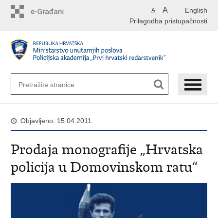
Preskoči
A
English
A
na
Prilagodba pristupačnosti
glavni
sadržaj
Objavljeno: 15.04.2011.
Prodaja monografije „Hrvatska
policija u Domovinskom ratu“