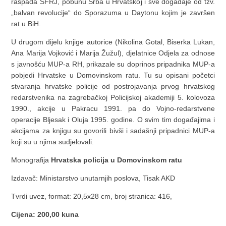
raspada SFRJ, pobunu Srba u Hrvatskoj i sve događaje od tzv.
„balvan revolucije“ do Sporazuma u Daytonu kojim je završen
rat u BiH.
U drugom dijelu knjige autorice (Nikolina Gotal, Biserka Lukan,
Ana Marija Vojković i Marija Žužul), djelatnice Odjela za odnose
s javnošću MUP-a RH, prikazale su doprinos pripadnika MUP-a
pobjedi Hrvatske u Domovinskom ratu. Tu su opisani početci
stvaranja hrvatske policije od postrojavanja prvog hrvatskog
redarstvenika na zagrebačkoj Policijskoj akademiji 5. kolovoza
1990., akcije u Pakracu 1991. pa do Vojno-redarstvene
operacije Bljesak i Oluja 1995. godine. O svim tim događajima i
akcijama za knjigu su govorili bivši i sadašnji pripadnici MUP-a
koji su u njima sudjelovali.
Monografija
Hrvatska policija u Domovinskom ratu
Izdavač: Ministarstvo unutarnjih poslova, Tisak AKD
Tvrdi uvez, format: 20,5x28 cm, broj stranica: 416,
Cijena: 200,00 kuna