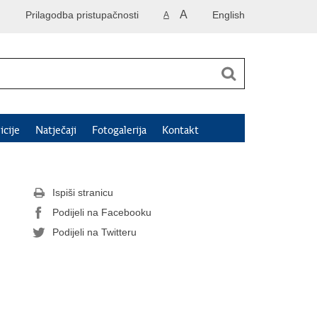
A
Prilagodba pristupačnosti
English
A
icije
Natječaji
Fotogalerija
Kontakt
Ispiši stranicu
Podijeli na Facebooku
Podijeli na Twitteru