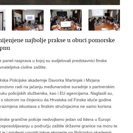
mijenjene najbolje prakse u obuci pomorske
opnu
e panel-rasprava u kojoj su sudjelovali predstavnici finske
nateljstva civilne zaštite.
ika Policijske akademije Davorka Martinjak i Mirjana
tenzivno radi na jačanju međunarodne suradnje s partnerskim
ku policijskih službenika, kao i EU agencijama. Naglasili su,
 s obzirom na činjenicu da Hrvatska od Finske iduće godine
 razmjena iskustava s finskim stručnjacima ne samo korisna
finske granične policije nedvojbeno jedan od lidera u Europi
osposobljavanju u području zaštite državne granice na moru te
 i privilegij ugostiti takve eksperte na Policijskoj akademiji,