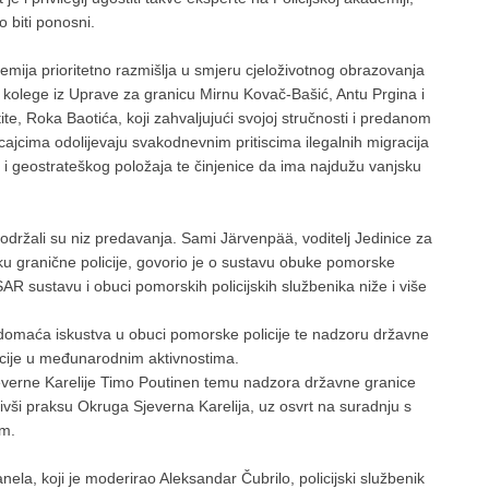
 biti ponosni.
mija prioritetno razmišlja u smjeru cjeloživotnog obrazovanja
e kolege iz Uprave za granicu Mirnu Kovač-Bašić, Antu Prgina i
ite, Roka Baotića, koji zahvaljujući svojoj stručnosti i predanom
ajcima odolijevaju svakodnevnim pritiscima ilegalnih migracija
i geostrateškog položaja te činjenice da ima najdužu vanjsku
 održali su niz predavanja. Sami Järvenpää, voditelj Jedinice za
ku granične policije, govorio je o sustavu obuke pomorske
 SAR sustavu i obuci pomorskih policijskih službenika niže i više
i domaća iskustva u obuci pomorske policije te nadzoru državne
icije u međunarodnim aktivnostima.
jeverne Karelije Timo Poutinen temu nadzora državne granice
avivši praksu Okruga Sjeverna Karelija, uz osvrt na suradnju s
om.
a, koji je moderirao Aleksandar Čubrilo, policijski službenik