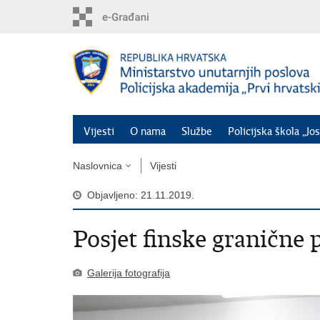
Preskoči
na
glavni
sadržaj
Vijesti
O nama
Službe
Policijska škola „Jos
Naslovnica
Vijesti
Objavljeno: 21.11.2019.
Posjet finske granične p
Galerija fotografija