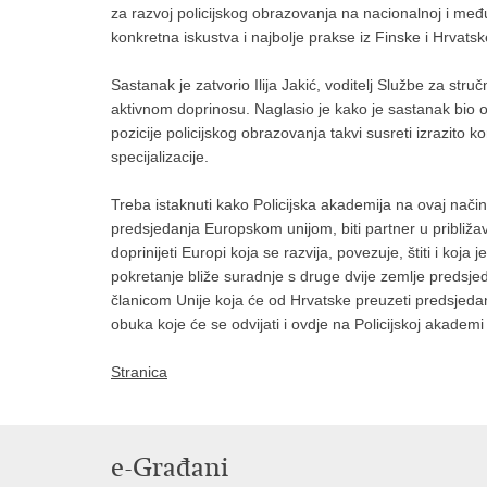
za razvoj policijskog obrazovanja na nacionalnoj i međun
konkretna iskustva i najbolje prakse iz Finske i Hrvatsk
Sastanak je zatvorio Ilija Jakić, voditelj Službe za stru
aktivnom doprinosu. Naglasio je kako je sastanak bio o
pozicije policijskog obrazovanja takvi susreti izrazito 
specijalizacije.
Treba istaknuti kako Policijska akademija na ovaj način 
predsjedanja Europskom unijom, biti partner u približ
doprinijeti Europi koja se razvija, povezuje, štiti i koja
pokretanje bliže suradnje s druge dvije zemlje predsj
članicom Unije koja će od Hrvatske preuzeti predsjeda
obuka koje će se odvijati i ovdje na Policijskoj akademi
Stranica
e-Građani