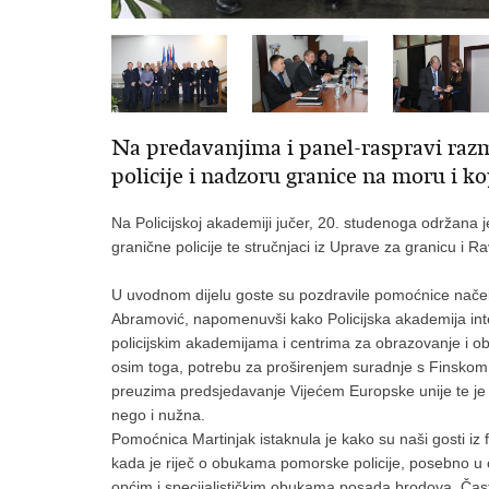
Na predavanjima i panel-raspravi raz
policije i nadzoru granice na moru i k
Na Policijskoj akademiji jučer, 20. studenoga održana j
granične policije te stručnjaci iz Uprave za granicu i Rav
U uvodnom dijelu goste su pozdravile pomoćnice načeln
Abramović, napomenuvši kako Policijska akademija in
policijskim akademijama i centrima za obrazovanje i obu
osim toga, potrebu za proširenjem suradnje s Finskom
preuzima predsjedavanje Vijećem Europske unije te je
nego i nužna.
Pomoćnica Martinjak istaknula je kako su naši gosti iz 
kada je riječ o obukama pomorske policije, posebno u 
općim i specijalističkim obukama posada brodova. Čast je