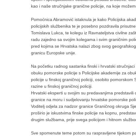
kao i naše stručnjake granične policije, na koje možemo
Pomoćnica Abramović istaknula je kako Policijska akade
policijskih službenika te je posebno pozdravila prisutn
Tomislava Lukca, te kolegu iz Ravnateljstva civilne zašt
radu zajedno sa svojim kolegama i svim graničnim polic
pred kojima se Hrvatska nalazi zbog svog geografskog 
granicu Europske unije.
Na početku radnog sastanka finski i hrvatski stručnjaci
obuku pomorske policije s Policijske akademije za obu
policije u finskoj graničnoj policiji, osobito pomorskom
razine u finskoj graničnoj policiji.
Hrvatski eksperti u svojim su predavanjima predstavil
granice na moru i sudjelovanju hrvatske pomorske pol
Voditelj odjela za nadzor granice Graničnog okruga S
proširio je iskustvima finske policije na kopnu, predst
drugim službama, prije svega policijom i hitnom služb
Sve spomenute teme potom su raspravljene tijekom panel