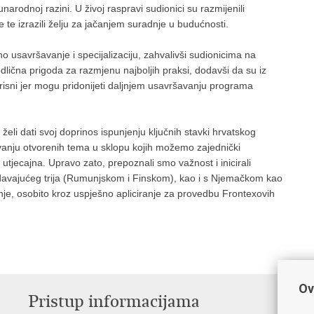
arodnoj razini. U živoj raspravi sudionici su razmijenili
e te izrazili želju za jačanjem suradnje u budućnosti.
čno usavršavanje i specijalizaciju, zahvalivši sudionicima na
dlična prigoda za razmjenu najboljih praksi, dodavši da su iz
korisni jer mogu pridonijeti daljnjem usavršavanju programa
želi dati svoj doprinos ispunjenju ključnih stavki hrvatskog
avanju otvorenih tema u sklopu kojih možemo zajednički
 je utjecajna. Upravo zato, prepoznali smo važnost i inicirali
edavajućeg trija (Rumunjskom i Finskom), kao i s Njemačkom kao
nje, osobito kroz uspješno apliciranje za provedbu Frontexovih
Ov
Pristup informacijama
V