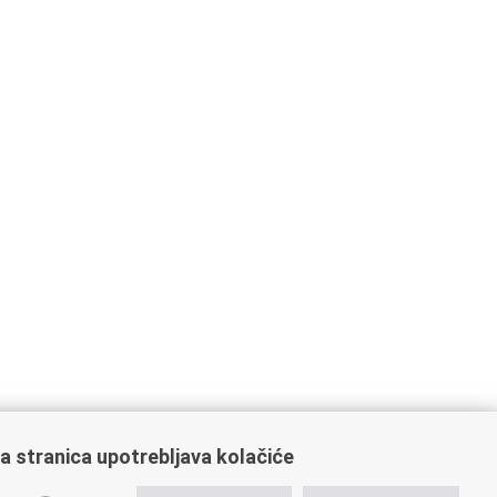
a stranica upotrebljava kolačiće
ažne poveznice