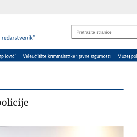
ip Jović“
Veleučilište kriminalistike i javne sigurnosti
Muzej pol
olicije