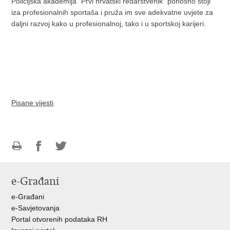
Policijska akademija "Prvi hrvatski redarstvenik" ponosno stoji
iza profesionalnih sportaša i pruža im sve adekvatne uvjete za
daljni razvoj kako u profesionalnoj, tako i u sportskoj karijeri.
Pisane vijesti
Ispiši
Podijeli
Podijeli
stranicu
na
na
e-Građani
Facebooku
Twitteru
e-Građani
e-Savjetovanja
Portal otvorenih podataka RH