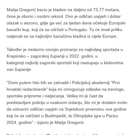
Matija Gregurić bacio je kladivo na daljinu od 73,77 metara,
čime je oborio i osobni rekord. Ovo je odličan uspjeh i dobar
ulazak u sezonu, gdje ga već za tjedan dana očekuje Europski
bacački kup, koji će se održati u Portugalu. Tu će imati priliku
natjecati se sa najboljim bacačima kladiva iz cijele Europe.
Također je nedavno osvojio priznanje za najboljeg sportaša u
Krapinsko – zagorskoj županiji u 2022. godini, u
kategoriji najbolji zagorski sportaši koji nastupaju u klubovima
van županije.
"Ovim putem htio bih se zahvaliti i Policijskoj akademiji "Prvi
hrvatski redarstvenik" koja mi omogućuje odlaske na treninge,
sportske pripreme i natjecanja. Velika mi je čast da
predstavljam policiju u ovakvom izdanju, što mi je dodatni motiv
da ostvarim odličan uspjeh na Svjetskom prvenstvu ove godine
koji će se održatri u Budimpešti, te Olimpijske igre u Parizu
2024. godine" - izjavio je Matija Gregurić.