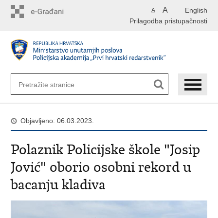
Preskoči
A
English
A
na
Prilagodba pristupačnosti
glavni
sadržaj
Objavljeno: 06.03.2023.
Polaznik Policijske škole "Josip
Jović" oborio osobni rekord u
bacanju kladiva