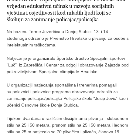
vrijedan edukativni učinak u razvoju socijalnih
vještina i osjetljivosti kod mladih ljudi koji se
školuju za zanimanje policajac/policajka
Na bazenu Terme Jezerčica u Donjoj Stubici, 13. i 14.
studenoga održano je Prvenstvo Hrvatske u plivanju za osobe s
intelektualnim teškoćama.
Natjecanje je organiziralo Športsko društvo Specijalni športovi
"Luč" iz Zaprešića i Centar za odgoj i obrazovanje Zajezda pod
pokroviteljstvom Specijalne olimpijade Hrvatske.
U organizaciji natjecanja sportašima i trenerima pomagali
su polaznici i polaznice programa obrazovanja odraslih za
zanimanje policajac/policajka Policijske škole “Josip Jović” kao i
učenici Osnovne škole Donja Stubica.
Tijekom dva dana u različitim disciplinama plivanja - slobodnom
stilu na 25 i 50 metara, prsnom stilu na 25 i 50 metara i leđnom
stilu na 25 m natjecalo se 70 plivačica i plivača, članova 19