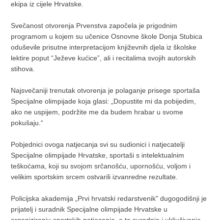
ekipa iz cijele Hrvatske.
Svečanost otvorenja Prvenstva započela je prigodnim
programom u kojem su učenice Osnovne škole Donja Stubica
oduševile prisutne interpretacijom književnih djela iz školske
lektire poput “Ježeve kućice”, ali i recitalima svojih autorskih
stihova.
Najsvečaniji trenutak otvorenja je polaganje prisege sportaša
Specijalne olimpijade koja glasi: „Dopustite mi da pobijedim,
ako ne uspijem, podržite me da budem hrabar u svome
pokušaju.“
Pobjednici ovoga natjecanja svi su sudionici i natjecatelji
Specijalne olimpijade Hrvatske, sportaši s intelektualnim
teškoćama, koji su svojom srčanošću, upornošću, voljom i
velikim sportskim srcem ostvarili izvanredne rezultate.
Policijska akademija „Prvi hrvatski redarstvenik" dugogodišnji je
prijatelj i suradnik Specijalne olimpijade Hrvatske u
organiziranju sportskih natjecanja, a ta suradnja i uključivanje