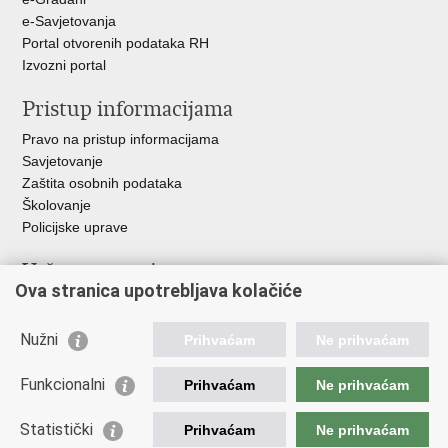
e-Savjetovanja
Portal otvorenih podataka RH
Izvozni portal
Pristup informacijama
Pravo na pristup informacijama
Savjetovanje
Zaštita osobnih podataka
Školovanje
Policijske uprave
Važne poveznice
Ova stranica upotrebljava kolačiće
Ministarstvo unutarnjih poslova
Ravnateljstvo policije
Nužni
Prihvaćam
Ne prihvaćam
Muzej policije
Centar za policijska istraživanja
Funkcionalni
Prihvaćam
Ne prihvaćam
Centar za mentalno zdravlje
Zaklada policijske solidarnosti
Statistički
Prihvaćam
Ne prihvaćam
Centar za forenzična ispitivanja, istraživanja i vještačenja "Ivan