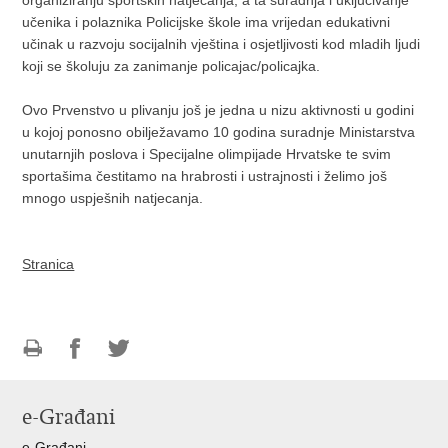
učenika i polaznika Policijske škole ima vrijedan edukativni
učinak u razvoju socijalnih vještina i osjetljivosti kod mladih ljudi
koji se školuju za zanimanje policajac/policajka.
Ovo Prvenstvo u plivanju još je jedna u nizu aktivnosti u godini
u kojoj ponosno obilježavamo 10 godina suradnje Ministarstva
unutarnjih poslova i Specijalne olimpijade Hrvatske te svim
sportašima čestitamo na hrabrosti i ustrajnosti i želimo još
mnogo uspješnih natjecanja.
Stranica
Ispiši
Podijeli
Podijeli
stranicu
na
na
e-Građani
Facebooku
Twitteru
e-Građani