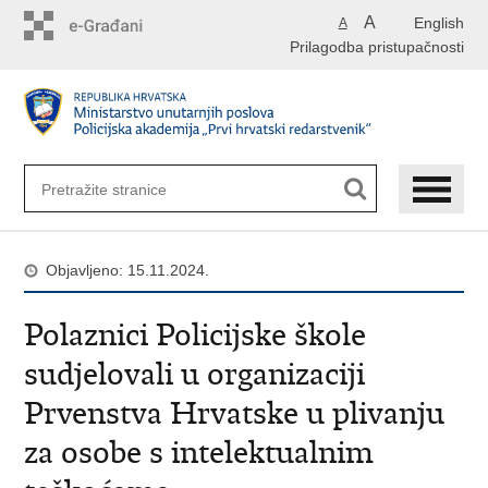
Preskoči
A
English
A
na
Prilagodba pristupačnosti
glavni
sadržaj
Objavljeno: 15.11.2024.
Polaznici Policijske škole
sudjelovali u organizaciji
Prvenstva Hrvatske u plivanju
za osobe s intelektualnim