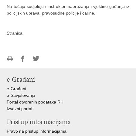
Na tečaju sudjeluju i instruktori naoružanja i vještine gađanja iz
policijskih uprava, pravosudne policije i carine.
Stranica
Ispiši
Podijeli
Podijeli
stranicu
na
na
e-Građani
Facebooku
Twitteru
e-Građani
e-Savjetovanja
Portal otvorenih podataka RH
Izvozni portal
Pristup informacijama
Pravo na pristup informacijama