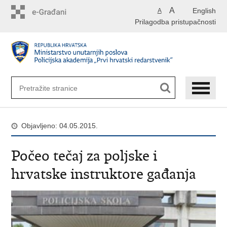
Preskoči
A
English
A
na
Prilagodba pristupačnosti
glavni
sadržaj
Objavljeno: 04.05.2015.
Počeo tečaj za poljske i
hrvatske instruktore gađanja