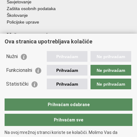
Savjetovanje
Zaštita osobnih podataka
Školovanje
Policijske uprave
Važne poveznice
Ova stranica upotrebljava kolačiće
Ministarstvo unutarnjih poslova
Ravnateljstvo policije
Nužni
Prihvaćam
Ne prihvaćam
Muzej policije
Centar za policijska istraživanja
Funkcionalni
Prihvaćam
Ne prihvaćam
Centar za mentalno zdravlje
Zaklada policijske solidarnosti
Statistički
Prihvaćam
Ne prihvaćam
Centar za forenzična ispitivanja, istraživanja i vještačenja "Ivan
Vučetić"
Nacionalna evidencija nestalih osoba
Prihvaćam odabrane
Dom zdravlja MUP-a
Prihvaćam sve
Povratak na vrh
Na ovoj mrežnoj stranci koriste se kolačići. Molimo Vas da