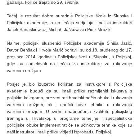
gađanja, koji će trajati do 29. svibnja.
Tečaj je rezultat dobre suradnje Policijske škole iz Slupska i
Policijske akademije, a na tečaju sudjeluju i poljski instruktori
Jacek Banaskiewicz, MichaŁ Jaškowski i Piotr Mrozik.
Naime, policijski službenici Policijske akademije Siniša Jasić,
Davor Benšak i Hrvoje Marić boravili su od 18. studenog do 17.
prosinca 2014. godine u Policijskoj školi u Slupsku, u Poljskoj,
gdje su sudjelovali na tečaju za instruktore za rukovanje
vatrenim oružjem.
Posjet je bio izuzetno koristan za instruktore s Policijske
akademije budući da su imali priliku razmijeniti iskustva s
poljskim kolegama, prezentirati hrvatski način obuke i rukovanja
vatrenim oružjem, ali i naučiti nove tehnike u rukovanju
vatrenim oružjem. U svrhu unaprjeđenja kvalitete policijskog
treninga u Hrvatskoj, u programe temeljne i specijalističke
policijske obuke implementirat će se učinkovite tehnike koje su
naši instruktori imali priliku vidjeti i isprobati u Poljskoj.