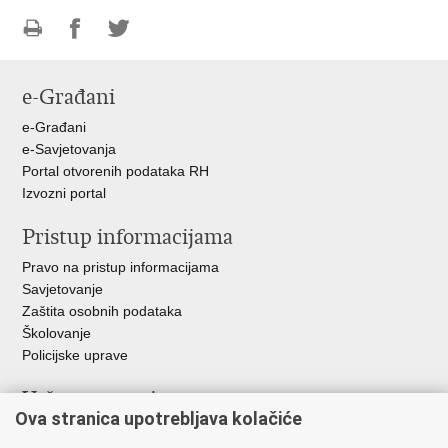
Ispiši
Podijeli
Podijeli
stranicu
na
na
e-Građani
Facebooku
Twitteru
e-Građani
e-Savjetovanja
Portal otvorenih podataka RH
Izvozni portal
Pristup informacijama
Pravo na pristup informacijama
Savjetovanje
Zaštita osobnih podataka
Školovanje
Policijske uprave
Važne poveznice
Ova stranica upotrebljava kolačiće
Ministarstvo unutarnjih poslova