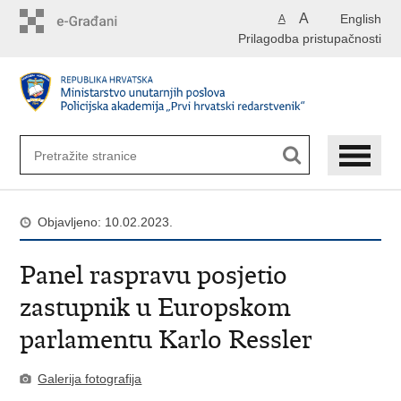
Preskoči
A
English
A
na
Prilagodba pristupačnosti
glavni
sadržaj
Objavljeno: 10.02.2023.
Panel raspravu posjetio
zastupnik u Europskom
parlamentu Karlo Ressler
Galerija fotografija