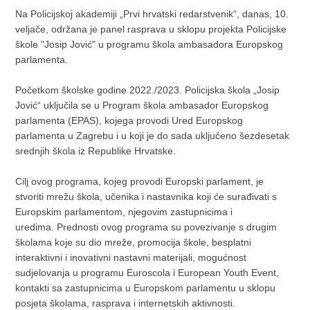
Na Policijskoj akademiji „Prvi hrvatski redarstvenik“, danas, 10.
veljače, održana je panel rasprava u sklopu projekta Policijske
škole "Josip Jović" u programu škola ambasadora Europskog
parlamenta.
Početkom školske godine 2022./2023. Policijska škola „Josip
Jović“ uključila se u Program škola ambasador Europskog
parlamenta (EPAS), kojega provodi Ured Europskog
parlamenta u Zagrebu i u koji je do sada uključeno šezdesetak
srednjih škola iz Republike Hrvatske.
Cilj ovog programa, kojeg provodi Europski parlament, je
stvoriti mrežu škola, učenika i nastavnika koji će surađivati s
Europskim parlamentom, njegovim zastupnicima i
uredima. Prednosti ovog programa su povezivanje s drugim
školama koje su dio mreže, promocija škole, besplatni
interaktivni i inovativni nastavni materijali, mogućnost
sudjelovanja u programu Euroscola i European Youth Event,
kontakti sa zastupnicima u Europskom parlamentu u sklopu
posjeta školama, rasprava i internetskih aktivnosti.