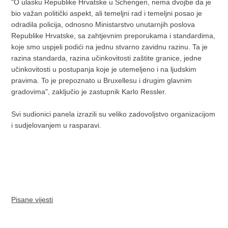
"O ulasku Republike Hrvatske u Schengen, nema dvojbe da je
bio važan politički aspekt, ali temeljni rad i temeljni posao je
odradila policija, odnosno Ministarstvo unutarnjih poslova
Republike Hrvatske, sa zahtjevnim preporukama i standardima,
koje smo uspjeli podići na jednu stvarno zavidnu razinu. Ta je
razina standarda, razina učinkovitosti zaštite granice, jedne
učinkovitosti u postupanja koje je utemeljeno i na ljudskim
pravima. To je prepoznato u Bruxellesu i drugim glavnim
gradovima", zaključio je zastupnik Karlo Ressler.
Svi sudionici panela izrazili su veliko zadovoljstvo organizacijom
i sudjelovanjem u rasparavi.
Pisane vijesti