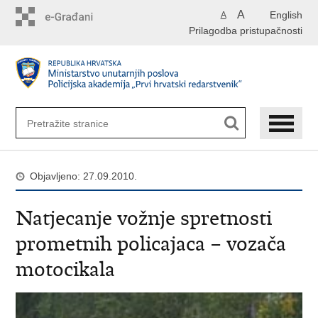
Preskoči
A
English
A
na
Prilagodba pristupačnosti
glavni
sadržaj
Objavljeno: 27.09.2010.
Natjecanje vožnje spretnosti
prometnih policajaca – vozača
motocikala