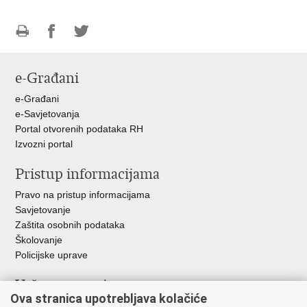
Ispiši
Podijeli
Podijeli
stranicu
na
na
e-Građani
Facebooku
Twitteru
e-Građani
e-Savjetovanja
Portal otvorenih podataka RH
Izvozni portal
Pristup informacijama
Pravo na pristup informacijama
Savjetovanje
Zaštita osobnih podataka
Školovanje
Policijske uprave
Važne poveznice
Ova stranica upotrebljava kolačiće
Ministarstvo unutarnjih poslova