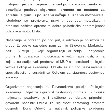
poligonu provjeri osposobljenost policajaca motorista koji
obavljaju poslove sigurnosti prometa na cestama za
spretnu, sigurnu i pouzdanu vožnju službenih motocikala
.
Istodobno se provjerava pravilna upotreba motocikala i
propisne zaštitne opreme te dobra psihofizička pripremljenost
policajaca motociklista.
Natjecanje je održano po prvi put, a održano je po uzoru na
druge Europske susjedne nam zemlje (Sloveniju, Mađarsku,
Italiju, Austriju…), koje organiziraju druženja i natjecanja
prometnih policajaca motociklista u vožnji spretnosti, a na
kojima su sudjelovali predstavnici MUP-a, Instruktori policijske
vožnje Policijske akademije, Odijela za stručno usavršavanje i
specijalizaciju u suradnji sa Odjelom za sigurnost cestovnog
prometa.
Organizator natjecanja su Ravnateljstvo policije, Policijska
Akademija, Odjel za sigurnost cestovnog prometa. Sudionike
natjecanja pozdravio je i službeno se obratio prigodnim
govorom načelnik Odjela za sigurnost cestovnog prometa
gospodin Boris Orlović te načelnik policijske akademije