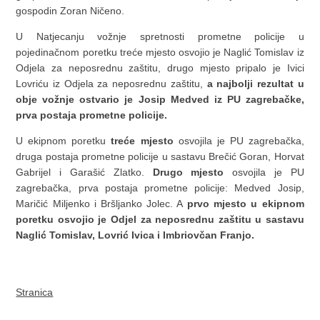
gospodin Zoran Ničeno.
U Natjecanju vožnje spretnosti prometne policije u
pojedinačnom poretku treće mjesto osvojio je Naglić Tomislav iz
Odjela za neposrednu zaštitu, drugo mjesto pripalo je Ivici
Lovriću iz Odjela za neposrednu zaštitu,
a najbolji rezultat u
obje
vožnje ostvario je Josip Medved iz PU zagrebačke,
prva postaja prometne policije.
U ekipnom poretku
treće mjesto
osvojila je PU zagrebačka,
druga postaja prometne policije u sastavu Brečić Goran, Horvat
Gabrijel i Garašić Zlatko.
Drugo mjesto
osvojila je PU
zagrebačka, prva postaja prometne policije: Medved Josip,
Maričić Miljenko i Bršljanko Jolec. A
prvo mjesto u ekipnom
poretku osvojio je Odjel za neposrednu zaštitu u sastavu
Naglić Tomislav, Lovrić Ivica i Imbriovčan Franjo.
Stranica