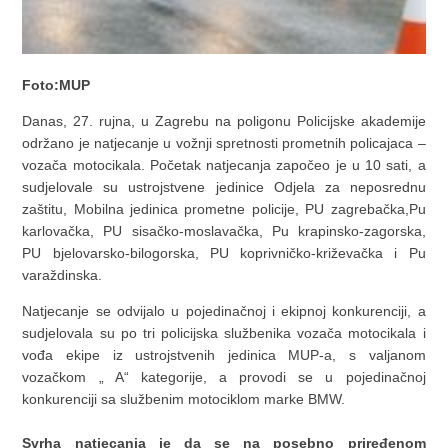
Foto:MUP
Danas, 27. rujna, u Zagrebu na poligonu Policijske akademije
održano je natjecanje u vožnji spretnosti prometnih policajaca –
vozača motocikala. Početak natjecanja započeo je u 10 sati, a
sudjelovale su ustrojstvene jedinice Odjela za neposrednu
zaštitu, Mobilna jedinica prometne policije, PU zagrebačka,Pu
karlovačka, PU sisačko-moslavačka, Pu krapinsko-zagorska,
PU bjelovarsko-bilogorska, PU koprivničko-križevačka i Pu
varaždinska.
Natjecanje se odvijalo u pojedinačnoj i ekipnoj konkurenciji, a
sudjelovala su po tri policijska službenika vozača motocikala i
vođa ekipe iz ustrojstvenih jedinica MUP-a, s valjanom
vozačkom „ A“ kategorije, a provodi se u pojedinačnoj
konkurenciji sa službenim motociklom marke BMW.
Svrha natjecanja je da se na posebno priređenom