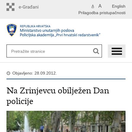
Preskoči
A
English
A
na
Prilagodba pristupačnosti
glavni
sadržaj
Objavljeno: 28.09.2012.
Na Zrinjevcu obilježen Dan
policije