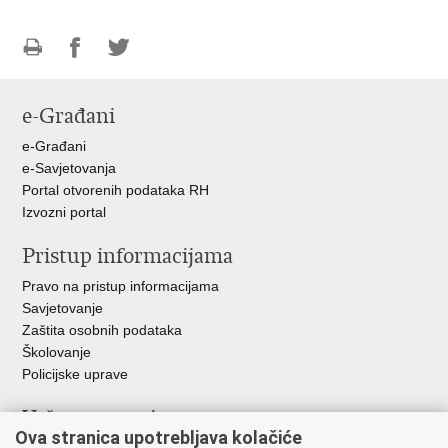
Ispiši
Podijeli
Podijeli
stranicu
na
na
e-Građani
Facebooku
Twitteru
e-Građani
e-Savjetovanja
Portal otvorenih podataka RH
Izvozni portal
Pristup informacijama
Pravo na pristup informacijama
Savjetovanje
Zaštita osobnih podataka
Školovanje
Policijske uprave
Važne poveznice
Ova stranica upotrebljava kolačiće