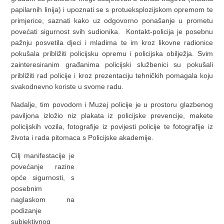
papilarnih linija) i upoznati se s protueksplozijskom opremom te
primjerice, saznati kako uz odgovorno ponašanje u prometu
povećati sigurnost svih sudionika. Kontakt-policija je posebnu
pažnju posvetila djeci i mladima te im kroz likovne radionice
pokušala približiti policijsku opremu i policijska obilježja. Svim
zainteresiranim građanima policijski službenici su pokušali
približiti rad policije i kroz prezentaciju tehničkih pomagala koju
svakodnevno koriste u svome radu.
Nadalje, tim povodom i Muzej policije je u prostoru glazbenog
paviljona izložio niz plakata iz policijske prevencije, makete
policijskih vozila, fotografije iz povijesti policije te fotografije iz
života i rada pitomaca s Policijske akademije.
Cilj manifestacije je
povećanje razine
opće sigurnosti, s
posebnim
naglaskom na
podizanje
subjektivnog