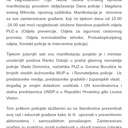
manifestaciju povodom obilježavanja Dana policije i blagdana
svetog Mihovila, njezinog zaštitnika. Manifestacija je otvorena
za sve zainteresirane građane, koji će tijekom dana od 10.00
-16.00 sati moći razgledavati izložene štandove pojedinih odjela
PUZ-a (Odjela prevencije, Odjela za sigurnost cestovnog
prometa, Odjela kriminalističke tehnike, Protueksplozijskog
odjela, Kontakt policije te Interventne policije).
Tijekom jutarnjih sati ovu manifestaciju posjetio je i ministar
unutarnjih poslova Ranko Ostojić u pratnji glavnog ravnatelja
policije Vlade Dominića, načelnika PUZ-a Gorana Burušića te
brojnih visokih dužnosnika MUP-a i Ravnateljstva policije. Uz
predstavnike medija, predstavnike gradskih i županijskih vlasti,
događaj je svojim dolaskom uveličala i UN koordinatorica i
stalna predstavnica UNDP-a u Republici Hrvatskoj gđa Louisa
Vinton.
Tom prilikom policijski službenici su na štandovima prezentirali
svoj rad i educirali građane kako bi ih upoznali s preventivnim
aktivnostima i samozaštitnim ponašanjem. Zainteresirani
građani su praktično mogli sudjelovati u obradi tragova (otisaka