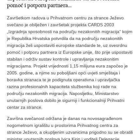
pomoć i potporu partnera...
Završetkom radova u Prihvatnom centru za strance Ježevo
svečano je obilježen i završetak projekta CARDS 2003
„Izgradnja sposobnosti na području nezakonitih migracija“ kojim
je Republika Hrvatska potvrdila da na području nezakonitih
migracija želi uspostaviti europske standarde te, uz svesrdnu
pomoć i potporu partnera iz Europske unije, što prije uspostaviti
stabilan i održiv sustav kontrole i upravljanja nezakonitim
migracijama. Projekt vrijednosti 1,15 milijuna eura započeo je
2005. godine, a njime su poboljšani opći uvjeti smještaja i
boravka stranaca te je podignuta operativna i upravljačka
razina profesionalnih kapaciteta službenika koji rade na
području nezakonitih migracija. Naposljetku, Ministarstvo
unutarnjih poslova dobilo je sigurniji i funkcionalniji Prihvatni
centar za strance.
Završna svečanost održana je danas na novosagrađenom
nogometnom igralištu u prostorima Prihvatnog centra za
strance Ježevo, a okupljenim uzvanicima prigodno su se obratili
ministar unutarnjih poslova Ivica Kirin i voditelj Delegacije