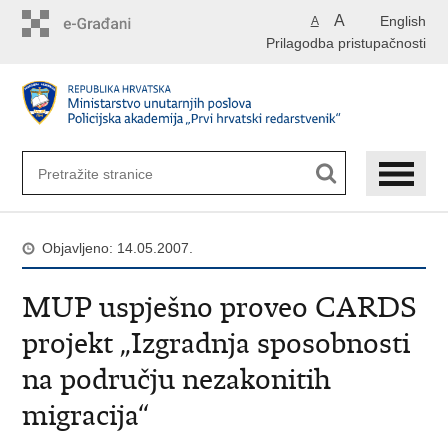
Preskoči
A
English
A
na
Prilagodba pristupačnosti
glavni
sadržaj
Objavljeno: 14.05.2007.
MUP uspješno proveo CARDS
projekt „Izgradnja sposobnosti
na području nezakonitih
migracija“