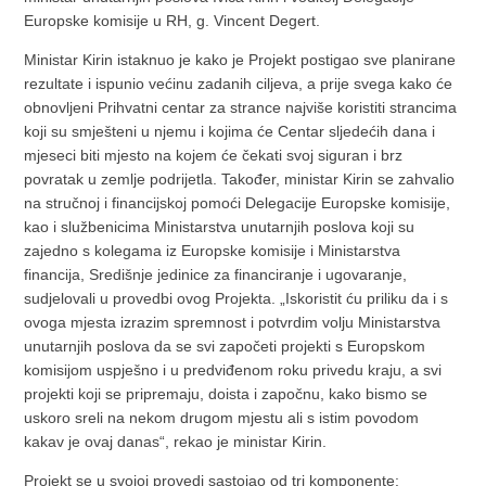
Europske komisije u RH, g. Vincent Degert.
Ministar Kirin istaknuo je kako je Projekt postigao sve planirane
rezultate i ispunio većinu zadanih ciljeva, a prije svega kako će
obnovljeni Prihvatni centar za strance najviše koristiti strancima
koji su smješteni u njemu i kojima će Centar sljedećih dana i
mjeseci biti mjesto na kojem će čekati svoj siguran i brz
povratak u zemlje podrijetla. Također, ministar Kirin se zahvalio
na stručnoj i financijskoj pomoći Delegacije Europske komisije,
kao i službenicima Ministarstva unutarnjih poslova koji su
zajedno s kolegama iz Europske komisije i Ministarstva
financija, Središnje jedinice za financiranje i ugovaranje,
sudjelovali u provedbi ovog Projekta. „Iskoristit ću priliku da i s
ovoga mjesta izrazim spremnost i potvrdim volju Ministarstva
unutarnjih poslova da se svi započeti projekti s Europskom
komisijom uspješno i u predviđenom roku privedu kraju, a svi
projekti koji se pripremaju, doista i započnu, kako bismo se
uskoro sreli na nekom drugom mjestu ali s istim povodom
kakav je ovaj danas“, rekao je ministar Kirin.
Projekt se u svojoj provedi sastojao od tri komponente: