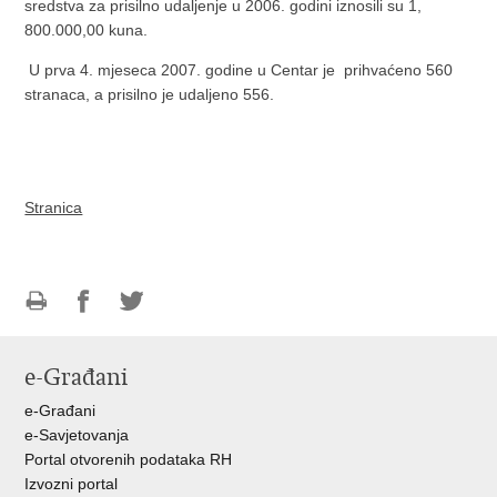
sredstva za prisilno udaljenje u 2006. godini iznosili su 1,
800.000,00 kuna.
U prva 4. mjeseca 2007. godine u Centar je prihvaćeno 560
stranaca, a prisilno je udaljeno 556.
Stranica
Ispiši
Podijeli
Podijeli
stranicu
na
na
e-Građani
Facebooku
Twitteru
e-Građani
e-Savjetovanja
Portal otvorenih podataka RH
Izvozni portal