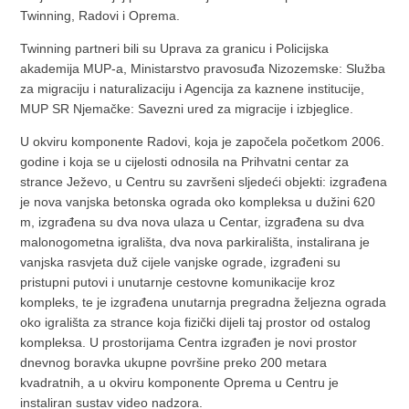
Twinning, Radovi i Oprema.
Twinning partneri bili su Uprava za granicu i Policijska
akademija MUP-a, Ministarstvo pravosuđa Nizozemske: Služba
za migraciju i naturalizaciju i Agencija za kaznene institucije,
MUP SR Njemačke: Savezni ured za migracije i izbjeglice.
U okviru komponente Radovi, koja je započela početkom 2006.
godine i koja se u cijelosti odnosila na Prihvatni centar za
strance Ježevo, u Centru su završeni sljedeći objekti: izgrađena
je nova vanjska betonska ograda oko kompleksa u dužini 620
m, izgrađena su dva nova ulaza u Centar, izgrađena su dva
malonogometna igrališta, dva nova parkirališta, instalirana je
vanjska rasvjeta duž cijele vanjske ograde, izgrađeni su
pristupni putovi i unutarnje cestovne komunikacije kroz
kompleks, te je izgrađena unutarnja pregradna željezna ograda
oko igrališta za strance koja fizički dijeli taj prostor od ostalog
kompleksa. U prostorijama Centra izgrađen je novi prostor
dnevnog boravka ukupne površine preko 200 metara
kvadratnih, a u okviru komponente Oprema u Centru je
instaliran sustav video nadzora.