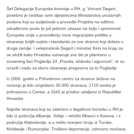
Šef Delegacije Europske komisije u RH, g. Vincent Degert,
posebno je čestitao svim djelatnicima Ministarstva unutarnjih
poslova koji su sudjelovali u provedbi Projekta na odlično
odrađenom poslu te još jednom ukazao na želju i spremnost
Europske unije u provođenju nove migracijske politike u
stvaranju boljih uvjeta i standarda za sve strance koji dolaze u
druge zemlje. I veleposlanik Degert i ministar Kirin na kraju su
se složili kako Hrvatska ostvaruje sve što je planirano u
screening fazi Poglavlja 24 „Pravda, sloboda i sigurnost“, te su
izrazili i nadu za skoro otvaranje pregovora za to Poglavlje.
U 2006. godini u Prihvatnom centru za strance Ježevo na
noćenju je bilo smješteno 30.000 stranaca, 1719 osoba je
prihvaćeno u Centar, a 1642 je prisilno udaljeno iz Republike
Hrvatske.
Najviše stranaca koji su zatečeni u ilegalnom boravku u RH je
bilo iz područja Albanije, Srbije – etnički Albanci s Kosova, i s
područja Makedonije, a u nešto manjem broju iz Turske,
Moldavije i Rumunjske. Troškovi deportacije, odnosno novčana