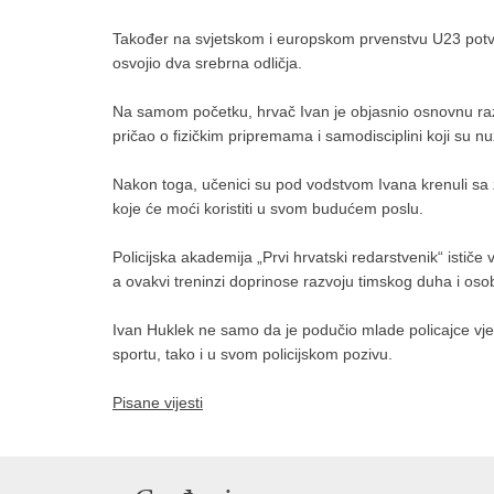
Također na svjetskom i europskom prvenstvu U23 potvrđu
osvojio dva srebrna odličja.
Na samom početku, hrvač Ivan je objasnio osnovnu razl
pričao o fizičkim pripremama i samodisciplini koji su nu
Nakon toga, učenici su pod vodstvom Ivana krenuli sa z
koje će moći koristiti u svom budućem poslu.
Policijska akademija „Prvi hrvatski redarstvenik“ ističe 
a ovakvi treninzi doprinose razvoju timskog duha i 
Ivan Huklek ne samo da je podučio mlade policajce vješti
sportu, tako i u svom policijskom pozivu.
Pisane vijesti