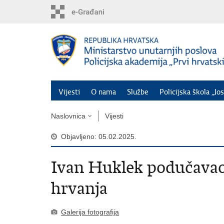
Preskoči
na
glavni
sadržaj
Vijesti
O nama
Službe
Policijska škola „Jos
Naslovnica
Vijesti
Objavljeno: 05.02.2025.
Ivan Huklek podučavao
hrvanja
Galerija fotografija