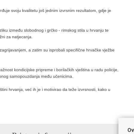
je svoju kvalitetu još jednim izvrsnim rezultatom, gdje je
iku između slobodnog i grčko - rimskog stila u hrvanju te
žni za natjecanja.
agrijavanjem, a zatim su isprobali specifične hrvačke vježbe
važnost kondicijske pripreme i borilačkih vještina u radu policije,
osobnog samopouzdanja među učenicima.
ni hrvanja, već ih je i motivirao da teže izvrsnosti, kako u
Ov