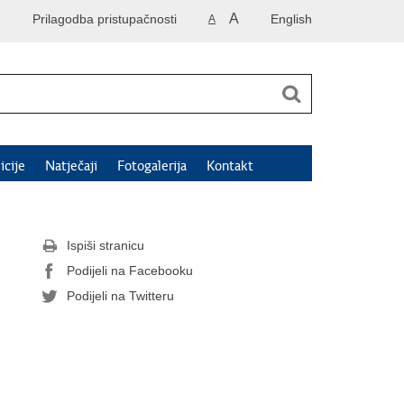
A
Prilagodba pristupačnosti
English
A
icije
Natječaji
Fotogalerija
Kontakt
Ispiši stranicu
Podijeli na Facebooku
Podijeli na Twitteru