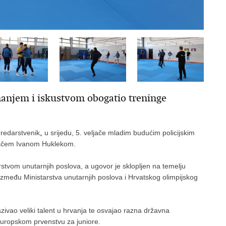
anjem i iskustvom obogatio treninge
 redarstvenik„ u srijedu, 5. veljače mladim budućim policijskim
hrvačem Ivanom Huklekom.
rstvom unutarnjih poslova, a ugovor je sklopljen na temelju
između Ministarstva unutarnjih poslova i Hrvatskog olimpijskog
vao veliki talent u hrvanja te osvajao razna državna
europskom prvenstvu za juniore.