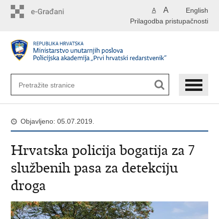
Preskoči
A
English
A
na
Prilagodba pristupačnosti
glavni
sadržaj
Objavljeno: 05.07.2019.
Hrvatska policija bogatija za 7
službenih pasa za detekciju
droga