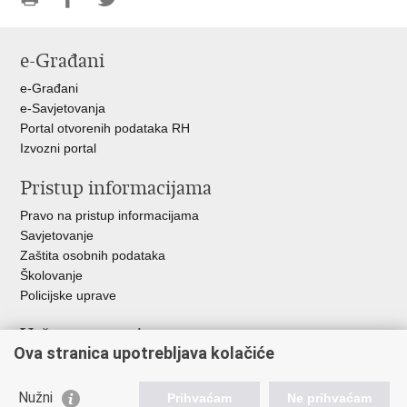
Ispiši
Podijeli
Podijeli
stranicu
na
na
e-Građani
Facebooku
Twitteru
e-Građani
e-Savjetovanja
Portal otvorenih podataka RH
Izvozni portal
Pristup informacijama
Pravo na pristup informacijama
Savjetovanje
Zaštita osobnih podataka
Školovanje
Policijske uprave
Važne poveznice
Ova stranica upotrebljava kolačiće
Ministarstvo unutarnjih poslova
Ravnateljstvo policije
Nužni
Prihvaćam
Ne prihvaćam
Muzej policije