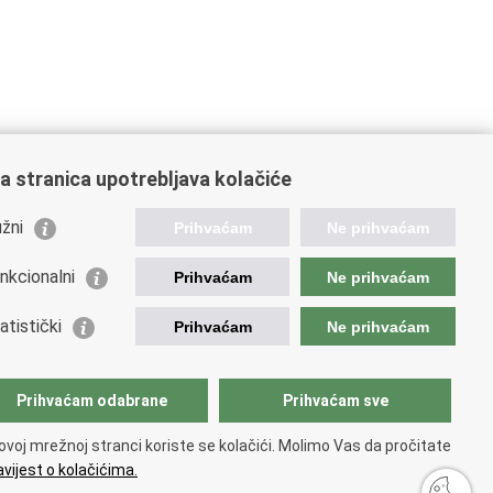
a stranica upotrebljava kolačiće
ažne poveznice
žni
Prihvaćam
Ne prihvaćam
istarstvo unutarnjih poslova
nateljstvo policije
nkcionalni
Prihvaćam
Ne prihvaćam
ej policije
tar za policijska istraživanja
atistički
Prihvaćam
Ne prihvaćam
tar za mentalno zdravlje
lada policijske solidarnosti
tar za forenzična ispitivanja, istraživanja i vještačenja
Prihvaćam odabrane
Prihvaćam sve
an Vučetić"
ionalna evidencija nestalih osoba
ovoj mrežnoj stranci koriste se kolačići. Molimo Vas da pročitate
 zdravlja MUP-a
vijest o kolačićima.