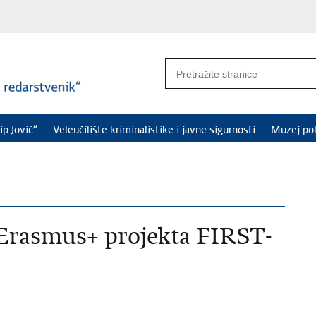
ip Jović“
Veleučilište kriminalistike i javne sigurnosti
Muzej pol
 Erasmus+ projekta FIRST-