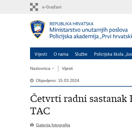
Preskoči
na
glavni
sadržaj
Vijesti
O nama
Službe
Policijska škola „Jos
Naslovnica
Vijesti
Objavljeno: 15.03.2024.
Četvrti radni sastanak
TAC
Galerija fotografija