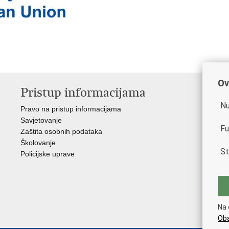
Ov
Pristup informacijama
V
Nu
Pravo na pristup informacijama
Min
Savjetovanje
Rav
Fu
Zaštita osobnih podataka
Muz
Školovanje
Cen
St
Policijske uprave
Cen
Zak
Cen
"Iv
Nac
Na 
Dom
Oba