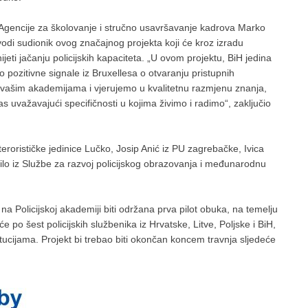
 Agencije za školovanje i stručno usavršavanje kadrova Marko
 vodi sudionik ovog značajnog projekta koji će kroz izradu
ti jačanju policijskih kapaciteta. „U ovom projektu, BiH jedina
 pozitivne signale iz Bruxellesa o otvaranju pristupnih
vašim akademijama i vjerujemo u kvalitetnu razmjenu znanja,
 uvažavajući specifičnosti u kojima živimo i radimo“, zaključio
iterorističke jedinice Lučko, Josip Anić iz PU zagrebačke, Ivica
brilo iz Službe za razvoj policijskog obrazovanja i međunarodnu
na Policijskoj akademiji biti održana prva pilot obuka, na temelju
 po šest policijskih službenika iz Hrvatske, Litve, Poljske i BiH,
itucijama. Projekt bi trebao biti okončan koncem travnja sljedeće