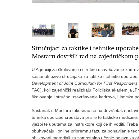
Stručnjaci za taktike i tehnike uporabe
Mostaru dovršili rad na zajedničkom 
U Agenciji za školovanje i stručno usavršavanje kadrov
sastanak uživo stručnjaka za taktike i tehnike uporabe
Development of Joint Curriculum for First Responders 
TAC), koji zajednički realiziraju Policijska akademija „Pr
školovanje i stručno usavršavanje kadrova, Litavska poli
Sastanak u Mostaru fokusirao se na dovršetak nastavni
tehnika uporabe sredstava prisile te taktičke medicine
vježbi te uputama za instruktore koji će ih voditi. Tre
obuhvaćaju i online pripremnu fazu za ponavljanje teorij
oblikovani materijali za samostalno učenje polaznika o