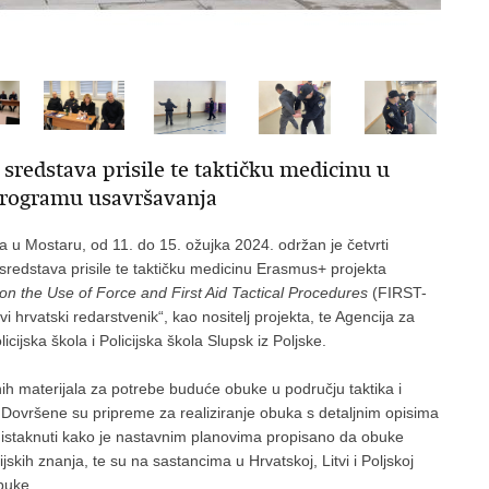
 sredstava prisile te taktičku medicinu u
programu usavršavanja
a u Mostaru, od 11. do 15. ožujka 2024. održan je četvrti
 sredstava prisile te taktičku medicinu Erasmus+ projekta
on the Use of Force and First Aid Tactical Procedures
(FIRST-
vi hrvatski redarstvenik“, kao nositelj projekta, te Agencija za
cijska škola i Policijska škola Slupsk iz Poljske.
h materijala za potrebe buduće obuke u području taktika i
. Dovršene su pripreme za realiziranje obuka s detaljnim opisima
ba istaknuti kako je nastavnim planovima propisano da obuke
skih znanja, te su na sastancima u Hrvatskoj, Litvi i Poljskoj
buke.