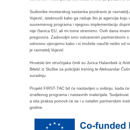
Sudionike mostarskog sastanka pozdravio je ravnatelj
Vujević, istaknuvši kako ga raduje što je agencija koju
suvremenog programa i njegovu implementaciju doprinije
nije članica EU, ali mi tome stremimo. Ovih dana imamo
pregovora. Zadovoljni smo ostvarenim partnerstvom s 
odnosno vjerujemo kako i vi možete naučiti nešto od nas
je ravnatelj Vujević.
Hrvatski tim stručnjaka činili su Jurica Halambek iz Ant
Biletić iz Službe za policijski trening te Aleksandar Ču
suradnju.
Projekt FIRST-TAC bit će nastavljen u svibnju, kada će 
izrađenog programa i nastavnih materijala. Sudjelovat će
a ista praksa ponovit će se i u ostalim partnerskim inst
godine.