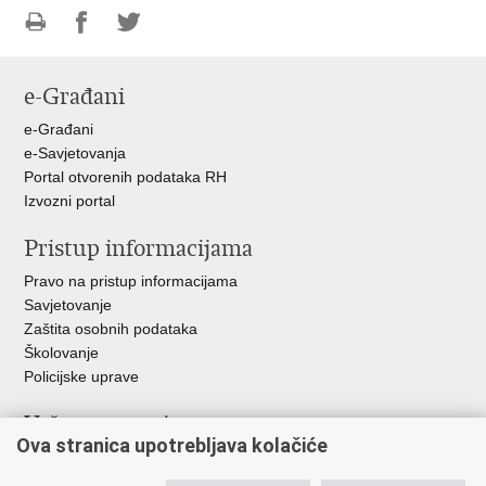
Ispiši
Podijeli
Podijeli
stranicu
na
na
e-Građani
Facebooku
Twitteru
e-Građani
e-Savjetovanja
Portal otvorenih podataka RH
Izvozni portal
Pristup informacijama
Pravo na pristup informacijama
Savjetovanje
Zaštita osobnih podataka
Školovanje
Policijske uprave
Važne poveznice
Ova stranica upotrebljava kolačiće
Ministarstvo unutarnjih poslova
Ravnateljstvo policije