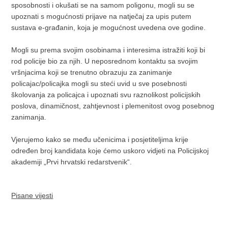
sposobnosti i okušati se na samom poligonu, mogli su se
upoznati s mogućnosti prijave na natječaj za upis putem
sustava e-građanin, koja je mogućnost uvedena ove godine.
Mogli su prema svojim osobinama i interesima istražiti koji bi
rod policije bio za njih. U neposrednom kontaktu sa svojim
vršnjacima koji se trenutno obrazuju za zanimanje
policajac/policajka mogli su steći uvid u sve posebnosti
školovanja za policajca i upoznati svu raznolikost policijskih
poslova, dinamičnost, zahtjevnost i plemenitost ovog posebnog
zanimanja.
Vjerujemo kako se među učenicima i posjetiteljima krije
određen broj kandidata koje ćemo uskoro vidjeti na Policijskoj
akademiji „Prvi hrvatski redarstvenik“.
Pisane vijesti