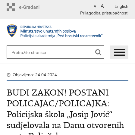
Preskoči
A
English
A
na
Prilagodba pristupačnosti
glavni
sadržaj
Objavljeno: 24.04.2024.
BUDI ZAKON! POSTANI
POLICAJAC/POLICAJKA:
Policijska škola „Josip Jović“
sudjelovala na Danu otvorenih