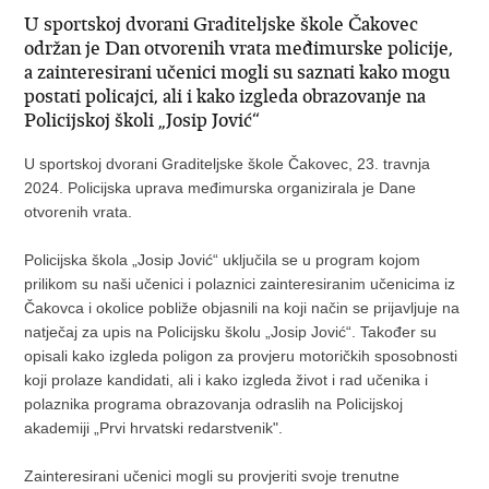
U sportskoj dvorani Graditeljske škole Čakovec
održan je Dan otvorenih vrata međimurske policije,
a zainteresirani učenici mogli su saznati kako mogu
postati policajci, ali i kako izgleda obrazovanje na
Policijskoj školi „Josip Jović“
U sportskoj dvorani Graditeljske škole Čakovec, ​23. travnja
2024. Policijska uprava međimurska organizirala je Dane
otvorenih vrata.
Policijska škola „Josip Jović“ uključila se u program kojom
prilikom su naši učenici i polaznici zainteresiranim učenicima iz
Čakovca i okolice pobliže objasnili na koji način se prijavljuje na
natječaj za upis na Policijsku školu „Josip Jović“. Također su
opisali kako izgleda poligon za provjeru motoričkih sposobnosti
koji prolaze kandidati, ali i kako izgleda život i rad učenika i
polaznika programa obrazovanja odraslih na Policijskoj
akademiji „Prvi hrvatski redarstvenik".
Zainteresirani učenici mogli su provjeriti svoje trenutne