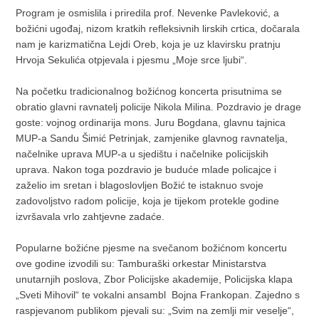
Program je osmislila i priredila prof. Nevenke Pavleković, a
božićni ugođaj, nizom kratkih refleksivnih lirskih crtica, dočarala
nam je karizmatična Lejdi Oreb, koja je uz klavirsku pratnju
Hrvoja Sekulića otpjevala i pjesmu „Moje srce ljubi“.
Na početku tradicionalnog božićnog koncerta prisutnima se
obratio glavni ravnatelj policije Nikola Milina. Pozdravio je drage
goste: vojnog ordinarija mons. Juru Bogdana, glavnu tajnica
MUP-a Sandu Šimić Petrinjak, zamjenike glavnog ravnatelja,
načelnike uprava MUP-a u sjedištu i načelnike policijskih
uprava. Nakon toga pozdravio je buduće mlade policajce i
zaželio im sretan i blagoslovljen Božić te istaknuo svoje
zadovoljstvo radom policije, koja je tijekom protekle godine
izvršavala vrlo zahtjevne zadaće.
Popularne božićne pjesme na svečanom božićnom koncertu
ove godine izvodili su: Tamburaški orkestar Ministarstva
unutarnjih poslova, Zbor Policijske akademije, Policijska klapa
„Sveti Mihovil“ te vokalni ansambl Bojna Frankopan. Zajedno s
raspjevanom publikom pjevali su: „Svim na zemlji mir veselje“,