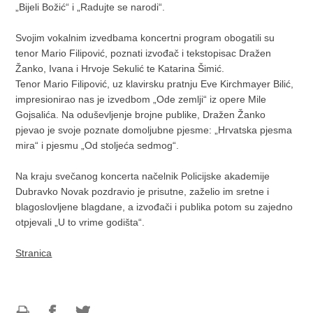
„Bijeli Božić“ i „Radujte se narodi“.
Svojim vokalnim izvedbama koncertni program obogatili su
tenor Mario Filipović, poznati izvođač i tekstopisac Dražen
Žanko, Ivana i Hrvoje Sekulić te Katarina Šimić.
Tenor Mario Filipović, uz klavirsku pratnju Eve Kirchmayer Bilić,
impresionirao nas je izvedbom „Ode zemlji“ iz opere Mile
Gojsalića. Na oduševljenje brojne publike, Dražen Žanko
pjevao je svoje poznate domoljubne pjesme: „Hrvatska pjesma
mira“ i pjesmu „Od stoljeća sedmog“.
Na kraju svečanog koncerta načelnik Policijske akademije
Dubravko Novak pozdravio je prisutne, zaželio im sretne i
blagoslovljene blagdane, a izvođači i publika potom su zajedno
otpjevali „U to vrime godišta“.
Stranica