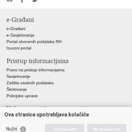
Ispiši
Podijeli
Podijeli
stranicu
na
na
e-Građani
Facebooku
Twitteru
e-Građani
e-Savjetovanja
Portal otvorenih podataka RH
Izvozni portal
Pristup informacijama
Pravo na pristup informacijama
Savjetovanje
Zaštita osobnih podataka
Školovanje
Policijske uprave
Važne poveznice
Ova stranica upotrebljava kolačiće
Ministarstvo unutarnjih poslova
Ravnateljstvo policije
Nužni
Prihvaćam
Ne prihvaćam
Muzej policije