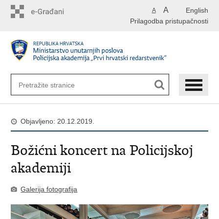
Preskoči
A
English
A
na
Prilagodba pristupačnosti
glavni
sadržaj
Objavljeno: 20.12.2019.
Božićni koncert na Policijskoj
akademiji
Galerija fotografija