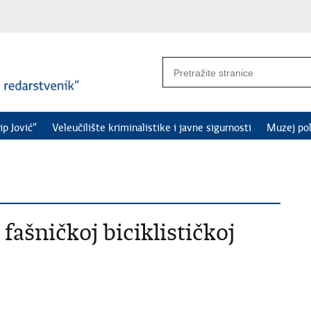
ip Jović“
Veleučilište kriminalistike i javne sigurnosti
Muzej pol
 fašničkoj biciklističkoj