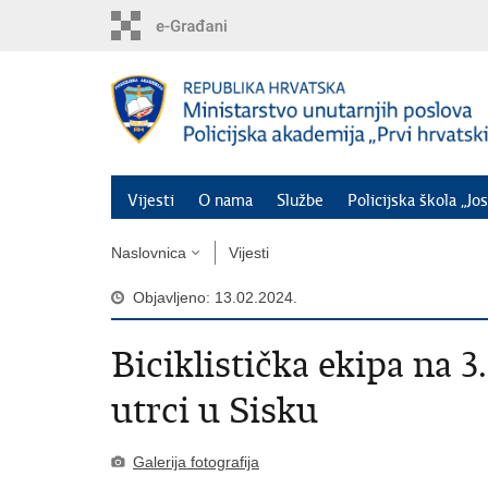
Preskoči
na
glavni
sadržaj
Vijesti
O nama
Službe
Policijska škola „Jos
Naslovnica
Vijesti
Objavljeno: 13.02.2024.
Biciklistička ekipa na 3.
utrci u Sisku
Galerija fotografija