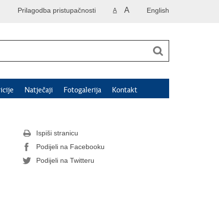
A
Prilagodba pristupačnosti
English
A
icije
Natječaji
Fotogalerija
Kontakt
Ispiši stranicu
Podijeli na Facebooku
Podijeli na Twitteru