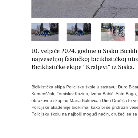
10. veljače 2024. godine u Sisku Bicikli
najveselijoj fašničkoj biciklističkoj utr
Biciklističke ekipe "Kraljevi" iz Siska.
Biciklistička ekipa Policijske škole u sastavu: Đuro Bić
Kamenščak, Tomislav Kozina, Ivona Babić, Anto Bago, I
obrazovne skupine Maria Bukovca i Dine Drašića te vod
Policijske akademije biciklima, kako bi se pridružili v
Policijsku školu na najbolji mogući način, družeći se sa 