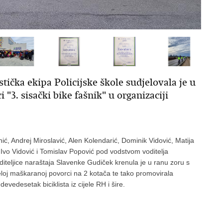
stička ekipa Policijske škole sudjelovala je u
ci "3. sisački bike fašnik" u organizaciji
anić, Andrej Miroslavić, Alen Kolendarić, Dominik Vidović, Matija
vo Vidović i Tomislav Popović pod vodstvom voditelja
iteljice naraštaja Slavenke Gudiček krenula je u ranu zoru s
eseloj maškaranoj povorci na 2 kotača te tako promovirala
devedesetak biciklista iz cijele RH i šire.