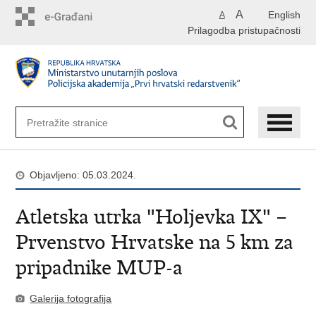
Preskoči
A
English
A
na
Prilagodba pristupačnosti
glavni
sadržaj
Objavljeno: 05.03.2024.
Atletska utrka "Holjevka IX" –
Prvenstvo Hrvatske na 5 km za
pripadnike MUP-a
Galerija fotografija