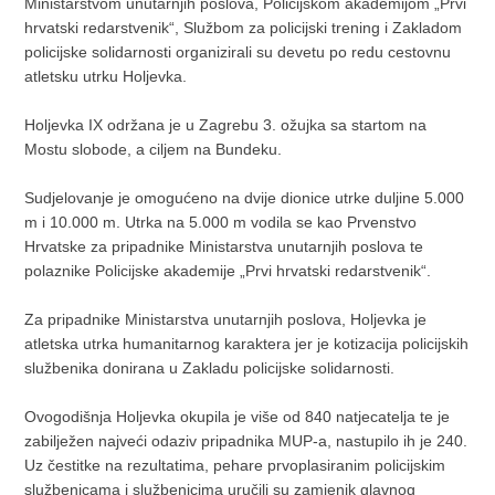
Ministarstvom unutarnjih poslova, Policijskom akademijom „Prvi
hrvatski redarstvenik“, Službom za policijski trening i Zakladom
policijske solidarnosti organizirali su devetu po redu cestovnu
atletsku utrku Holjevka.
Holjevka IX održana je u Zagrebu 3. ožujka sa startom na
Mostu slobode, a ciljem na Bundeku.
Sudjelovanje je omogućeno na dvije dionice utrke duljine 5.000
m i 10.000 m. Utrka na 5.000 m vodila se kao Prvenstvo
Hrvatske za pripadnike Ministarstva unutarnjih poslova te
polaznike Policijske akademije „Prvi hrvatski redarstvenik“.
Za pripadnike Ministarstva unutarnjih poslova, Holjevka je
atletska utrka humanitarnog karaktera jer je kotizacija policijskih
službenika donirana u Zakladu policijske solidarnosti.
Ovogodišnja Holjevka okupila je više od 840 natjecatelja te je
zabilježen najveći odaziv pripadnika MUP-a, nastupilo ih je 240.
Uz čestitke na rezultatima, pehare prvoplasiranim policijskim
službenicama i službenicima uručili su zamjenik glavnog