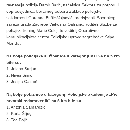
ravnatelja policije Damir Barić, načelnica Sektora za potporu i
dopredsjednica Upravnog odbora Zaklade policijske
solidarnosti Gordana Bušić-Vojnović, predsjednik Sportskog
saveza grada Zagreba Vjekoslav Šafranić, voditelj Službe za
policijski trening Mario Culej, te voditelj Operativno-
komunikacijskog centra Policijske uprave zagrebačke Stipo
Mandić.
Najbolje policijske službenice u kategoriji MUP-a na 5 km
bile su:
1. Jelena Surjan
2. Nives Šimić
3. Josipa Gajdoš
Najbolje polaznice u kategoriji Policijske akademije „Prvi
hrvatski redarstvenik“ na 5 km bile su:
1. Antonia Samardžić
2. Karla Šiljeg
3. Tea Pajić