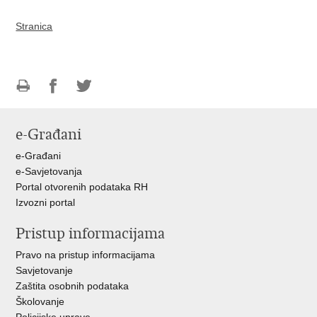
Stranica
Ispiši
Podijeli
Podijeli
stranicu
na
na
e-Građani
Facebooku
Twitteru
e-Građani
e-Savjetovanja
Portal otvorenih podataka RH
Izvozni portal
Pristup informacijama
Pravo na pristup informacijama
Savjetovanje
Zaštita osobnih podataka
Školovanje