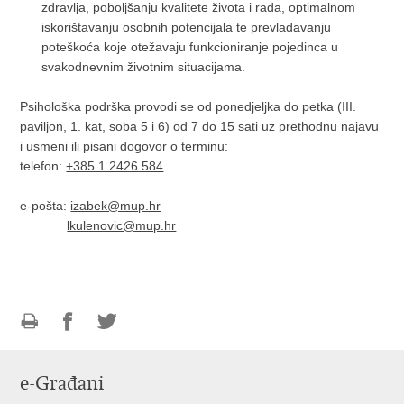
zdravlja, poboljšanju kvalitete života i rada, optimalnom
iskorištavanju osobnih potencijala te prevladavanju
poteškoća koje otežavaju funkcioniranje pojedinca u
svakodnevnim životnim situacijama.
Psihološka podrška provodi se od ponedjeljka do petka (III.
paviljon, 1. kat, soba 5 i 6) od 7 do 15 sati uz prethodnu najavu
i usmeni ili pisani dogovor o terminu:
telefon:
+385 1 2426 584
e-pošta:
izabek@mup.hr
lkulenovic@mup.hr
Ispiši
Podijeli
Podijeli
stranicu
na
na
e-Građani
Facebooku
Twitteru