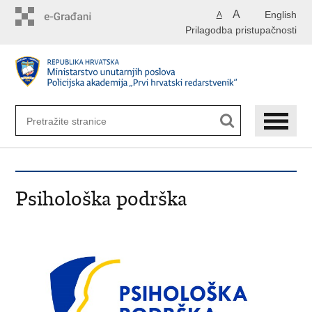
Preskoči
A
English
A
na
Prilagodba pristupačnosti
glavni
sadržaj
Psihološka podrška