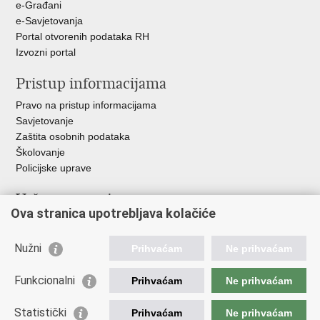
e-Građani
e-Savjetovanja
Portal otvorenih podataka RH
Izvozni portal
Pristup informacijama
Pravo na pristup informacijama
Savjetovanje
Zaštita osobnih podataka
Školovanje
Policijske uprave
Važne poveznice
Ova stranica upotrebljava kolačiće
Ministarstvo unutarnjih poslova
Ravnateljstvo policije
Nužni
Prihvaćam
Ne prihvaćam
Muzej policije
Centar za policijska istraživanja
Funkcionalni
Prihvaćam
Ne prihvaćam
Centar za mentalno zdravlje
Zaklada policijske solidarnosti
Statistički
Prihvaćam
Ne prihvaćam
Centar za forenzična ispitivanja, istraživanja i vještačenja "Ivan