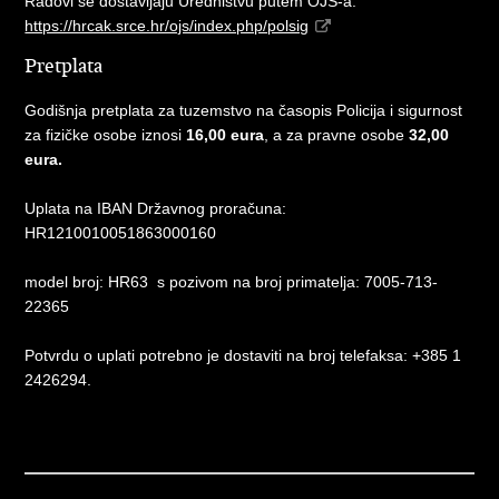
Radovi se dostavljaju Uredništvu putem OJS-a:
https://hrcak.srce.hr/ojs/index.php/polsig
Pretplata
Godišnja pretplata za tuzemstvo na časopis Policija i sigurnost
za fizičke osobe iznosi
16,00 eura
, a za pravne osobe
32,00
eura.
Uplata na IBAN Državnog proračuna:
HR1210010051863000160
model broj: HR63 s pozivom na broj primatelja: 7005-713-
22365
Potvrdu o uplati potrebno je dostaviti na broj telefaksa: +385 1
2426294.