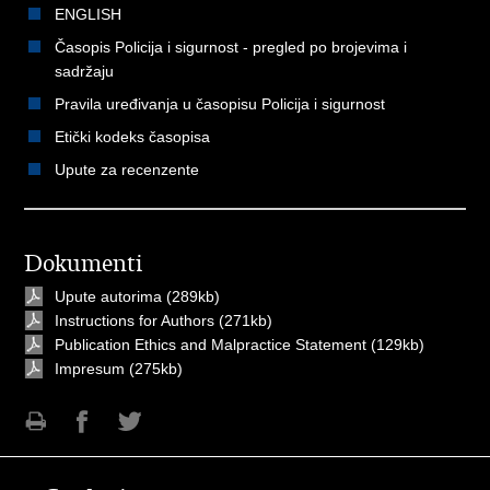
ENGLISH
Časopis Policija i sigurnost - pregled po brojevima i
sadržaju
Pravila uređivanja u časopisu Policija i sigurnost
Etički kodeks časopisa
Upute za recenzente
Dokumenti
Upute autorima
(289kb)
Instructions for Authors
(271kb)
Publication Ethics and Malpractice Statement
(129kb)
Impresum
(275kb)
Ispiši
Podijeli
Podijeli
stranicu
na
na