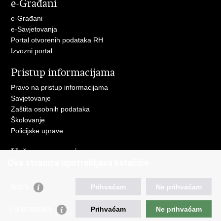
e-Građani
Facebooku
Twitteru
e-Građani
e-Savjetovanja
Portal otvorenih podataka RH
Izvozni portal
Pristup informacijama
Pravo na pristup informacijama
Savjetovanje
Zaštita osobnih podataka
Školovanje
Policijske uprave
Važne poveznice
Ova stranica upotrebljava kolačiće
Ministarstvo unutarnjih poslova
Ravnateljstvo policije
Nužni
Prihvaćam
Ne prihvaćam
Muzej policije
Centar za policijska istraživanja
Funkcionalni
Prihvaćam
Ne prihvaćam
Centar za mentalno zdravlje