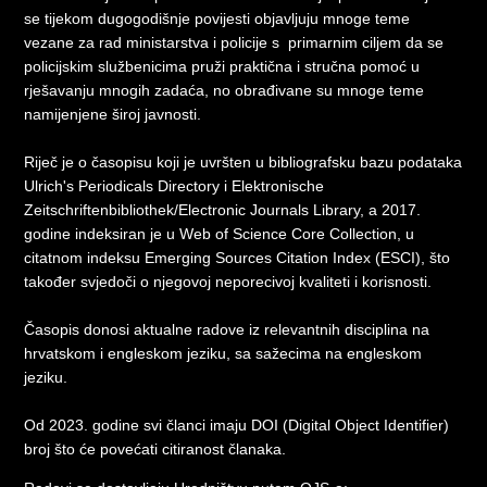
se tijekom dugogodišnje povijesti objavljuju mnoge teme
vezane za rad ministarstva i policije s primarnim ciljem da se
policijskim službenicima pruži praktična i stručna pomoć u
rješavanju mnogih zadaća, no obrađivane su mnoge teme
namijenjene široj javnosti.
Riječ je o časopisu koji je uvršten u bibliografsku bazu podataka
Ulrich's Periodicals Directory i Elektronische
Zeitschriftenbibliothek/Electronic Journals Library, a 2017.
godine indeksiran je u Web of Science Core Collection, u
citatnom indeksu Emerging Sources Citation Index (ESCI), što
također svjedoči o njegovoj neporecivoj kvaliteti i korisnosti.
Časopis donosi aktualne radove iz relevantnih disciplina na
hrvatskom i engleskom jeziku, sa sažecima na engleskom
jeziku.
Od 2023. godine svi članci imaju DOI (Digital Object Identifier)
broj što će povećati citiranost članaka.