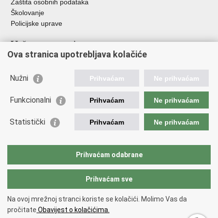
Zaštita osobnih podataka
Školovanje
Policijske uprave
Važne poveznice
Ova stranica upotrebljava kolačiće
Ministarstvo unutarnjih poslova
Ravnateljstvo policije
Nužni
Prihvaćam
Ne prihvaćam
Muzej policije
Centar za policijska istraživanja
Funkcionalni
Prihvaćam
Ne prihvaćam
Centar za mentalno zdravlje
Zaklada policijske solidarnosti
Statistički
Prihvaćam
Ne prihvaćam
Centar za forenzična ispitivanja, istraživanja i vještačenja "Ivan
Vučetić"
Nacionalna evidencija nestalih osoba
Prihvaćam odabrane
Dom zdravlja MUP-a
Prihvaćam sve
Povratak na vrh
Na ovoj mrežnoj stranci koriste se kolačići. Molimo Vas da
Copyright © 2026 Policijska akademija „Prvi hrvatski redarstvenik".
Uvjeti
pročitate
Obavijest o kolačićima.
korištenja
.
Izjava o pristupačnosti
.