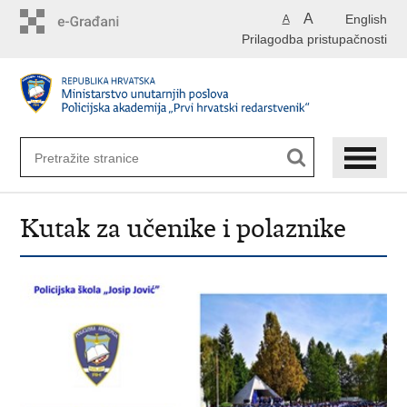
Preskoči
A
English
A
na
Prilagodba pristupačnosti
glavni
sadržaj
Kutak za učenike i polaznike